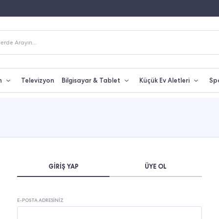
Fiyatına Taksit İmkanı
250 TL Üzeri Alışverişlerde Kargo Bedava
erde Arayın...
n
Televizyon
Bilgisayar & Tablet
Küçük Ev Aletleri
Sp
GIRIŞ YAP
ÜYE OL
E-POSTA ADRESINIZ