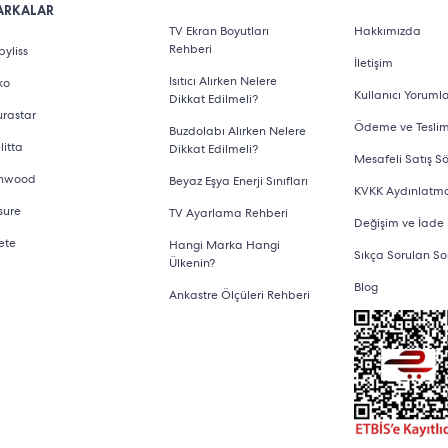
ARKALAR
TV Ekran Boyutları
Hakkımızda
Rehberi
yliss
İletişim
Isıtıcı Alırken Nelere
ko
Kullanıcı Yorumla
Dikkat Edilmeli?
urastar
Ödeme ve Tesli
Buzdolabı Alırken Nelere
litta
Dikkat Edilmeli?
Mesafeli Satış S
nwood
Beyaz Eşya Enerji Sınıfları
KVKK Aydınlatm
sure
TV Ayarlama Rehberi
Değişim ve İade
ete
Hangi Marka Hangi
Sıkça Sorulan So
Ülkenin?
Blog
Ankastre Ölçüleri Rehberi