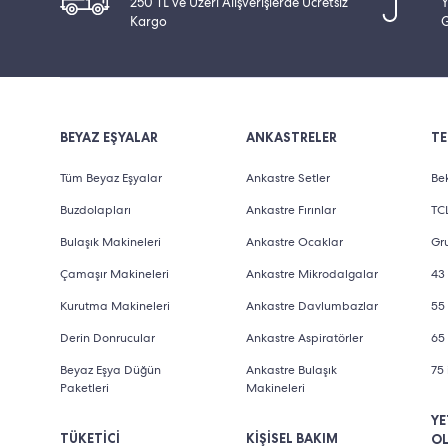
250 TL ve Üzeri Alışverişlerde Ücretsiz
Y
Kargo
G
BEYAZ EŞYALAR
ANKASTRELER
TE
Tüm Beyaz Eşyalar
Ankastre Setler
Bek
Buzdolapları
Ankastre Fırınlar
TCL
Bulaşık Makineleri
Ankastre Ocaklar
Gru
Çamaşır Makineleri
Ankastre Mikrodalgalar
43 
Kurutma Makineleri
Ankastre Davlumbazlar
55 
Derin Donrucular
Ankastre Aspiratörler
65 
Beyaz Eşya Düğün
Ankastre Bulaşık
75 
Paketleri
Makineleri
YE
TÜKETİCİ
KİŞİSEL BAKIM
O