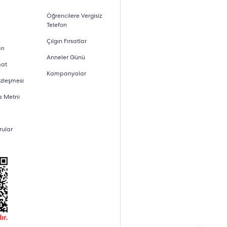
Öğrencilere Vergisiz
Telefon
Çılgın Fırsatlar
rı
Anneler Günü
mat
Kampanyalar
özleşmesi
a Metni
rular