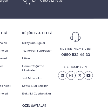
esi gün
0850 532 46 33
LERİ
KÜÇÜK EV ALETLERİ
eleri
Dikey Süpürgeler
MÜŞTERİ HİZMETLERİ
neleri
Toz Torbalı Süpürgeler
0850 532 46 33
eleri
Ütüler
eri
Hamur Yoğurma
BİZİ TAKİP EDİN
Makineleri
Tost Makineleri
kineleri
Kettle & Su Isıtıcılar
neleri
Elektrikli Çaydanlıklar
ÖZEL SAYFALAR