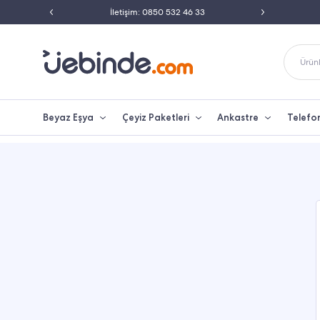
ili Satıcısı
İletişim: 0850 532 46 33
Peşin 
Ürünl
Beyaz Eşya
Çeyiz Paketleri
Ankastre
Telefo