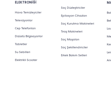
ELEKTRONİĞİ
M
Saç Düzleştiriciler
Hava Temizleyiciler
Bab
Epilasyon Cihazları
Televizyonlar
Be
Saç Kurutma Makineleri
Cep Telefonları
La
Tıraş Makineleri
Dizüstü Bilgisayarlar
Me
Saç Maşaları
Tabletler
Ke
Saç Şekillendiriciler
Su Sebilleri
Lei
Erkek Bakım Setleri
Elektrikli Scooter
Ari