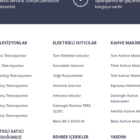
etkili Servis & Türkiye Distribütör
Siparişleriniz en geç ert
arantisi
kargoya verilir
LEVİZYONLAR
ELEKTRİKLİ ISITICILAR
KAHVE MAKİNE
o Televizyonlar
Tüm Elektrikli Isıtıcılar
Tüm Kahve Makin
 Televizyonlar
Konvektör Isıtıcılar
Filtre Kahve Maki
ndig Televizyonlar
Yağlı Radyatörler
Türk Kahve Makin
inç Televizyonlar
Seramik Isıtıcılar
Espresso Makinel
inç Televizyonlar
Infrared Isıtıcılar
Delonghi Kahve
Makineleri
inç Televizyonlar
Delonghi Radias TRRS
1225C
Melitta Kahve Ma
inç Televizyonlar
Beko BK II 2000 M
Beko Kahve Maki
TKİLİ SATICI
REHBER İÇERİKLER
YARDIM
LDUĞUMUZ