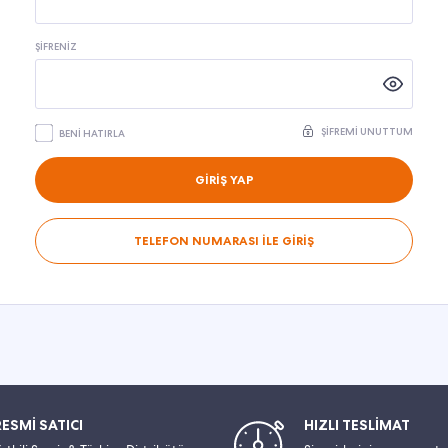
ŞIFRENIZ
ŞIFREMI UNUTTUM
BENI HATIRLA
GİRİŞ YAP
TELEFON NUMARASI İLE GİRİŞ
RESMİ SATICI
HIZLI TESLİMAT