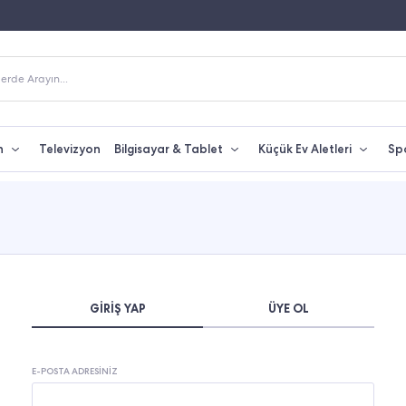
Fiyatına Taksit İmkanı
250 TL Üzeri Alışverişlerde Kargo Bedava
erde Arayın...
n
Televizyon
Bilgisayar & Tablet
Küçük Ev Aletleri
Sp
GIRIŞ YAP
ÜYE OL
E-POSTA ADRESINIZ