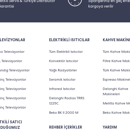
etkili Servis & Türkiye Distribütör
Siparişleriniz en geç ert
arantisi
kargoya verilir
LEVİZYONLAR
ELEKTRİKLİ ISITICILAR
KAHVE MAKİNE
o Televizyonlar
Tüm Elektrikli Isıtıcılar
Tüm Kahve Makin
 Televizyonlar
Konvektör Isıtıcılar
Filtre Kahve Maki
ndig Televizyonlar
Yağlı Radyatörler
Türk Kahve Makin
inç Televizyonlar
Seramik Isıtıcılar
Espresso Makinel
inç Televizyonlar
Infrared Isıtıcılar
Delonghi Kahve
Makineleri
inç Televizyonlar
Delonghi Radias TRRS
1225C
Melitta Kahve Ma
inç Televizyonlar
Beko BK II 2000 M
Beko Kahve Maki
TKİLİ SATICI
REHBER İÇERİKLER
YARDIM
LDUĞUMUZ