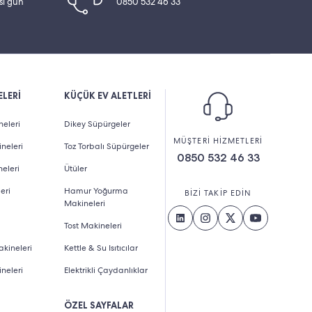
esi gün
0850 532 46 33
LERİ
KÜÇÜK EV ALETLERİ
eleri
Dikey Süpürgeler
MÜŞTERİ HİZMETLERİ
neleri
Toz Torbalı Süpürgeler
0850 532 46 33
eleri
Ütüler
eri
Hamur Yoğurma
BİZİ TAKİP EDİN
Makineleri
Tost Makineleri
kineleri
Kettle & Su Isıtıcılar
neleri
Elektrikli Çaydanlıklar
ÖZEL SAYFALAR