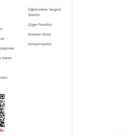
Öğrencilere Vergisiz
Telefon
Çılgın Fırsatlar
rı
Anneler Günü
mat
Kampanyalar
özleşmesi
a Metni
rular