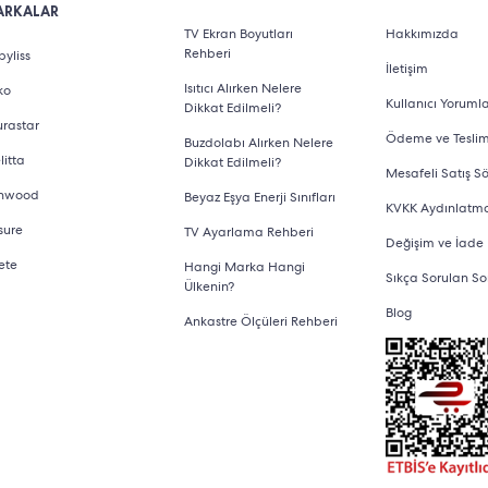
ARKALAR
TV Ekran Boyutları
Hakkımızda
Rehberi
yliss
İletişim
Isıtıcı Alırken Nelere
ko
Kullanıcı Yorumla
Dikkat Edilmeli?
urastar
Ödeme ve Tesli
Buzdolabı Alırken Nelere
litta
Dikkat Edilmeli?
Mesafeli Satış S
nwood
Beyaz Eşya Enerji Sınıfları
KVKK Aydınlatm
sure
TV Ayarlama Rehberi
Değişim ve İade
ete
Hangi Marka Hangi
Sıkça Sorulan So
Ülkenin?
Blog
Ankastre Ölçüleri Rehberi