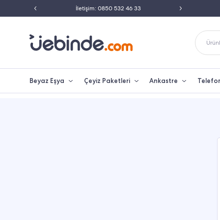
ili Satıcısı
İletişim: 0850 532 46 33
Peşin 
Ürünl
Beyaz Eşya
Çeyiz Paketleri
Ankastre
Telefo