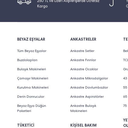
250 TL ve Üzeri Alışverişlerde Ücretsiz
Y
Kargo
G
BEYAZ EŞYALAR
ANKASTRELER
TE
Tüm Beyaz Eşyalar
Ankastre Setler
Bek
Buzdolapları
Ankastre Fırınlar
TCL
Bulaşık Makineleri
Ankastre Ocaklar
Gru
Çamaşır Makineleri
Ankastre Mikrodalgalar
43 
Kurutma Makineleri
Ankastre Davlumbazlar
55 
Derin Donrucular
Ankastre Aspiratörler
65 
Beyaz Eşya Düğün
Ankastre Bulaşık
75 
Paketleri
Makineleri
YE
TÜKETİCİ
KİŞİSEL BAKIM
O