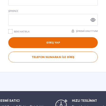
ŞIFRENIZ
ŞIFREMI UNUTTUM
BENI HATIRLA
GİRİŞ YAP
TELEFON NUMARASI İLE GİRİŞ
RESMİ SATICI
HIZLI TESLİMAT