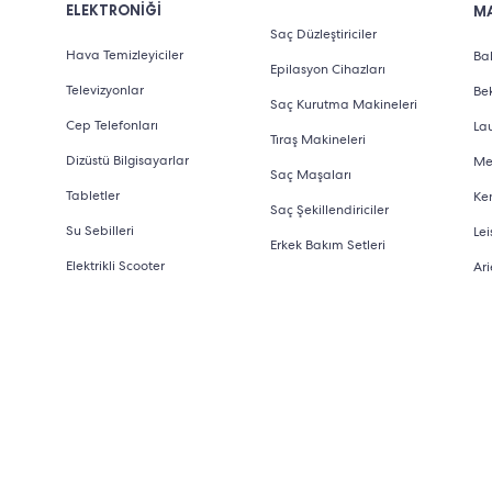
ELEKTRONİĞİ
M
Saç Düzleştiriciler
Hava Temizleyiciler
Bab
Epilasyon Cihazları
Televizyonlar
Be
Saç Kurutma Makineleri
Cep Telefonları
La
Tıraş Makineleri
Dizüstü Bilgisayarlar
Me
Saç Maşaları
Tabletler
Ke
Saç Şekillendiriciler
Su Sebilleri
Lei
Erkek Bakım Setleri
Elektrikli Scooter
Ari