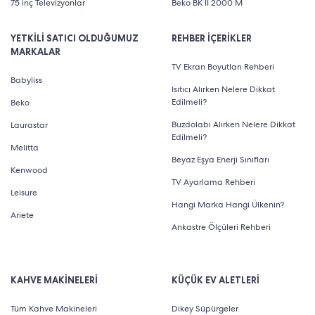
75 inç Televizyonlar
Beko BK II 2000 M
YETKİLİ SATICI OLDUĞUMUZ
REHBER İÇERİKLER
MARKALAR
TV Ekran Boyutları Rehberi
Babyliss
Isıtıcı Alırken Nelere Dikkat
Edilmeli?
Beko
Buzdolabı Alırken Nelere Dikkat
Laurastar
Edilmeli?
Melitta
Beyaz Eşya Enerji Sınıfları
Kenwood
TV Ayarlama Rehberi
Leisure
Hangi Marka Hangi Ülkenin?
Ariete
Ankastre Ölçüleri Rehberi
KAHVE MAKİNELERİ
KÜÇÜK EV ALETLERİ
Tüm Kahve Makineleri
Dikey Süpürgeler