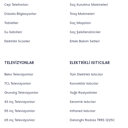
Cep Telefonları
Saç Kurutma Makineleri
Dizüstü Bilgisayarlar
Tıraş Makineleri
Tabletler
Saç Maşaları
Su Sebilleri
Saç Şekillendiriciler
Elektrikli Scooter
Erkek Bakım Setleri
TELEVİZYONLAR
ELEKTRİKLİ ISITICILAR
Beko Televizyonlar
Tüm Elektrikli Isıtıcılar
TCL Televizyonlar
Konvektör Isıtıcılar
Grundig Televizyonlar
Yağlı Radyatörler
43 inç Televizyonlar
Seramik Isıtıcılar
55 inç Televizyonlar
Infrared Isıtıcılar
65 inç Televizyonlar
Delonghi Radias TRRS 1225C