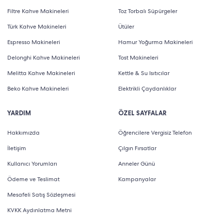
Filtre Kahve Makineleri
Toz Torbalı Süpürgeler
Türk Kahve Makineleri
Ütüler
Espresso Makineleri
Hamur Yoğurma Makineleri
Delonghi Kahve Makineleri
Tost Makineleri
Melitta Kahve Makineleri
Kettle & Su Isıtıcılar
Beko Kahve Makineleri
Elektrikli Çaydanlıklar
YARDIM
ÖZEL SAYFALAR
Hakkımızda
Öğrencilere Vergisiz Telefon
İletişim
Çılgın Fırsatlar
Kullanıcı Yorumları
Anneler Günü
Ödeme ve Teslimat
Kampanyalar
Mesafeli Satış Sözleşmesi
KVKK Aydınlatma Metni