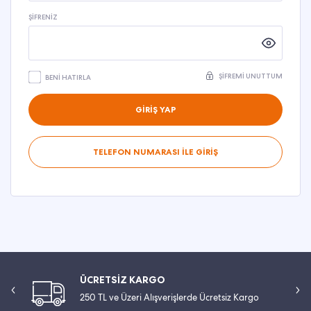
ŞIFRENIZ
ŞIFREMI UNUTTUM
BENI HATIRLA
GİRİŞ YAP
TELEFON NUMARASI İLE GİRİŞ
ÜCRETSİZ KARGO
250 TL ve Üzeri Alışverişlerde Ücretsiz Kargo