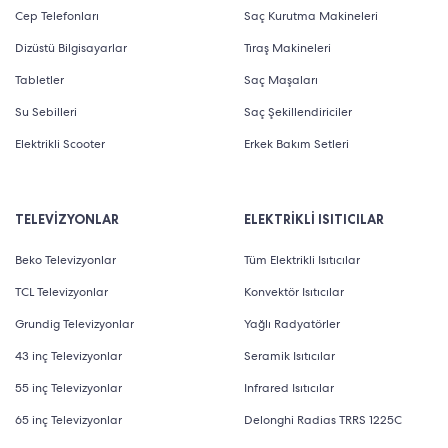
Cep Telefonları
Saç Kurutma Makineleri
Dizüstü Bilgisayarlar
Tıraş Makineleri
Tabletler
Saç Maşaları
Su Sebilleri
Saç Şekillendiriciler
Elektrikli Scooter
Erkek Bakım Setleri
TELEVİZYONLAR
ELEKTRİKLİ ISITICILAR
Beko Televizyonlar
Tüm Elektrikli Isıtıcılar
TCL Televizyonlar
Konvektör Isıtıcılar
Grundig Televizyonlar
Yağlı Radyatörler
43 inç Televizyonlar
Seramik Isıtıcılar
55 inç Televizyonlar
Infrared Isıtıcılar
65 inç Televizyonlar
Delonghi Radias TRRS 1225C