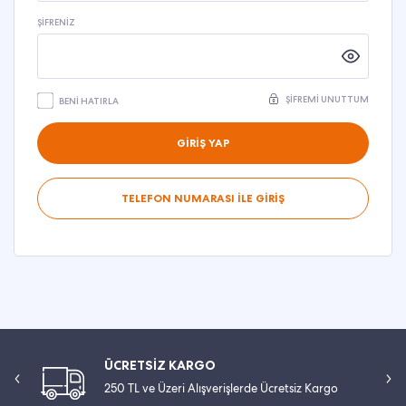
ŞIFRENIZ
ŞIFREMI UNUTTUM
BENI HATIRLA
GİRİŞ YAP
TELEFON NUMARASI İLE GİRİŞ
ÜCRETSİZ KARGO
250 TL ve Üzeri Alışverişlerde Ücretsiz Kargo