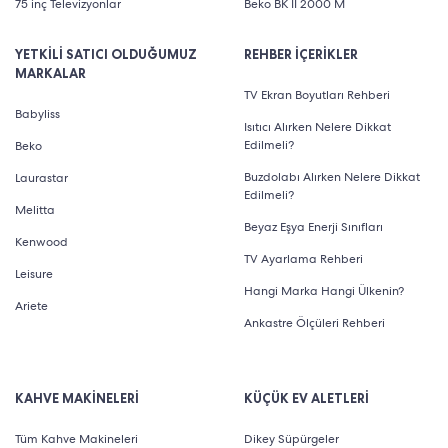
75 inç Televizyonlar
Beko BK II 2000 M
YETKİLİ SATICI OLDUĞUMUZ
REHBER İÇERİKLER
MARKALAR
TV Ekran Boyutları Rehberi
Babyliss
Isıtıcı Alırken Nelere Dikkat
Edilmeli?
Beko
Buzdolabı Alırken Nelere Dikkat
Laurastar
Edilmeli?
Melitta
Beyaz Eşya Enerji Sınıfları
Kenwood
TV Ayarlama Rehberi
Leisure
Hangi Marka Hangi Ülkenin?
Ariete
Ankastre Ölçüleri Rehberi
KAHVE MAKİNELERİ
KÜÇÜK EV ALETLERİ
Tüm Kahve Makineleri
Dikey Süpürgeler