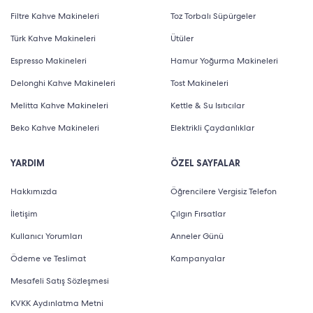
Filtre Kahve Makineleri
Toz Torbalı Süpürgeler
Türk Kahve Makineleri
Ütüler
Espresso Makineleri
Hamur Yoğurma Makineleri
Delonghi Kahve Makineleri
Tost Makineleri
Melitta Kahve Makineleri
Kettle & Su Isıtıcılar
Beko Kahve Makineleri
Elektrikli Çaydanlıklar
YARDIM
ÖZEL SAYFALAR
Hakkımızda
Öğrencilere Vergisiz Telefon
İletişim
Çılgın Fırsatlar
Kullanıcı Yorumları
Anneler Günü
Ödeme ve Teslimat
Kampanyalar
Mesafeli Satış Sözleşmesi
KVKK Aydınlatma Metni