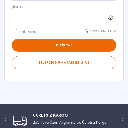
ŞIFRENIZ
ŞIFREMI UNUTTUM
BENI HATIRLA
GİRİŞ YAP
TELEFON NUMARASI İLE GİRİŞ
ÜCRETSİZ KARGO
250 TL ve Üzeri Alışverişlerde Ücretsiz Kargo