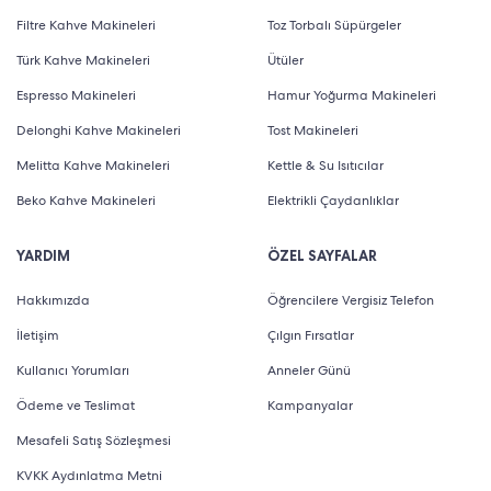
Filtre Kahve Makineleri
Toz Torbalı Süpürgeler
Türk Kahve Makineleri
Ütüler
Espresso Makineleri
Hamur Yoğurma Makineleri
Delonghi Kahve Makineleri
Tost Makineleri
Melitta Kahve Makineleri
Kettle & Su Isıtıcılar
Beko Kahve Makineleri
Elektrikli Çaydanlıklar
YARDIM
ÖZEL SAYFALAR
Hakkımızda
Öğrencilere Vergisiz Telefon
İletişim
Çılgın Fırsatlar
Kullanıcı Yorumları
Anneler Günü
Ödeme ve Teslimat
Kampanyalar
Mesafeli Satış Sözleşmesi
KVKK Aydınlatma Metni