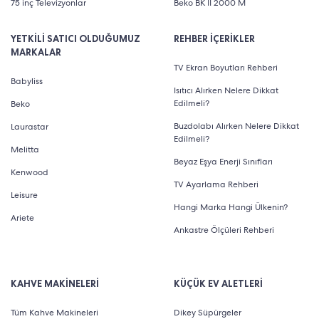
75 inç Televizyonlar
Beko BK II 2000 M
YETKİLİ SATICI OLDUĞUMUZ
REHBER İÇERİKLER
MARKALAR
TV Ekran Boyutları Rehberi
Babyliss
Isıtıcı Alırken Nelere Dikkat
Edilmeli?
Beko
Buzdolabı Alırken Nelere Dikkat
Laurastar
Edilmeli?
Melitta
Beyaz Eşya Enerji Sınıfları
Kenwood
TV Ayarlama Rehberi
Leisure
Hangi Marka Hangi Ülkenin?
Ariete
Ankastre Ölçüleri Rehberi
KAHVE MAKİNELERİ
KÜÇÜK EV ALETLERİ
Tüm Kahve Makineleri
Dikey Süpürgeler