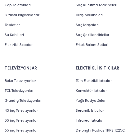
Cep Telefonları
Saç Kurutma Makineleri
Dizüstü Bilgisayarlar
Tıraş Makineleri
Tabletler
Saç Maşaları
Su Sebilleri
Saç Şekillendiriciler
Elektrikli Scooter
Erkek Bakım Setleri
TELEVİZYONLAR
ELEKTRİKLİ ISITICILAR
Beko Televizyonlar
Tüm Elektrikli Isıtıcılar
TCL Televizyonlar
Konvektör Isıtıcılar
Grundig Televizyonlar
Yağlı Radyatörler
43 inç Televizyonlar
Seramik Isıtıcılar
55 inç Televizyonlar
Infrared Isıtıcılar
65 inç Televizyonlar
Delonghi Radias TRRS 1225C