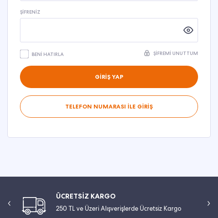
ŞIFRENIZ
ŞIFREMI UNUTTUM
BENI HATIRLA
GİRİŞ YAP
TELEFON NUMARASI İLE GİRİŞ
ÜCRETSİZ KARGO
250 TL ve Üzeri Alışverişlerde Ücretsiz Kargo