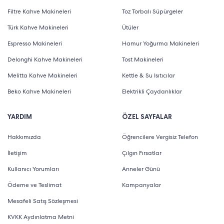
Filtre Kahve Makineleri
Toz Torbalı Süpürgeler
Türk Kahve Makineleri
Ütüler
Espresso Makineleri
Hamur Yoğurma Makineleri
Delonghi Kahve Makineleri
Tost Makineleri
Melitta Kahve Makineleri
Kettle & Su Isıtıcılar
Beko Kahve Makineleri
Elektrikli Çaydanlıklar
YARDIM
ÖZEL SAYFALAR
Hakkımızda
Öğrencilere Vergisiz Telefon
İletişim
Çılgın Fırsatlar
Kullanıcı Yorumları
Anneler Günü
Ödeme ve Teslimat
Kampanyalar
Mesafeli Satış Sözleşmesi
KVKK Aydınlatma Metni