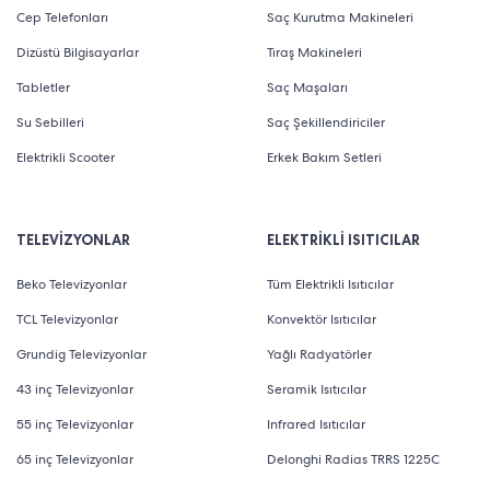
Cep Telefonları
Saç Kurutma Makineleri
Dizüstü Bilgisayarlar
Tıraş Makineleri
Tabletler
Saç Maşaları
Su Sebilleri
Saç Şekillendiriciler
Elektrikli Scooter
Erkek Bakım Setleri
TELEVİZYONLAR
ELEKTRİKLİ ISITICILAR
Beko Televizyonlar
Tüm Elektrikli Isıtıcılar
TCL Televizyonlar
Konvektör Isıtıcılar
Grundig Televizyonlar
Yağlı Radyatörler
43 inç Televizyonlar
Seramik Isıtıcılar
55 inç Televizyonlar
Infrared Isıtıcılar
65 inç Televizyonlar
Delonghi Radias TRRS 1225C