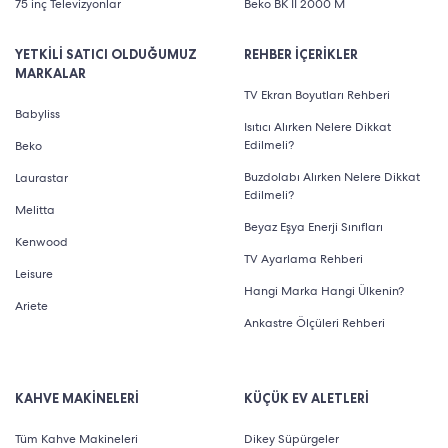
75 inç Televizyonlar
Beko BK II 2000 M
YETKİLİ SATICI OLDUĞUMUZ
REHBER İÇERİKLER
MARKALAR
TV Ekran Boyutları Rehberi
Babyliss
Isıtıcı Alırken Nelere Dikkat
Edilmeli?
Beko
Buzdolabı Alırken Nelere Dikkat
Laurastar
Edilmeli?
Melitta
Beyaz Eşya Enerji Sınıfları
Kenwood
TV Ayarlama Rehberi
Leisure
Hangi Marka Hangi Ülkenin?
Ariete
Ankastre Ölçüleri Rehberi
KAHVE MAKİNELERİ
KÜÇÜK EV ALETLERİ
Tüm Kahve Makineleri
Dikey Süpürgeler