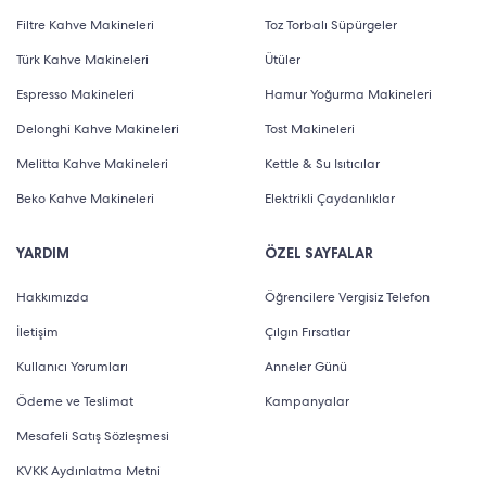
Filtre Kahve Makineleri
Toz Torbalı Süpürgeler
Türk Kahve Makineleri
Ütüler
Espresso Makineleri
Hamur Yoğurma Makineleri
Delonghi Kahve Makineleri
Tost Makineleri
Melitta Kahve Makineleri
Kettle & Su Isıtıcılar
Beko Kahve Makineleri
Elektrikli Çaydanlıklar
YARDIM
ÖZEL SAYFALAR
Hakkımızda
Öğrencilere Vergisiz Telefon
İletişim
Çılgın Fırsatlar
Kullanıcı Yorumları
Anneler Günü
Ödeme ve Teslimat
Kampanyalar
Mesafeli Satış Sözleşmesi
KVKK Aydınlatma Metni