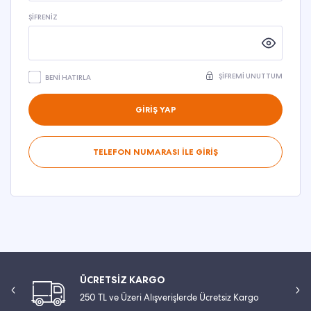
ŞIFRENIZ
ŞIFREMI UNUTTUM
BENI HATIRLA
GİRİŞ YAP
TELEFON NUMARASI İLE GİRİŞ
ÜCRETSİZ KARGO
250 TL ve Üzeri Alışverişlerde Ücretsiz Kargo