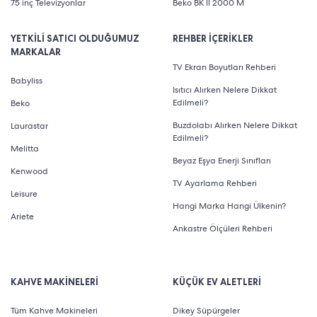
75 inç Televizyonlar
Beko BK II 2000 M
YETKİLİ SATICI OLDUĞUMUZ
REHBER İÇERİKLER
MARKALAR
TV Ekran Boyutları Rehberi
Babyliss
Isıtıcı Alırken Nelere Dikkat
Edilmeli?
Beko
Buzdolabı Alırken Nelere Dikkat
Laurastar
Edilmeli?
Melitta
Beyaz Eşya Enerji Sınıfları
Kenwood
TV Ayarlama Rehberi
Leisure
Hangi Marka Hangi Ülkenin?
Ariete
Ankastre Ölçüleri Rehberi
KAHVE MAKİNELERİ
KÜÇÜK EV ALETLERİ
Tüm Kahve Makineleri
Dikey Süpürgeler