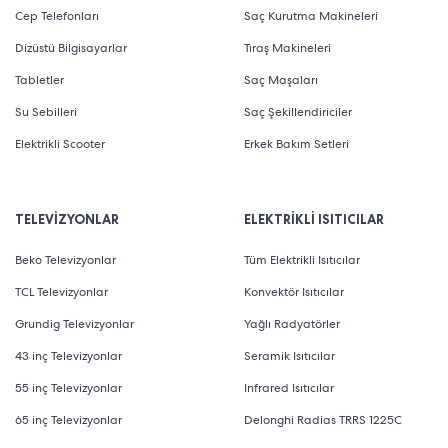
Cep Telefonları
Saç Kurutma Makineleri
Dizüstü Bilgisayarlar
Tıraş Makineleri
Tabletler
Saç Maşaları
Su Sebilleri
Saç Şekillendiriciler
Elektrikli Scooter
Erkek Bakım Setleri
TELEVİZYONLAR
ELEKTRİKLİ ISITICILAR
Beko Televizyonlar
Tüm Elektrikli Isıtıcılar
TCL Televizyonlar
Konvektör Isıtıcılar
Grundig Televizyonlar
Yağlı Radyatörler
43 inç Televizyonlar
Seramik Isıtıcılar
55 inç Televizyonlar
Infrared Isıtıcılar
65 inç Televizyonlar
Delonghi Radias TRRS 1225C