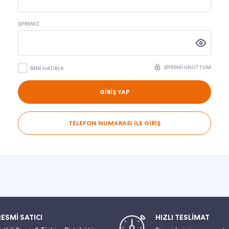
ŞIFRENIZ
ŞIFREMI UNUTTUM
BENI HATIRLA
GİRİŞ YAP
TELEFON NUMARASI İLE GİRİŞ
RESMİ SATICI
HIZLI TESLİMAT