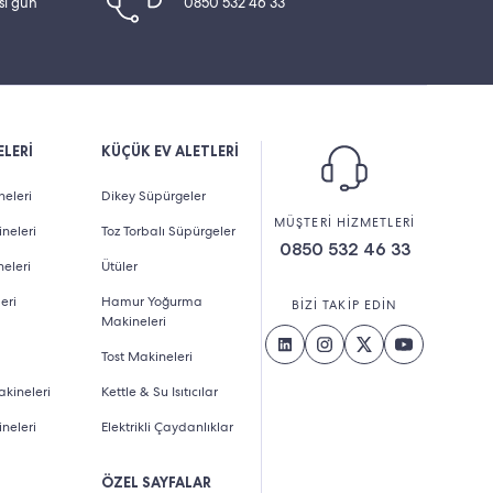
esi gün
0850 532 46 33
LERİ
KÜÇÜK EV ALETLERİ
eleri
Dikey Süpürgeler
MÜŞTERİ HİZMETLERİ
neleri
Toz Torbalı Süpürgeler
0850 532 46 33
eleri
Ütüler
eri
Hamur Yoğurma
BİZİ TAKİP EDİN
Makineleri
Tost Makineleri
kineleri
Kettle & Su Isıtıcılar
neleri
Elektrikli Çaydanlıklar
ÖZEL SAYFALAR