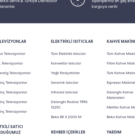
etkili Servis & Türkiye Distribütör
Siparişleriniz en geç ert
arantisi
kargoya verilir
LEVİZYONLAR
ELEKTRİKLİ ISITICILAR
KAHVE MAKİNE
o Televizyonlar
Tüm Elektrikli Isıtıcılar
Tüm Kahve Makin
 Televizyonlar
Konvektör Isıtıcılar
Filtre Kahve Maki
ndig Televizyonlar
Yağlı Radyatörler
Türk Kahve Makin
inç Televizyonlar
Seramik Isıtıcılar
Espresso Makinel
inç Televizyonlar
Infrared Isıtıcılar
Delonghi Kahve
Makineleri
inç Televizyonlar
Delonghi Radias TRRS
1225C
Melitta Kahve Ma
inç Televizyonlar
Beko BK II 2000 M
Beko Kahve Maki
TKİLİ SATICI
REHBER İÇERİKLER
YARDIM
LDUĞUMUZ