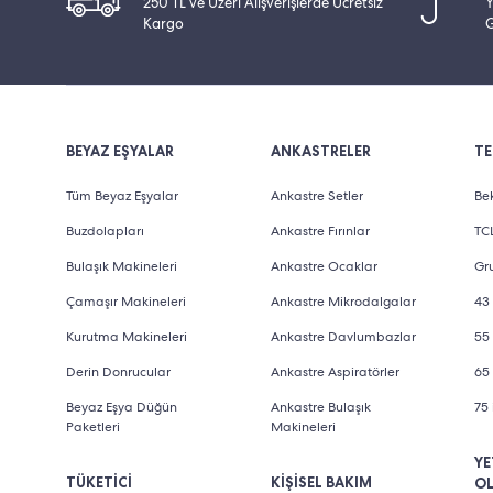
250 TL ve Üzeri Alışverişlerde Ücretsiz
Y
Kargo
G
BEYAZ EŞYALAR
ANKASTRELER
TE
Tüm Beyaz Eşyalar
Ankastre Setler
Bek
Buzdolapları
Ankastre Fırınlar
TCL
Bulaşık Makineleri
Ankastre Ocaklar
Gru
Çamaşır Makineleri
Ankastre Mikrodalgalar
43 
Kurutma Makineleri
Ankastre Davlumbazlar
55 
Derin Donrucular
Ankastre Aspiratörler
65 
Beyaz Eşya Düğün
Ankastre Bulaşık
75 
Paketleri
Makineleri
YE
TÜKETİCİ
KİŞİSEL BAKIM
O