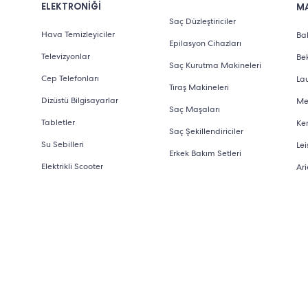
ELEKTRONİĞİ
M
Saç Düzleştiriciler
Hava Temizleyiciler
Bab
Epilasyon Cihazları
Televizyonlar
Be
Saç Kurutma Makineleri
Cep Telefonları
La
Tıraş Makineleri
Dizüstü Bilgisayarlar
Me
Saç Maşaları
Tabletler
Ke
Saç Şekillendiriciler
Su Sebilleri
Lei
Erkek Bakım Setleri
Elektrikli Scooter
Ari