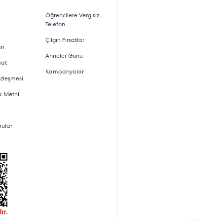
Öğrencilere Vergisiz
Telefon
Çılgın Fırsatlar
rı
Anneler Günü
mat
Kampanyalar
özleşmesi
a Metni
rular