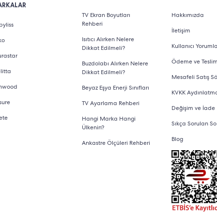
ARKALAR
TV Ekran Boyutları
Hakkımızda
Rehberi
yliss
İletişim
Isıtıcı Alırken Nelere
ko
Kullanıcı Yorumla
Dikkat Edilmeli?
urastar
Ödeme ve Tesli
Buzdolabı Alırken Nelere
litta
Dikkat Edilmeli?
Mesafeli Satış S
nwood
Beyaz Eşya Enerji Sınıfları
KVKK Aydınlatm
sure
TV Ayarlama Rehberi
Değişim ve İade
ete
Hangi Marka Hangi
Sıkça Sorulan So
Ülkenin?
Blog
Ankastre Ölçüleri Rehberi