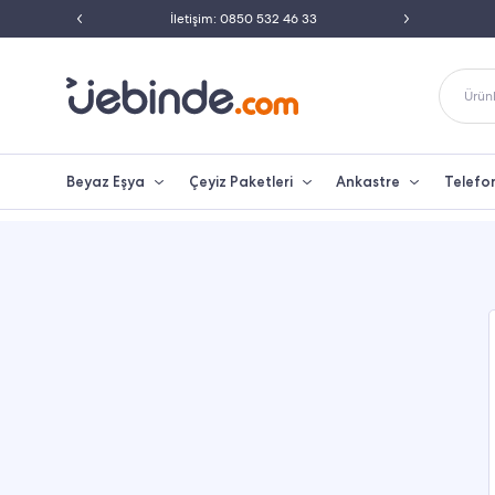
li Satıcısı
İletişim: 0850 532 46 33
Peşin F
Ürünl
Beyaz Eşya
Çeyiz Paketleri
Ankastre
Telefo