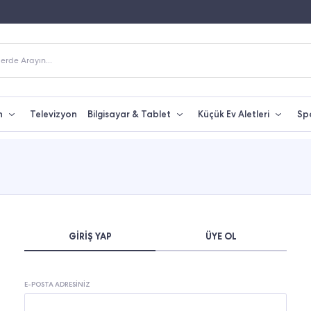
iyatına Taksit İmkanı
250 TL Üzeri Alışverişlerde Kargo Bedava
erde Arayın...
n
Televizyon
Bilgisayar & Tablet
Küçük Ev Aletleri
Sp
GIRIŞ YAP
ÜYE OL
E-POSTA ADRESINIZ