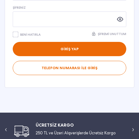
ŞIFRENIZ
ŞIFREMI UNUTTUM
BENI HATIRLA
GİRİŞ YAP
TELEFON NUMARASI İLE GİRİŞ
ÜCRETSİZ KARGO
250 TL ve Üzeri Alışverişlerde Ücretsiz Kargo