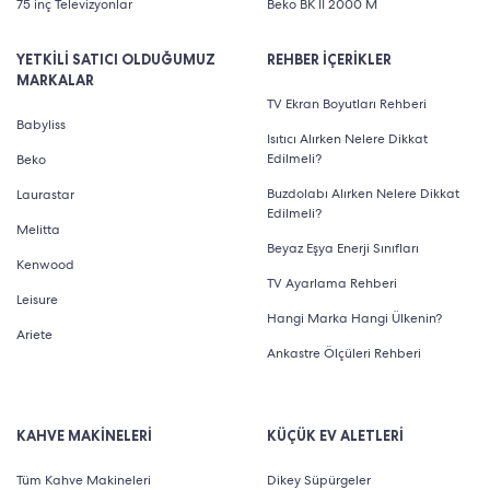
75 inç Televizyonlar
Beko BK II 2000 M
YETKİLİ SATICI OLDUĞUMUZ
REHBER İÇERİKLER
MARKALAR
TV Ekran Boyutları Rehberi
Babyliss
Isıtıcı Alırken Nelere Dikkat
Edilmeli?
Beko
Buzdolabı Alırken Nelere Dikkat
Laurastar
Edilmeli?
Melitta
Beyaz Eşya Enerji Sınıfları
Kenwood
TV Ayarlama Rehberi
Leisure
Hangi Marka Hangi Ülkenin?
Ariete
Ankastre Ölçüleri Rehberi
KAHVE MAKİNELERİ
KÜÇÜK EV ALETLERİ
Tüm Kahve Makineleri
Dikey Süpürgeler