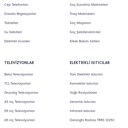
Cep Telefonları
Saç Kurutma Makineleri
Dizüstü Bilgisayarlar
Tıraş Makineleri
Tabletler
Saç Maşaları
Su Sebilleri
Saç Şekillendiriciler
Elektrikli Scooter
Erkek Bakım Setleri
TELEVİZYONLAR
ELEKTRİKLİ ISITICILAR
Beko Televizyonlar
Tüm Elektrikli Isıtıcılar
TCL Televizyonlar
Konvektör Isıtıcılar
Grundig Televizyonlar
Yağlı Radyatörler
43 inç Televizyonlar
Seramik Isıtıcılar
55 inç Televizyonlar
Infrared Isıtıcılar
65 inç Televizyonlar
Delonghi Radias TRRS 1225C