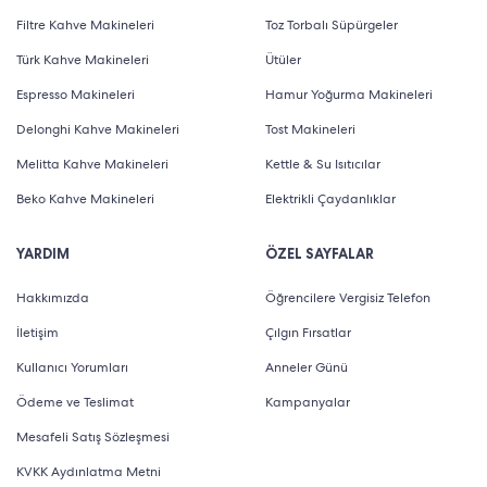
Filtre Kahve Makineleri
Toz Torbalı Süpürgeler
Türk Kahve Makineleri
Ütüler
Espresso Makineleri
Hamur Yoğurma Makineleri
Delonghi Kahve Makineleri
Tost Makineleri
Melitta Kahve Makineleri
Kettle & Su Isıtıcılar
Beko Kahve Makineleri
Elektrikli Çaydanlıklar
YARDIM
ÖZEL SAYFALAR
Hakkımızda
Öğrencilere Vergisiz Telefon
İletişim
Çılgın Fırsatlar
Kullanıcı Yorumları
Anneler Günü
Ödeme ve Teslimat
Kampanyalar
Mesafeli Satış Sözleşmesi
KVKK Aydınlatma Metni