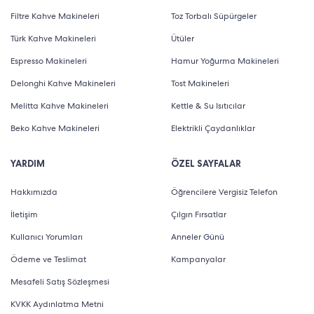
Filtre Kahve Makineleri
Toz Torbalı Süpürgeler
Türk Kahve Makineleri
Ütüler
Espresso Makineleri
Hamur Yoğurma Makineleri
Delonghi Kahve Makineleri
Tost Makineleri
Melitta Kahve Makineleri
Kettle & Su Isıtıcılar
Beko Kahve Makineleri
Elektrikli Çaydanlıklar
YARDIM
ÖZEL SAYFALAR
Hakkımızda
Öğrencilere Vergisiz Telefon
İletişim
Çılgın Fırsatlar
Kullanıcı Yorumları
Anneler Günü
Ödeme ve Teslimat
Kampanyalar
Mesafeli Satış Sözleşmesi
KVKK Aydınlatma Metni