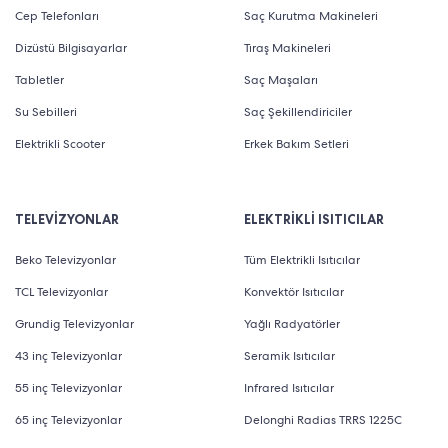
Cep Telefonları
Saç Kurutma Makineleri
Dizüstü Bilgisayarlar
Tıraş Makineleri
Tabletler
Saç Maşaları
Su Sebilleri
Saç Şekillendiriciler
Elektrikli Scooter
Erkek Bakım Setleri
TELEVİZYONLAR
ELEKTRİKLİ ISITICILAR
Beko Televizyonlar
Tüm Elektrikli Isıtıcılar
TCL Televizyonlar
Konvektör Isıtıcılar
Grundig Televizyonlar
Yağlı Radyatörler
43 inç Televizyonlar
Seramik Isıtıcılar
55 inç Televizyonlar
Infrared Isıtıcılar
65 inç Televizyonlar
Delonghi Radias TRRS 1225C