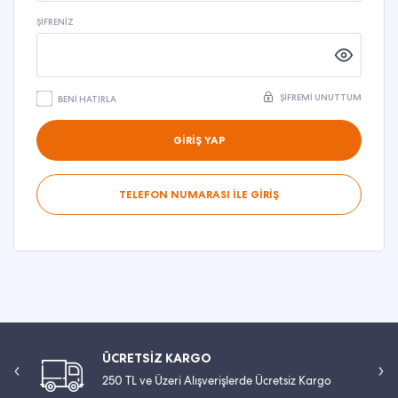
ŞIFRENIZ
ŞIFREMI UNUTTUM
BENI HATIRLA
GİRİŞ YAP
TELEFON NUMARASI İLE GİRİŞ
ÜCRETSİZ KARGO
250 TL ve Üzeri Alışverişlerde Ücretsiz Kargo