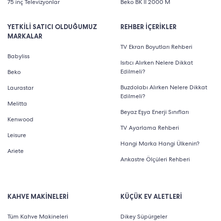
75 inç Televizyonlar
Beko BK II 2000 M
YETKİLİ SATICI OLDUĞUMUZ
REHBER İÇERİKLER
MARKALAR
TV Ekran Boyutları Rehberi
Babyliss
Isıtıcı Alırken Nelere Dikkat
Edilmeli?
Beko
Buzdolabı Alırken Nelere Dikkat
Laurastar
Edilmeli?
Melitta
Beyaz Eşya Enerji Sınıfları
Kenwood
TV Ayarlama Rehberi
Leisure
Hangi Marka Hangi Ülkenin?
Ariete
Ankastre Ölçüleri Rehberi
KAHVE MAKİNELERİ
KÜÇÜK EV ALETLERİ
Tüm Kahve Makineleri
Dikey Süpürgeler