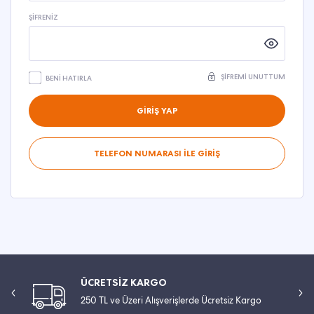
ŞIFRENIZ
ŞIFREMI UNUTTUM
BENI HATIRLA
GİRİŞ YAP
TELEFON NUMARASI İLE GİRİŞ
ÜCRETSİZ KARGO
250 TL ve Üzeri Alışverişlerde Ücretsiz Kargo