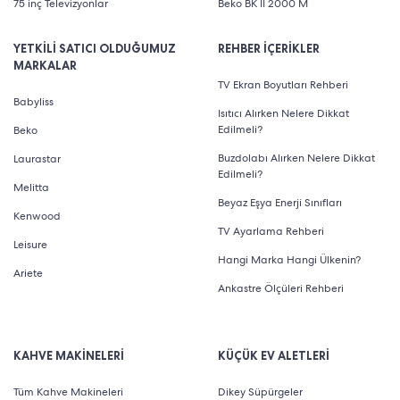
75 inç Televizyonlar
Beko BK II 2000 M
YETKİLİ SATICI OLDUĞUMUZ
REHBER İÇERİKLER
MARKALAR
TV Ekran Boyutları Rehberi
Babyliss
Isıtıcı Alırken Nelere Dikkat
Edilmeli?
Beko
Buzdolabı Alırken Nelere Dikkat
Laurastar
Edilmeli?
Melitta
Beyaz Eşya Enerji Sınıfları
Kenwood
TV Ayarlama Rehberi
Leisure
Hangi Marka Hangi Ülkenin?
Ariete
Ankastre Ölçüleri Rehberi
KAHVE MAKİNELERİ
KÜÇÜK EV ALETLERİ
Tüm Kahve Makineleri
Dikey Süpürgeler