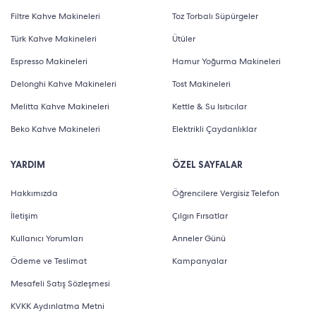
Filtre Kahve Makineleri
Toz Torbalı Süpürgeler
Türk Kahve Makineleri
Ütüler
Espresso Makineleri
Hamur Yoğurma Makineleri
Delonghi Kahve Makineleri
Tost Makineleri
Melitta Kahve Makineleri
Kettle & Su Isıtıcılar
Beko Kahve Makineleri
Elektrikli Çaydanlıklar
YARDIM
ÖZEL SAYFALAR
Hakkımızda
Öğrencilere Vergisiz Telefon
İletişim
Çılgın Fırsatlar
Kullanıcı Yorumları
Anneler Günü
Ödeme ve Teslimat
Kampanyalar
Mesafeli Satış Sözleşmesi
KVKK Aydınlatma Metni