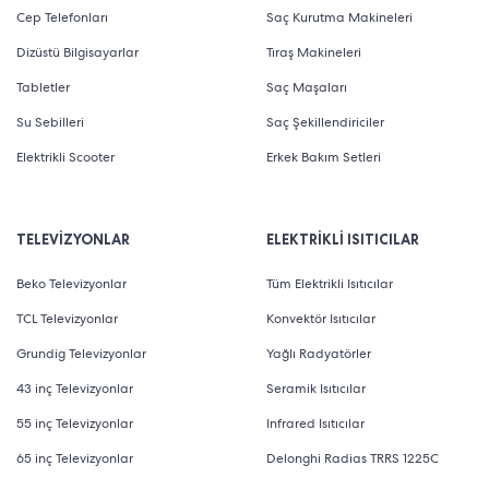
Cep Telefonları
Saç Kurutma Makineleri
Dizüstü Bilgisayarlar
Tıraş Makineleri
Tabletler
Saç Maşaları
Su Sebilleri
Saç Şekillendiriciler
Elektrikli Scooter
Erkek Bakım Setleri
TELEVİZYONLAR
ELEKTRİKLİ ISITICILAR
Beko Televizyonlar
Tüm Elektrikli Isıtıcılar
TCL Televizyonlar
Konvektör Isıtıcılar
Grundig Televizyonlar
Yağlı Radyatörler
43 inç Televizyonlar
Seramik Isıtıcılar
55 inç Televizyonlar
Infrared Isıtıcılar
65 inç Televizyonlar
Delonghi Radias TRRS 1225C