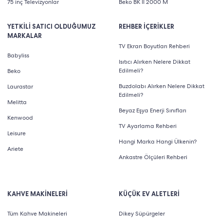
75 inç Televizyonlar
Beko BK II 2000 M
YETKİLİ SATICI OLDUĞUMUZ
REHBER İÇERİKLER
MARKALAR
TV Ekran Boyutları Rehberi
Babyliss
Isıtıcı Alırken Nelere Dikkat
Edilmeli?
Beko
Buzdolabı Alırken Nelere Dikkat
Laurastar
Edilmeli?
Melitta
Beyaz Eşya Enerji Sınıfları
Kenwood
TV Ayarlama Rehberi
Leisure
Hangi Marka Hangi Ülkenin?
Ariete
Ankastre Ölçüleri Rehberi
KAHVE MAKİNELERİ
KÜÇÜK EV ALETLERİ
Tüm Kahve Makineleri
Dikey Süpürgeler