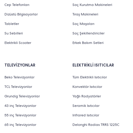
Cep Telefonları
Saç Kurutma Makineleri
Dizüstü Bilgisayarlar
Tıraş Makineleri
Tabletler
Saç Maşaları
Su Sebilleri
Saç Şekillendiriciler
Elektrikli Scooter
Erkek Bakım Setleri
TELEVİZYONLAR
ELEKTRİKLİ ISITICILAR
Beko Televizyonlar
Tüm Elektrikli Isıtıcılar
TCL Televizyonlar
Konvektör Isıtıcılar
Grundig Televizyonlar
Yağlı Radyatörler
43 inç Televizyonlar
Seramik Isıtıcılar
55 inç Televizyonlar
Infrared Isıtıcılar
65 inç Televizyonlar
Delonghi Radias TRRS 1225C