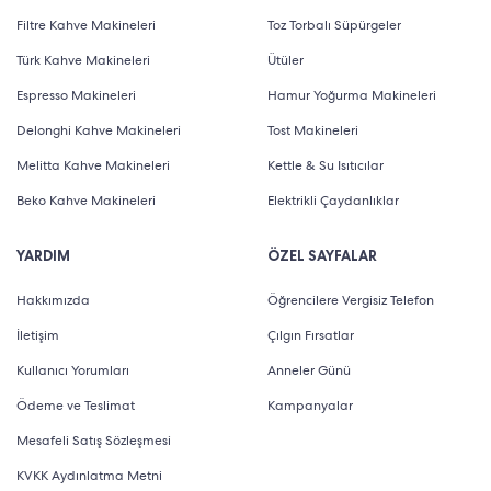
Filtre Kahve Makineleri
Toz Torbalı Süpürgeler
Türk Kahve Makineleri
Ütüler
Espresso Makineleri
Hamur Yoğurma Makineleri
Delonghi Kahve Makineleri
Tost Makineleri
Melitta Kahve Makineleri
Kettle & Su Isıtıcılar
Beko Kahve Makineleri
Elektrikli Çaydanlıklar
YARDIM
ÖZEL SAYFALAR
Hakkımızda
Öğrencilere Vergisiz Telefon
İletişim
Çılgın Fırsatlar
Kullanıcı Yorumları
Anneler Günü
Ödeme ve Teslimat
Kampanyalar
Mesafeli Satış Sözleşmesi
KVKK Aydınlatma Metni