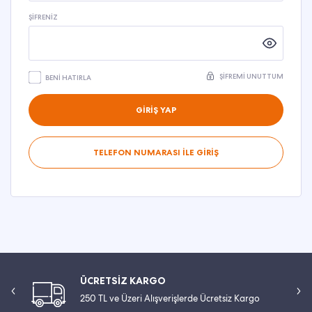
ŞIFRENIZ
ŞIFREMI UNUTTUM
BENI HATIRLA
GİRİŞ YAP
TELEFON NUMARASI İLE GİRİŞ
ÜCRETSİZ KARGO
250 TL ve Üzeri Alışverişlerde Ücretsiz Kargo