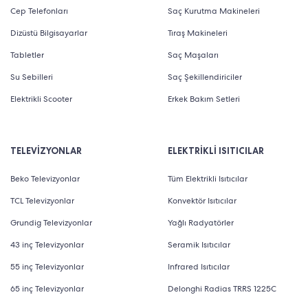
Cep Telefonları
Saç Kurutma Makineleri
Dizüstü Bilgisayarlar
Tıraş Makineleri
Tabletler
Saç Maşaları
Su Sebilleri
Saç Şekillendiriciler
Elektrikli Scooter
Erkek Bakım Setleri
TELEVİZYONLAR
ELEKTRİKLİ ISITICILAR
Beko Televizyonlar
Tüm Elektrikli Isıtıcılar
TCL Televizyonlar
Konvektör Isıtıcılar
Grundig Televizyonlar
Yağlı Radyatörler
43 inç Televizyonlar
Seramik Isıtıcılar
55 inç Televizyonlar
Infrared Isıtıcılar
65 inç Televizyonlar
Delonghi Radias TRRS 1225C