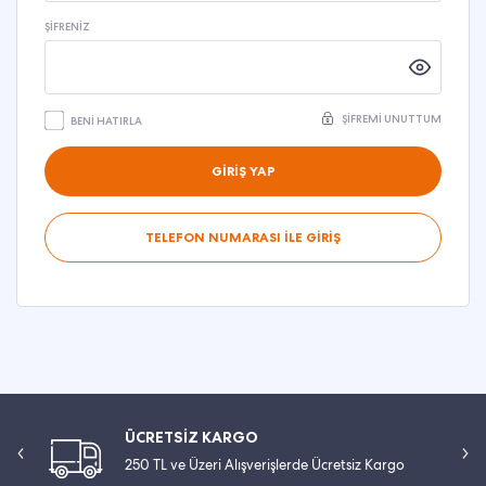
ŞIFRENIZ
ŞIFREMI UNUTTUM
BENI HATIRLA
GİRİŞ YAP
TELEFON NUMARASI İLE GİRİŞ
ÜCRETSİZ KARGO
250 TL ve Üzeri Alışverişlerde Ücretsiz Kargo