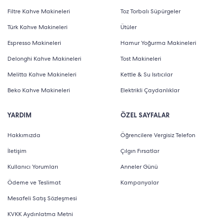
Filtre Kahve Makineleri
Toz Torbalı Süpürgeler
Türk Kahve Makineleri
Ütüler
Espresso Makineleri
Hamur Yoğurma Makineleri
Delonghi Kahve Makineleri
Tost Makineleri
Melitta Kahve Makineleri
Kettle & Su Isıtıcılar
Beko Kahve Makineleri
Elektrikli Çaydanlıklar
YARDIM
ÖZEL SAYFALAR
Hakkımızda
Öğrencilere Vergisiz Telefon
İletişim
Çılgın Fırsatlar
Kullanıcı Yorumları
Anneler Günü
Ödeme ve Teslimat
Kampanyalar
Mesafeli Satış Sözleşmesi
KVKK Aydınlatma Metni