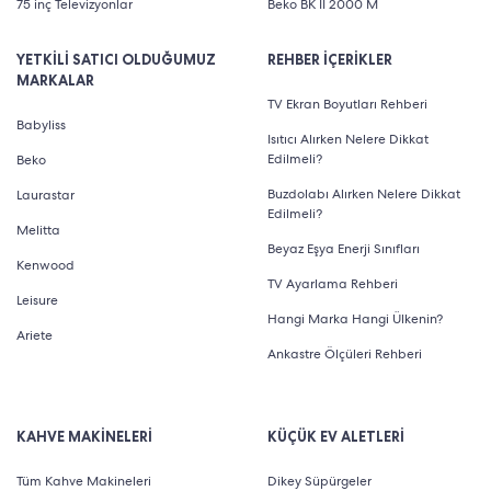
75 inç Televizyonlar
Beko BK II 2000 M
YETKİLİ SATICI OLDUĞUMUZ
REHBER İÇERİKLER
MARKALAR
TV Ekran Boyutları Rehberi
Babyliss
Isıtıcı Alırken Nelere Dikkat
Edilmeli?
Beko
Buzdolabı Alırken Nelere Dikkat
Laurastar
Edilmeli?
Melitta
Beyaz Eşya Enerji Sınıfları
Kenwood
TV Ayarlama Rehberi
Leisure
Hangi Marka Hangi Ülkenin?
Ariete
Ankastre Ölçüleri Rehberi
KAHVE MAKİNELERİ
KÜÇÜK EV ALETLERİ
Tüm Kahve Makineleri
Dikey Süpürgeler