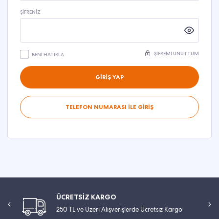
ŞIFRENIZ
ŞIFREMI UNUTTUM
BENI HATIRLA
GİRİŞ YAP
TELEFON NUMARASI İLE GİRİŞ
ÜCRETSİZ KARGO
250 TL ve Üzeri Alışverişlerde Ücretsiz Kargo