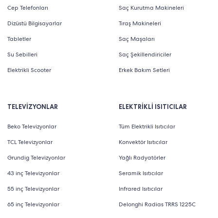
Cep Telefonları
Saç Kurutma Makineleri
Dizüstü Bilgisayarlar
Tıraş Makineleri
Tabletler
Saç Maşaları
Su Sebilleri
Saç Şekillendiriciler
Elektrikli Scooter
Erkek Bakım Setleri
TELEVİZYONLAR
ELEKTRİKLİ ISITICILAR
Beko Televizyonlar
Tüm Elektrikli Isıtıcılar
TCL Televizyonlar
Konvektör Isıtıcılar
Grundig Televizyonlar
Yağlı Radyatörler
43 inç Televizyonlar
Seramik Isıtıcılar
55 inç Televizyonlar
Infrared Isıtıcılar
65 inç Televizyonlar
Delonghi Radias TRRS 1225C