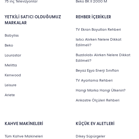
75 inç Televizyonlar
Beko BK II 2000 M
YETKİLİ SATICI OLDUĞUMUZ
REHBER İÇERİKLER
MARKALAR
TV Ekran Boyutları Rehberi
Babyliss
Isıtıcı Alırken Nelere Dikkat
Edilmeli?
Beko
Buzdolabı Alırken Nelere Dikkat
Laurastar
Edilmeli?
Melitta
Beyaz Eşya Enerji Sınıfları
Kenwood
TV Ayarlama Rehberi
Leisure
Hangi Marka Hangi Ülkenin?
Ariete
Ankastre Ölçüleri Rehberi
KAHVE MAKİNELERİ
KÜÇÜK EV ALETLERİ
Tüm Kahve Makineleri
Dikey Süpürgeler