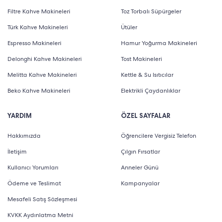
Filtre Kahve Makineleri
Toz Torbalı Süpürgeler
Türk Kahve Makineleri
Ütüler
Espresso Makineleri
Hamur Yoğurma Makineleri
Delonghi Kahve Makineleri
Tost Makineleri
Melitta Kahve Makineleri
Kettle & Su Isıtıcılar
Beko Kahve Makineleri
Elektrikli Çaydanlıklar
YARDIM
ÖZEL SAYFALAR
Hakkımızda
Öğrencilere Vergisiz Telefon
İletişim
Çılgın Fırsatlar
Kullanıcı Yorumları
Anneler Günü
Ödeme ve Teslimat
Kampanyalar
Mesafeli Satış Sözleşmesi
KVKK Aydınlatma Metni