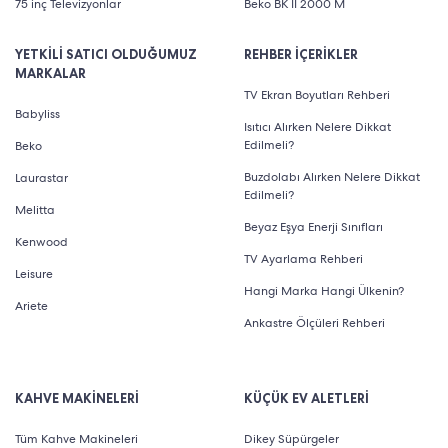
75 inç Televizyonlar
Beko BK II 2000 M
YETKİLİ SATICI OLDUĞUMUZ
REHBER İÇERİKLER
MARKALAR
TV Ekran Boyutları Rehberi
Babyliss
Isıtıcı Alırken Nelere Dikkat
Edilmeli?
Beko
Buzdolabı Alırken Nelere Dikkat
Laurastar
Edilmeli?
Melitta
Beyaz Eşya Enerji Sınıfları
Kenwood
TV Ayarlama Rehberi
Leisure
Hangi Marka Hangi Ülkenin?
Ariete
Ankastre Ölçüleri Rehberi
KAHVE MAKİNELERİ
KÜÇÜK EV ALETLERİ
Tüm Kahve Makineleri
Dikey Süpürgeler