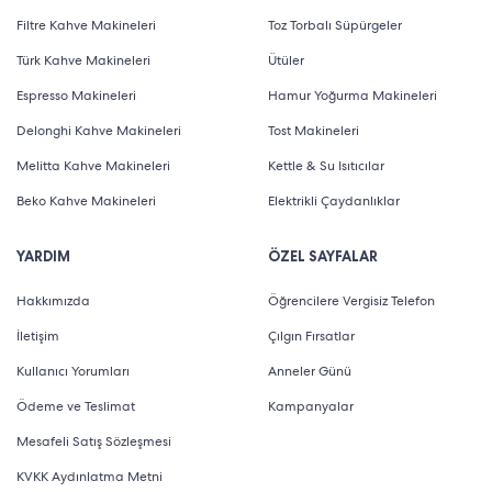
Filtre Kahve Makineleri
Toz Torbalı Süpürgeler
Türk Kahve Makineleri
Ütüler
Espresso Makineleri
Hamur Yoğurma Makineleri
Delonghi Kahve Makineleri
Tost Makineleri
Melitta Kahve Makineleri
Kettle & Su Isıtıcılar
Beko Kahve Makineleri
Elektrikli Çaydanlıklar
YARDIM
ÖZEL SAYFALAR
Hakkımızda
Öğrencilere Vergisiz Telefon
İletişim
Çılgın Fırsatlar
Kullanıcı Yorumları
Anneler Günü
Ödeme ve Teslimat
Kampanyalar
Mesafeli Satış Sözleşmesi
KVKK Aydınlatma Metni