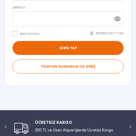
ŞIFRENIZ
ŞIFREMI UNUTTUM
BENI HATIRLA
GİRİŞ YAP
TELEFON NUMARASI İLE GİRİŞ
ÜCRETSİZ KARGO
250 TL ve Üzeri Alışverişlerde Ücretsiz Kargo