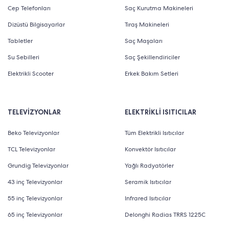
Cep Telefonları
Saç Kurutma Makineleri
Dizüstü Bilgisayarlar
Tıraş Makineleri
Tabletler
Saç Maşaları
Su Sebilleri
Saç Şekillendiriciler
Elektrikli Scooter
Erkek Bakım Setleri
TELEVİZYONLAR
ELEKTRİKLİ ISITICILAR
Beko Televizyonlar
Tüm Elektrikli Isıtıcılar
TCL Televizyonlar
Konvektör Isıtıcılar
Grundig Televizyonlar
Yağlı Radyatörler
43 inç Televizyonlar
Seramik Isıtıcılar
55 inç Televizyonlar
Infrared Isıtıcılar
65 inç Televizyonlar
Delonghi Radias TRRS 1225C