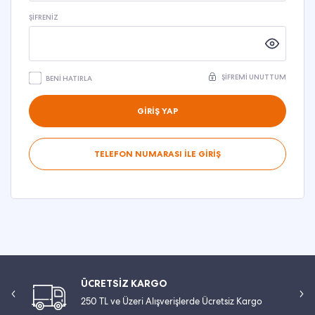
ŞIFRENIZ
ŞIFREMI UNUTTUM
BENI HATIRLA
GİRİŞ YAP
TELEFON NUMARASI İLE GİRİŞ
ÜCRETSİZ KARGO
250 TL ve Üzeri Alışverişlerde Ücretsiz Kargo