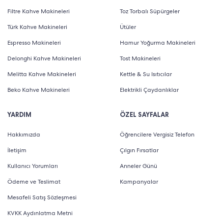
Filtre Kahve Makineleri
Toz Torbalı Süpürgeler
Türk Kahve Makineleri
Ütüler
Espresso Makineleri
Hamur Yoğurma Makineleri
Delonghi Kahve Makineleri
Tost Makineleri
Melitta Kahve Makineleri
Kettle & Su Isıtıcılar
Beko Kahve Makineleri
Elektrikli Çaydanlıklar
YARDIM
ÖZEL SAYFALAR
Hakkımızda
Öğrencilere Vergisiz Telefon
İletişim
Çılgın Fırsatlar
Kullanıcı Yorumları
Anneler Günü
Ödeme ve Teslimat
Kampanyalar
Mesafeli Satış Sözleşmesi
KVKK Aydınlatma Metni