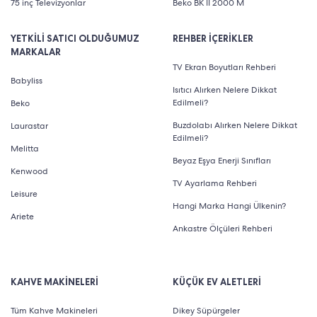
75 inç Televizyonlar
Beko BK II 2000 M
YETKİLİ SATICI OLDUĞUMUZ
REHBER İÇERİKLER
MARKALAR
TV Ekran Boyutları Rehberi
Babyliss
Isıtıcı Alırken Nelere Dikkat
Edilmeli?
Beko
Buzdolabı Alırken Nelere Dikkat
Laurastar
Edilmeli?
Melitta
Beyaz Eşya Enerji Sınıfları
Kenwood
TV Ayarlama Rehberi
Leisure
Hangi Marka Hangi Ülkenin?
Ariete
Ankastre Ölçüleri Rehberi
KAHVE MAKİNELERİ
KÜÇÜK EV ALETLERİ
Tüm Kahve Makineleri
Dikey Süpürgeler