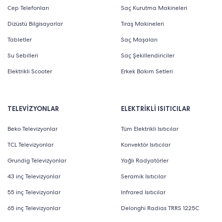
Cep Telefonları
Saç Kurutma Makineleri
Dizüstü Bilgisayarlar
Tıraş Makineleri
Tabletler
Saç Maşaları
Su Sebilleri
Saç Şekillendiriciler
Elektrikli Scooter
Erkek Bakım Setleri
TELEVİZYONLAR
ELEKTRİKLİ ISITICILAR
Beko Televizyonlar
Tüm Elektrikli Isıtıcılar
TCL Televizyonlar
Konvektör Isıtıcılar
Grundig Televizyonlar
Yağlı Radyatörler
43 inç Televizyonlar
Seramik Isıtıcılar
55 inç Televizyonlar
Infrared Isıtıcılar
65 inç Televizyonlar
Delonghi Radias TRRS 1225C