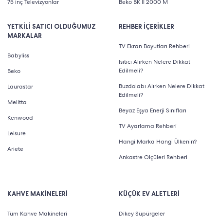
75 inç Televizyonlar
Beko BK II 2000 M
YETKİLİ SATICI OLDUĞUMUZ
REHBER İÇERİKLER
MARKALAR
TV Ekran Boyutları Rehberi
Babyliss
Isıtıcı Alırken Nelere Dikkat
Edilmeli?
Beko
Buzdolabı Alırken Nelere Dikkat
Laurastar
Edilmeli?
Melitta
Beyaz Eşya Enerji Sınıfları
Kenwood
TV Ayarlama Rehberi
Leisure
Hangi Marka Hangi Ülkenin?
Ariete
Ankastre Ölçüleri Rehberi
KAHVE MAKİNELERİ
KÜÇÜK EV ALETLERİ
Tüm Kahve Makineleri
Dikey Süpürgeler