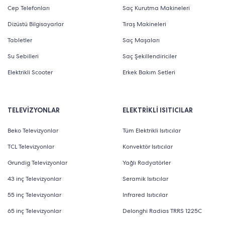
Cep Telefonları
Saç Kurutma Makineleri
Dizüstü Bilgisayarlar
Tıraş Makineleri
Tabletler
Saç Maşaları
Su Sebilleri
Saç Şekillendiriciler
Elektrikli Scooter
Erkek Bakım Setleri
TELEVİZYONLAR
ELEKTRİKLİ ISITICILAR
Beko Televizyonlar
Tüm Elektrikli Isıtıcılar
TCL Televizyonlar
Konvektör Isıtıcılar
Grundig Televizyonlar
Yağlı Radyatörler
43 inç Televizyonlar
Seramik Isıtıcılar
55 inç Televizyonlar
Infrared Isıtıcılar
65 inç Televizyonlar
Delonghi Radias TRRS 1225C