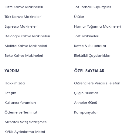
Filtre Kahve Makineleri
Toz Torbalı Süpürgeler
Türk Kahve Makineleri
Ütüler
Espresso Makineleri
Hamur Yoğurma Makineleri
Delonghi Kahve Makineleri
Tost Makineleri
Melitta Kahve Makineleri
Kettle & Su Isıtıcılar
Beko Kahve Makineleri
Elektrikli Çaydanlıklar
YARDIM
ÖZEL SAYFALAR
Hakkımızda
Öğrencilere Vergisiz Telefon
İletişim
Çılgın Fırsatlar
Kullanıcı Yorumları
Anneler Günü
Ödeme ve Teslimat
Kampanyalar
Mesafeli Satış Sözleşmesi
KVKK Aydınlatma Metni