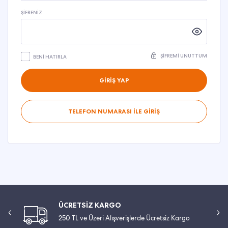
ŞIFRENIZ
ŞIFREMI UNUTTUM
BENI HATIRLA
GİRİŞ YAP
TELEFON NUMARASI İLE GİRİŞ
ÜCRETSİZ KARGO
250 TL ve Üzeri Alışverişlerde Ücretsiz Kargo