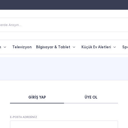
Fiyatına Taksit İmkanı
250 TL Üzeri Alışverişlerde Kargo Bedava
erde Arayın...
n
Televizyon
Bilgisayar & Tablet
Küçük Ev Aletleri
Sp
GIRIŞ YAP
ÜYE OL
E-POSTA ADRESINIZ