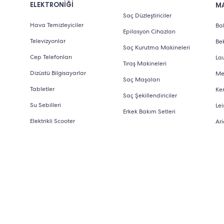
ELEKTRONİĞİ
M
Saç Düzleştiriciler
Hava Temizleyiciler
Bab
Epilasyon Cihazları
Televizyonlar
Be
Saç Kurutma Makineleri
Cep Telefonları
La
Tıraş Makineleri
Dizüstü Bilgisayarlar
Me
Saç Maşaları
Tabletler
Ke
Saç Şekillendiriciler
Su Sebilleri
Lei
Erkek Bakım Setleri
Elektrikli Scooter
Ari