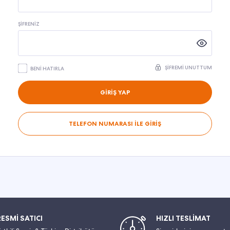
ŞIFRENIZ
ŞIFREMI UNUTTUM
BENI HATIRLA
GİRİŞ YAP
TELEFON NUMARASI İLE GİRİŞ
RESMİ SATICI
HIZLI TESLİMAT