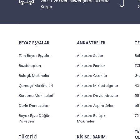
250 TL ve Üzeri Alışverişlerde Ücretsiz
Y
Kargo
G
BEYAZ EŞYALAR
ANKASTRELER
TE
Tüm Beyaz Eşyalar
Ankastre Setler
Bek
Buzdolapları
Ankastre Fırınlar
TCL
Bulaşık Makineleri
Ankastre Ocaklar
Gru
Çamaşır Makineleri
Ankastre Mikrodalgalar
43 
Kurutma Makineleri
Ankastre Davlumbazlar
55 
Derin Donrucular
Ankastre Aspiratörler
65 
Beyaz Eşya Düğün
Ankastre Bulaşık
75 
Paketleri
Makineleri
YE
TÜKETİCİ
KİŞİSEL BAKIM
O