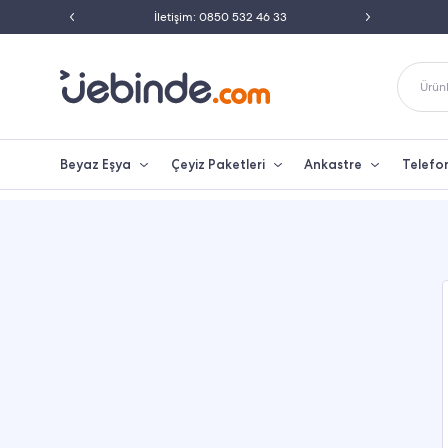
ili Satıcısı
İletişim: 0850 532 46 33
Peşin 
Ürünl
Beyaz Eşya
Çeyiz Paketleri
Ankastre
Telefo