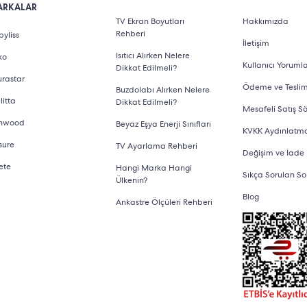
ARKALAR
TV Ekran Boyutları
Hakkımızda
Rehberi
yliss
İletişim
Isıtıcı Alırken Nelere
ko
Kullanıcı Yorumla
Dikkat Edilmeli?
urastar
Ödeme ve Tesli
Buzdolabı Alırken Nelere
litta
Dikkat Edilmeli?
Mesafeli Satış S
nwood
Beyaz Eşya Enerji Sınıfları
KVKK Aydınlatm
sure
TV Ayarlama Rehberi
Değişim ve İade
ete
Hangi Marka Hangi
Sıkça Sorulan So
Ülkenin?
Blog
Ankastre Ölçüleri Rehberi