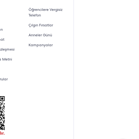
Öğrencilere Vergisiz
Telefon
Çılgın Fırsatlar
rı
Anneler Günü
mat
Kampanyalar
özleşmesi
a Metni
rular