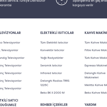
etkili Servis & Türkiye Distribütör
Siparişleriniz en geç ert
arantisi
kargoya verilir
LEVİZYONLAR
ELEKTRİKLİ ISITICILAR
KAHVE MAKİNE
o Televizyonlar
Tüm Elektrikli Isıtıcılar
Tüm Kahve Makin
 Televizyonlar
Konvektör Isıtıcılar
Filtre Kahve Maki
ndig Televizyonlar
Yağlı Radyatörler
Türk Kahve Makin
inç Televizyonlar
Seramik Isıtıcılar
Espresso Makinel
inç Televizyonlar
Infrared Isıtıcılar
Delonghi Kahve
Makineleri
inç Televizyonlar
Delonghi Radias TRRS
1225C
Melitta Kahve Ma
inç Televizyonlar
Beko BK II 2000 M
Beko Kahve Maki
TKİLİ SATICI
REHBER İÇERİKLER
YARDIM
LDUĞUMUZ