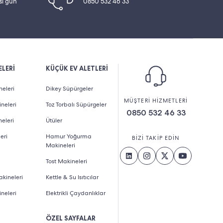
esi gün
0850 532 46 33
LERİ
KÜÇÜK EV ALETLERİ
eleri
Dikey Süpürgeler
MÜŞTERİ HİZMETLERİ
neleri
Toz Torbalı Süpürgeler
0850 532 46 33
eleri
Ütüler
eri
Hamur Yoğurma
BİZİ TAKİP EDİN
Makineleri
Tost Makineleri
kineleri
Kettle & Su Isıtıcılar
neleri
Elektrikli Çaydanlıklar
ÖZEL SAYFALAR