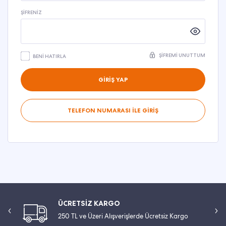
ŞIFRENIZ
ŞIFREMI UNUTTUM
BENI HATIRLA
GİRİŞ YAP
TELEFON NUMARASI İLE GİRİŞ
ÜCRETSİZ KARGO
250 TL ve Üzeri Alışverişlerde Ücretsiz Kargo