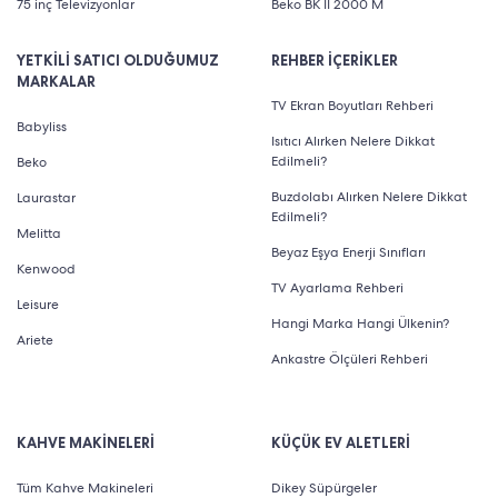
75 inç Televizyonlar
Beko BK II 2000 M
YETKİLİ SATICI OLDUĞUMUZ
REHBER İÇERİKLER
MARKALAR
TV Ekran Boyutları Rehberi
Babyliss
Isıtıcı Alırken Nelere Dikkat
Edilmeli?
Beko
Buzdolabı Alırken Nelere Dikkat
Laurastar
Edilmeli?
Melitta
Beyaz Eşya Enerji Sınıfları
Kenwood
TV Ayarlama Rehberi
Leisure
Hangi Marka Hangi Ülkenin?
Ariete
Ankastre Ölçüleri Rehberi
KAHVE MAKİNELERİ
KÜÇÜK EV ALETLERİ
Tüm Kahve Makineleri
Dikey Süpürgeler