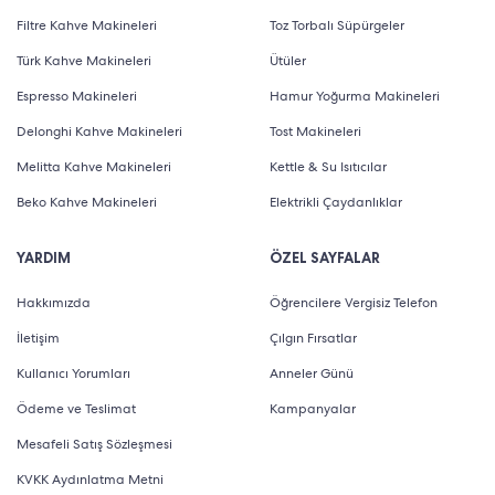
Filtre Kahve Makineleri
Toz Torbalı Süpürgeler
Türk Kahve Makineleri
Ütüler
Espresso Makineleri
Hamur Yoğurma Makineleri
Delonghi Kahve Makineleri
Tost Makineleri
Melitta Kahve Makineleri
Kettle & Su Isıtıcılar
Beko Kahve Makineleri
Elektrikli Çaydanlıklar
YARDIM
ÖZEL SAYFALAR
Hakkımızda
Öğrencilere Vergisiz Telefon
İletişim
Çılgın Fırsatlar
Kullanıcı Yorumları
Anneler Günü
Ödeme ve Teslimat
Kampanyalar
Mesafeli Satış Sözleşmesi
KVKK Aydınlatma Metni