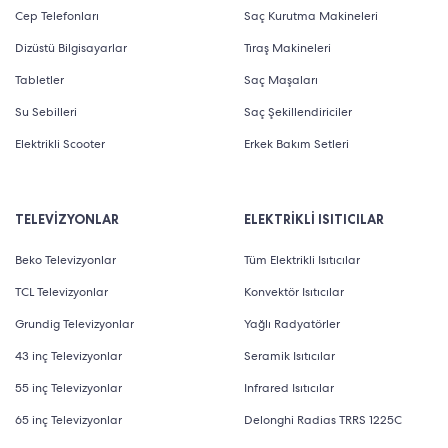
Cep Telefonları
Saç Kurutma Makineleri
Dizüstü Bilgisayarlar
Tıraş Makineleri
Tabletler
Saç Maşaları
Su Sebilleri
Saç Şekillendiriciler
Elektrikli Scooter
Erkek Bakım Setleri
TELEVİZYONLAR
ELEKTRİKLİ ISITICILAR
Beko Televizyonlar
Tüm Elektrikli Isıtıcılar
TCL Televizyonlar
Konvektör Isıtıcılar
Grundig Televizyonlar
Yağlı Radyatörler
43 inç Televizyonlar
Seramik Isıtıcılar
55 inç Televizyonlar
Infrared Isıtıcılar
65 inç Televizyonlar
Delonghi Radias TRRS 1225C