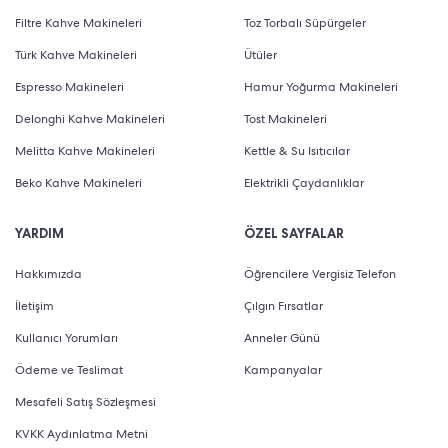
Filtre Kahve Makineleri
Toz Torbalı Süpürgeler
Türk Kahve Makineleri
Ütüler
Espresso Makineleri
Hamur Yoğurma Makineleri
Delonghi Kahve Makineleri
Tost Makineleri
Melitta Kahve Makineleri
Kettle & Su Isıtıcılar
Beko Kahve Makineleri
Elektrikli Çaydanlıklar
YARDIM
ÖZEL SAYFALAR
Hakkımızda
Öğrencilere Vergisiz Telefon
İletişim
Çılgın Fırsatlar
Kullanıcı Yorumları
Anneler Günü
Ödeme ve Teslimat
Kampanyalar
Mesafeli Satış Sözleşmesi
KVKK Aydınlatma Metni