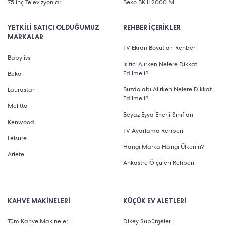
75 inç Televizyonlar
Beko BK II 2000 M
YETKİLİ SATICI OLDUĞUMUZ
REHBER İÇERİKLER
MARKALAR
TV Ekran Boyutları Rehberi
Babyliss
Isıtıcı Alırken Nelere Dikkat
Edilmeli?
Beko
Buzdolabı Alırken Nelere Dikkat
Laurastar
Edilmeli?
Melitta
Beyaz Eşya Enerji Sınıfları
Kenwood
TV Ayarlama Rehberi
Leisure
Hangi Marka Hangi Ülkenin?
Ariete
Ankastre Ölçüleri Rehberi
KAHVE MAKİNELERİ
KÜÇÜK EV ALETLERİ
Tüm Kahve Makineleri
Dikey Süpürgeler