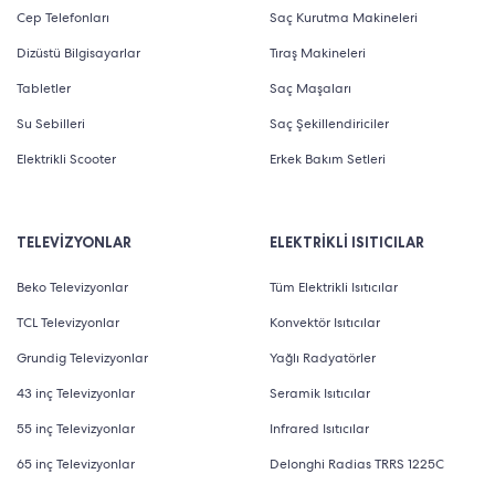
Cep Telefonları
Saç Kurutma Makineleri
Dizüstü Bilgisayarlar
Tıraş Makineleri
Tabletler
Saç Maşaları
Su Sebilleri
Saç Şekillendiriciler
Elektrikli Scooter
Erkek Bakım Setleri
TELEVİZYONLAR
ELEKTRİKLİ ISITICILAR
Beko Televizyonlar
Tüm Elektrikli Isıtıcılar
TCL Televizyonlar
Konvektör Isıtıcılar
Grundig Televizyonlar
Yağlı Radyatörler
43 inç Televizyonlar
Seramik Isıtıcılar
55 inç Televizyonlar
Infrared Isıtıcılar
65 inç Televizyonlar
Delonghi Radias TRRS 1225C