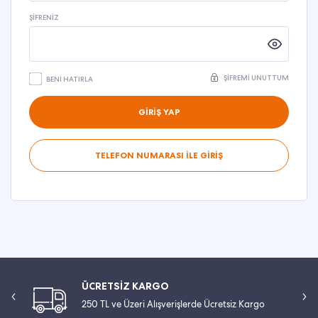
ŞIFRENIZ
ŞIFREMI UNUTTUM
BENI HATIRLA
GİRİŞ YAP
TELEFON NUMARASI İLE GİRİŞ
ÜCRETSİZ KARGO
250 TL ve Üzeri Alışverişlerde Ücretsiz Kargo