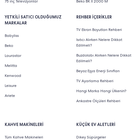
75 inç Televizyonlar
Beko BK II 2000 M
YETKİLİ SATICI OLDUĞUMUZ
REHBER İÇERİKLER
MARKALAR
TV Ekran Boyutları Rehberi
Babyliss
Isıtıcı Alırken Nelere Dikkat
Edilmeli?
Beko
Buzdolabı Alırken Nelere Dikkat
Laurastar
Edilmeli?
Melitta
Beyaz Eşya Enerji Sınıfları
Kenwood
TV Ayarlama Rehberi
Leisure
Hangi Marka Hangi Ülkenin?
Ariete
Ankastre Ölçüleri Rehberi
KAHVE MAKİNELERİ
KÜÇÜK EV ALETLERİ
Tüm Kahve Makineleri
Dikey Süpürgeler