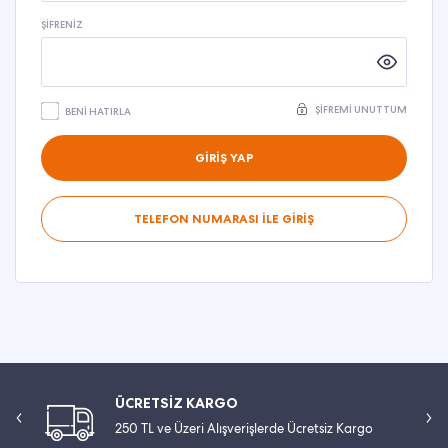
ŞIFRENIZ
ŞIFREMI UNUTTUM
BENI HATIRLA
GİRİŞ YAP
TELEFON NUMARASI İLE GİRİŞ
ÜCRETSİZ KARGO
250 TL ve Üzeri Alışverişlerde Ücretsiz Kargo