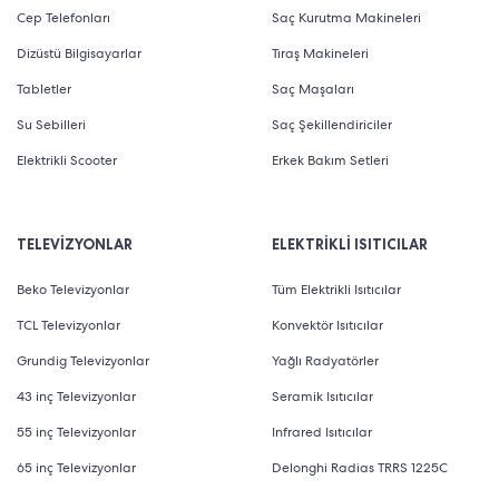
Cep Telefonları
Saç Kurutma Makineleri
Dizüstü Bilgisayarlar
Tıraş Makineleri
Tabletler
Saç Maşaları
Su Sebilleri
Saç Şekillendiriciler
Elektrikli Scooter
Erkek Bakım Setleri
TELEVİZYONLAR
ELEKTRİKLİ ISITICILAR
Beko Televizyonlar
Tüm Elektrikli Isıtıcılar
TCL Televizyonlar
Konvektör Isıtıcılar
Grundig Televizyonlar
Yağlı Radyatörler
43 inç Televizyonlar
Seramik Isıtıcılar
55 inç Televizyonlar
Infrared Isıtıcılar
65 inç Televizyonlar
Delonghi Radias TRRS 1225C