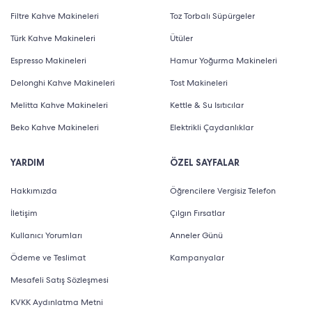
Filtre Kahve Makineleri
Toz Torbalı Süpürgeler
Türk Kahve Makineleri
Ütüler
Espresso Makineleri
Hamur Yoğurma Makineleri
Delonghi Kahve Makineleri
Tost Makineleri
Melitta Kahve Makineleri
Kettle & Su Isıtıcılar
Beko Kahve Makineleri
Elektrikli Çaydanlıklar
YARDIM
ÖZEL SAYFALAR
Hakkımızda
Öğrencilere Vergisiz Telefon
İletişim
Çılgın Fırsatlar
Kullanıcı Yorumları
Anneler Günü
Ödeme ve Teslimat
Kampanyalar
Mesafeli Satış Sözleşmesi
KVKK Aydınlatma Metni