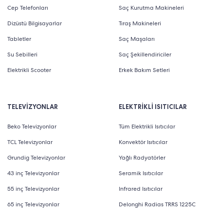
Cep Telefonları
Saç Kurutma Makineleri
Dizüstü Bilgisayarlar
Tıraş Makineleri
Tabletler
Saç Maşaları
Su Sebilleri
Saç Şekillendiriciler
Elektrikli Scooter
Erkek Bakım Setleri
TELEVİZYONLAR
ELEKTRİKLİ ISITICILAR
Beko Televizyonlar
Tüm Elektrikli Isıtıcılar
TCL Televizyonlar
Konvektör Isıtıcılar
Grundig Televizyonlar
Yağlı Radyatörler
43 inç Televizyonlar
Seramik Isıtıcılar
55 inç Televizyonlar
Infrared Isıtıcılar
65 inç Televizyonlar
Delonghi Radias TRRS 1225C