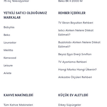
75 inç Televizyonlar
Beko BK II 2000 M
YETKİLİ SATICI OLDUĞUMUZ
REHBER İÇERİKLER
MARKALAR
TV Ekran Boyutları Rehberi
Babyliss
Isıtıcı Alırken Nelere Dikkat
Edilmeli?
Beko
Buzdolabı Alırken Nelere Dikkat
Laurastar
Edilmeli?
Melitta
Beyaz Eşya Enerji Sınıfları
Kenwood
TV Ayarlama Rehberi
Leisure
Hangi Marka Hangi Ülkenin?
Ariete
Ankastre Ölçüleri Rehberi
KAHVE MAKİNELERİ
KÜÇÜK EV ALETLERİ
Tüm Kahve Makineleri
Dikey Süpürgeler