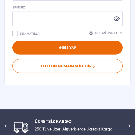
ŞIFRENIZ
ŞIFREMI UNUTTUM
BENI HATIRLA
GİRİŞ YAP
TELEFON NUMARASI İLE GİRİŞ
ÜCRETSİZ KARGO
250 TL ve Üzeri Alışverişlerde Ücretsiz Kargo