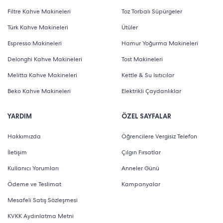
Filtre Kahve Makineleri
Toz Torbalı Süpürgeler
Türk Kahve Makineleri
Ütüler
Espresso Makineleri
Hamur Yoğurma Makineleri
Delonghi Kahve Makineleri
Tost Makineleri
Melitta Kahve Makineleri
Kettle & Su Isıtıcılar
Beko Kahve Makineleri
Elektrikli Çaydanlıklar
YARDIM
ÖZEL SAYFALAR
Hakkımızda
Öğrencilere Vergisiz Telefon
İletişim
Çılgın Fırsatlar
Kullanıcı Yorumları
Anneler Günü
Ödeme ve Teslimat
Kampanyalar
Mesafeli Satış Sözleşmesi
KVKK Aydınlatma Metni