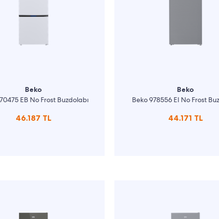
Beko
Beko
70475 EB No Frost Buzdolabı
Beko 978556 EI No Frost Bu
46.187 TL
44.171 TL