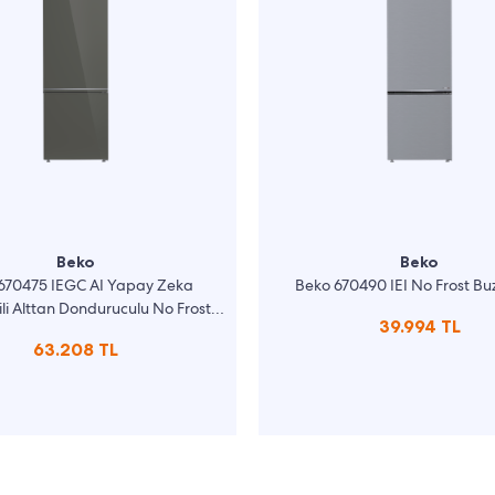
Beko
Beko
670475 IEGC AI Yapay Zeka
Beko 670490 IEI No Frost Bu
ili Alttan Donduruculu No Frost
39.994 TL
Buzdolabı
63.208 TL