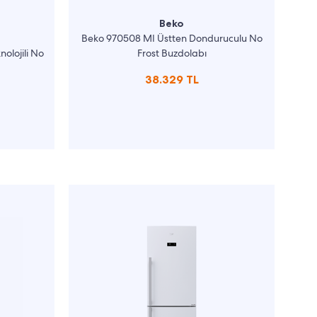
Beko
Beko 970508 MI Üstten Donduruculu No
olojili No
Frost Buzdolabı
38.329 TL