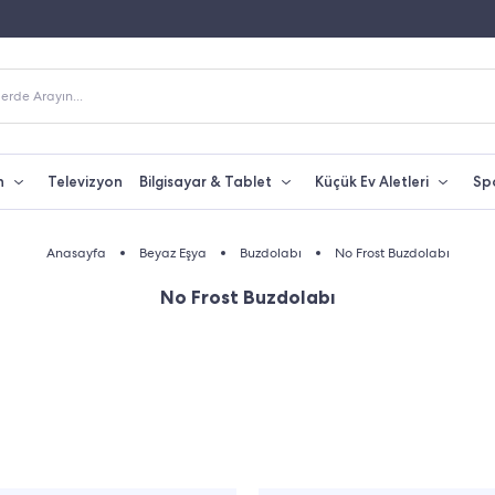
Fiyatına Taksit İmkanı
250 TL Üzeri Alışverişlerde Kargo Bedava
erde Arayın...
n
Televizyon
Bilgisayar & Tablet
Küçük Ev Aletleri
Sp
Anasayfa
Beyaz Eşya
Buzdolabı
No Frost Buzdolabı
No Frost Buzdolabı