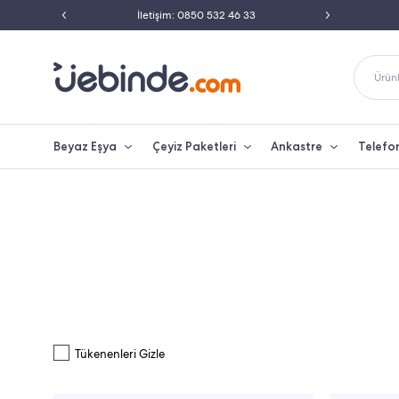
ili Satıcısı
İletişim: 0850 532 46 33
Peşin 
Ürünl
Beyaz Eşya
Çeyiz Paketleri
Ankastre
Telefo
Tükenenleri Gizle