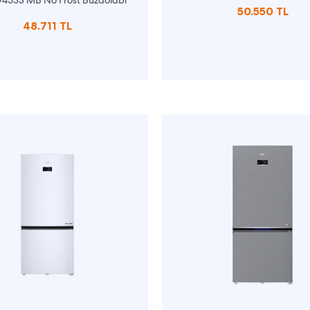
74533 MB No Frost Buzdolabı
50.550 TL
48.711 TL