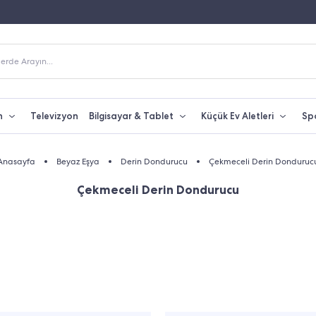
Fiyatına Taksit İmkanı
250 TL Üzeri Alışverişlerde Kargo Bedava
erde Arayın...
n
Televizyon
Bilgisayar & Tablet
Küçük Ev Aletleri
Sp
Anasayfa
Beyaz Eşya
Derin Dondurucu
Çekmeceli Derin Donduruc
Çekmeceli Derin Dondurucu