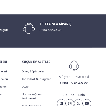
TELEFONLA SİPARİŞ
esi gün
0850 532 46 33
LERİ
KÜÇÜK EV ALETLERİ
eleri
Dikey Süpürgeler
MÜŞTERİ HİZMETLERİ
neleri
Toz Torbalı Süpürgeler
0850 532 46 33
eleri
Ütüler
eri
Hamur Yoğurma
BİZİ TAKİP EDİN
Makineleri