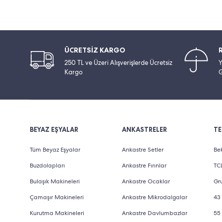
ÜCRETSİZ KARGO
250 TL ve Üzeri Alışverişlerde Ücretsiz
Y
Kargo
G
BEYAZ EŞYALAR
ANKASTRELER
TE
Tüm Beyaz Eşyalar
Ankastre Setler
Bek
Buzdolapları
Ankastre Fırınlar
TCL
Bulaşık Makineleri
Ankastre Ocaklar
Gru
Çamaşır Makineleri
Ankastre Mikrodalgalar
43 
Kurutma Makineleri
Ankastre Davlumbazlar
55 