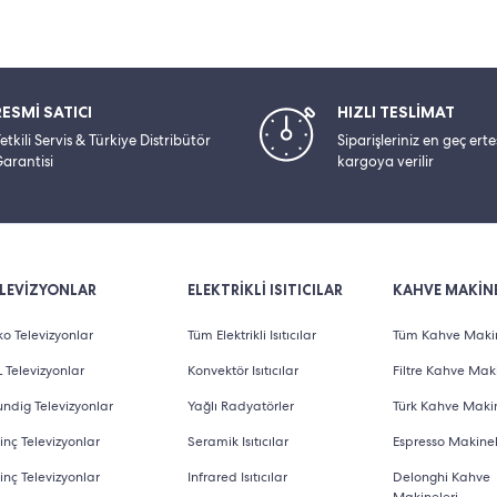
RESMİ SATICI
HIZLI TESLİMAT
etkili Servis & Türkiye Distribütör
Siparişleriniz en geç ert
arantisi
kargoya verilir
LEVİZYONLAR
ELEKTRİKLİ ISITICILAR
KAHVE MAKİNE
o Televizyonlar
Tüm Elektrikli Isıtıcılar
Tüm Kahve Makin
 Televizyonlar
Konvektör Isıtıcılar
Filtre Kahve Maki
ndig Televizyonlar
Yağlı Radyatörler
Türk Kahve Makin
inç Televizyonlar
Seramik Isıtıcılar
Espresso Makinel
inç Televizyonlar
Infrared Isıtıcılar
Delonghi Kahve