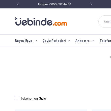
ili Satıcısı
İletişim: 0850 532 46 33
Peşin 
Ürünl
Beyaz Eşya
Çeyiz Paketleri
Ankastre
Telefo
Tükenenleri Gizle