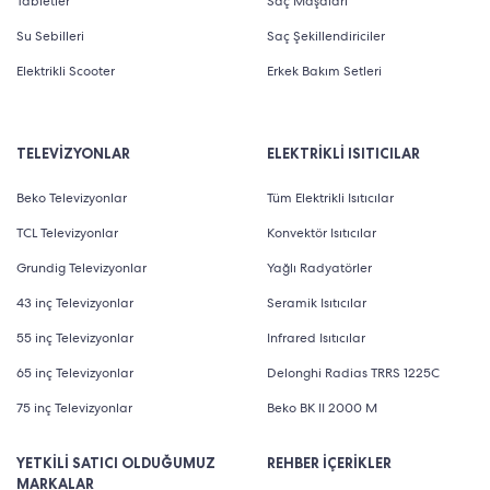
Tabletler
Saç Maşaları
Su Sebilleri
Saç Şekillendiriciler
Elektrikli Scooter
Erkek Bakım Setleri
TELEVİZYONLAR
ELEKTRİKLİ ISITICILAR
Beko Televizyonlar
Tüm Elektrikli Isıtıcılar
TCL Televizyonlar
Konvektör Isıtıcılar
Grundig Televizyonlar
Yağlı Radyatörler
43 inç Televizyonlar
Seramik Isıtıcılar
55 inç Televizyonlar
Infrared Isıtıcılar
65 inç Televizyonlar
Delonghi Radias TRRS 1225C
75 inç Televizyonlar
Beko BK II 2000 M
YETKİLİ SATICI OLDUĞUMUZ
REHBER İÇERİKLER
MARKALAR