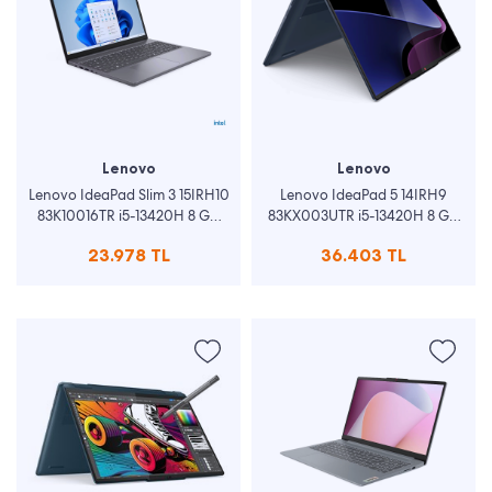
Lenovo
Lenovo
Lenovo IdeaPad Slim 3 15IRH10
Lenovo IdeaPad 5 14IRH9
83K10016TR i5-13420H 8 GB
83KX003UTR i5-13420H 8 GB
512 GB SSD UHD Graphics 15.3"
512 GB SSD UHD Graphics 14"
23.978 TL
36.403 TL
W11H WUXGA Notebook
WUXGA Notebook