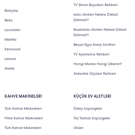
TV Ekran Boyutları Rehberi
Babyliss
Isıtıcı Alırken Nelere Dikkat
Edilmeli?
Beko
Buzdolabı Alırken Nelere Dikkat
Laurastar
Edilmeli?
Melitta
Beyaz Eşya Enerji Sınıfları
Kenwood
TV Ayarlama Rehberi
Leisure
Hangi Marka Hangi Ülkenin?
Ariete
Ankastre Ölçüleri Rehberi
KAHVE MAKİNELERİ
KÜÇÜK EV ALETLERİ
Tüm Kahve Makineleri
Dikey Süpürgeler
Filtre Kahve Makineleri
Toz Torbalı Süpürgeler
Türk Kahve Makineleri
Ütüler