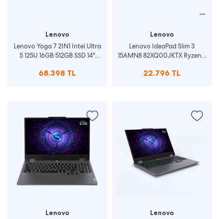
Lenovo
Lenovo
Lenovo Yoga 7 2IN1 Intel Ultra
Lenovo IdeaPad Slim 3
5 125U 16GB 512GB SSD 14"
15AMN8 82XQ00JKTX Ryzen 5
WUXGA W11 Laptop
7520U 8 GB 512 GB SSD
68.398 TL
22.796 TL
83DJ0016TR
Radeon 610M 15.6" Full HD
Notebook
Lenovo
Lenovo