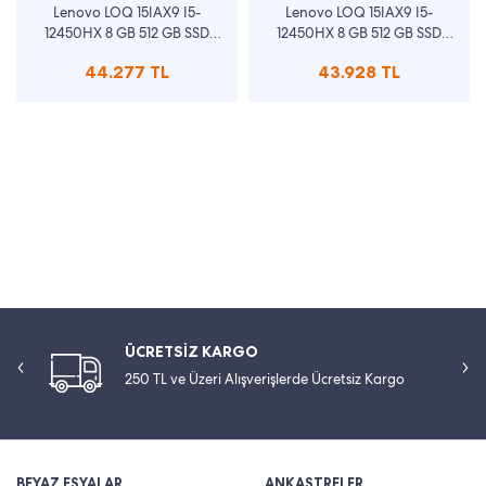
Lenovo LOQ 15IAX9 I5-
Lenovo LOQ 15IAX9 I5-
12450HX 8 GB 512 GB SSD
12450HX 8 GB 512 GB SSD
RTX3050 W11 15.6 Gaming
RTX3050 W11 15.6 Gaming
44.277 TL
43.928 TL
Laptop 83GS007YTR
Laptop 83GS00KPTR
ÜCRETSİZ KARGO
250 TL ve Üzeri Alışverişlerde Ücretsiz Kargo
BEYAZ EŞYALAR
ANKASTRELER