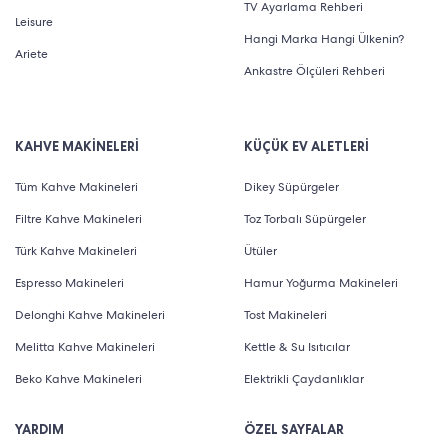
TV Ayarlama Rehberi
Leisure
Hangi Marka Hangi Ülkenin?
Ariete
Ankastre Ölçüleri Rehberi
KAHVE MAKİNELERİ
KÜÇÜK EV ALETLERİ
Tüm Kahve Makineleri
Dikey Süpürgeler
Filtre Kahve Makineleri
Toz Torbalı Süpürgeler
Türk Kahve Makineleri
Ütüler
Espresso Makineleri
Hamur Yoğurma Makineleri
Delonghi Kahve Makineleri
Tost Makineleri
Melitta Kahve Makineleri
Kettle & Su Isıtıcılar
Beko Kahve Makineleri
Elektrikli Çaydanlıklar
YARDIM
ÖZEL SAYFALAR