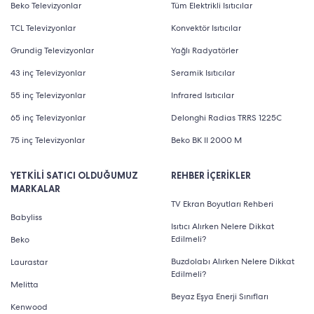
Beko Televizyonlar
Tüm Elektrikli Isıtıcılar
TCL Televizyonlar
Konvektör Isıtıcılar
Grundig Televizyonlar
Yağlı Radyatörler
43 inç Televizyonlar
Seramik Isıtıcılar
55 inç Televizyonlar
Infrared Isıtıcılar
65 inç Televizyonlar
Delonghi Radias TRRS 1225C
75 inç Televizyonlar
Beko BK II 2000 M
YETKİLİ SATICI OLDUĞUMUZ
REHBER İÇERİKLER
MARKALAR
TV Ekran Boyutları Rehberi
Babyliss
Isıtıcı Alırken Nelere Dikkat
Edilmeli?
Beko
Buzdolabı Alırken Nelere Dikkat
Laurastar
Edilmeli?
Melitta
Beyaz Eşya Enerji Sınıfları
Kenwood