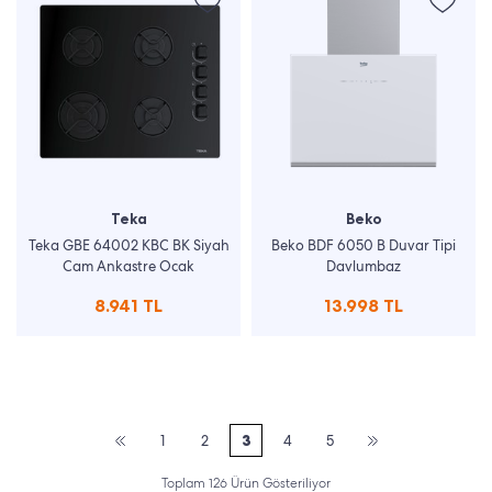
Teka
Beko
Teka GBE 64002 KBC BK Siyah
Beko BDF 6050 B Duvar Tipi
Cam Ankastre Ocak
Davlumbaz
8.941 TL
13.998 TL
1
2
3
4
5
Toplam 126 Ürün Gösteriliyor