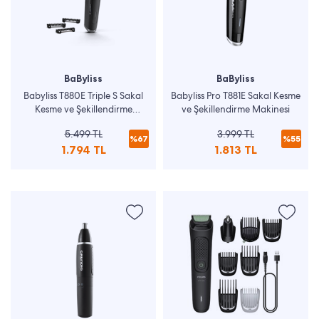
BaByliss
BaByliss
Babyliss T880E Triple S Sakal
Babyliss Pro T881E Sakal Kesme
Kesme ve Şekillendirme
ve Şekillendirme Makinesi
Makinesi
5.499 TL
3.999 TL
%67
%55
1.794 TL
1.813 TL