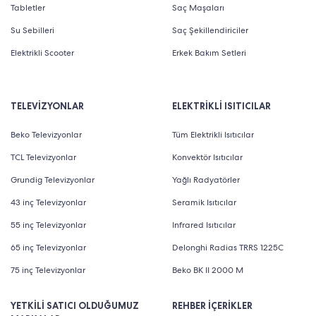
Kendiliğinden bilenen bıçaklar çift kesim teknolojisi ile
Tabletler
Saç Maşaları
hassas ve hızlı bir tıraş deneyimi sağlar.
Su Sebilleri
Saç Şekillendiriciler
Elektrikli Scooter
Erkek Bakım Setleri
Ufak ve hafif gövde yapısıyla öne çıkan Philips erkek
bakım setleri kauçuk yüzey kaplaması sayesinde ıslak
TELEVİZYONLAR
ELEKTRİKLİ ISITICILAR
kullanımda elden kaymaz. Makine gövdesi üzerinden
hız ayarı ve başlık yükseklik seviyesi isteğe göre
Beko Televizyonlar
Tüm Elektrikli Isıtıcılar
ayarlanabilir. Burun ve kulak kılı düzeltici gibi ek
TCL Televizyonlar
Konvektör Isıtıcılar
başlıklar da cihazın fonksiyonelliğini artırır.
Grundig Televizyonlar
Yağlı Radyatörler
43 inç Televizyonlar
Seramik Isıtıcılar
İki saate kadar kablosuz kullanım olanağı sunan yeni
55 inç Televizyonlar
Infrared Isıtıcılar
nesil Philips erkek kişisel bakım seti modelleri su
65 inç Televizyonlar
Delonghi Radias TRRS 1225C
geçirmez yapısı ile duşta güvenle kullanılabilir. Pil
75 inç Televizyonlar
Beko BK II 2000 M
simgesi sayesinde batarya durumu cihaz üzerinden
kolayca takip edilebilir. Dahili bataryalı kişisel bakım
YETKİLİ SATICI OLDUĞUMUZ
REHBER İÇERİKLER