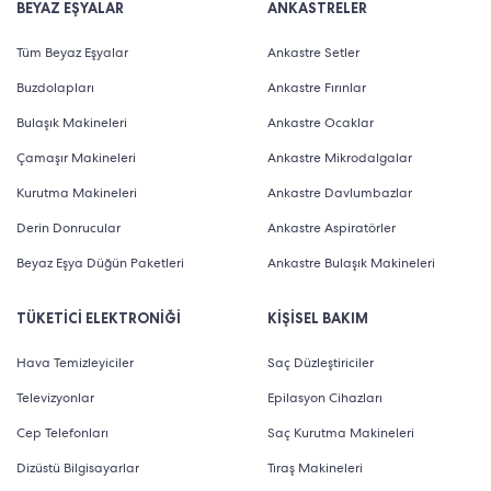
BEYAZ EŞYALAR
ANKASTRELER
seçeneklerine sahiptir. Saç düzeltici, sakal düzeltici,
burun ve kulak kılı düzeltici ve hassas düzeltici gibi
Tüm Beyaz Eşyalar
Ankastre Setler
başlıklar ile gelen erkek bakım setleri takım olarak
Buzdolapları
Ankastre Fırınlar
temin edilebileceği gibi tekli düzelticiler şeklinde de
Bulaşık Makineleri
Ankastre Ocaklar
satın alınabilir. Philips ve BaByliss hem ürün yelpazesi
Çamaşır Makineleri
Ankastre Mikrodalgalar
hem de kalitesi ile öne çıkan erkek bakım seti markaları
Kurutma Makineleri
Ankastre Davlumbazlar
arasında yer alır.
Derin Donrucular
Ankastre Aspiratörler
Beyaz Eşya Düğün Paketleri
Ankastre Bulaşık Makineleri
Philips Erkek Bakım Seti
TÜKETİCİ ELEKTRONİĞİ
KİŞİSEL BAKIM
Philips erkek bakım seti 3000, 5000 ve 7000 serisi gibi
farklı jenerasyonlara sahiptir. Her modelin kendine
Hava Temizleyiciler
Saç Düzleştiriciler
özgü kullanım detayları ve başlık stilleri bulunur. Saç,
Televizyonlar
Epilasyon Cihazları
sakal ve vücut için geliştirilen şekillendirme başlıkları
Cep Telefonları
Saç Kurutma Makineleri
makine üzerine kolayca takılıp çıkarılabilir.
Dizüstü Bilgisayarlar
Tıraş Makineleri