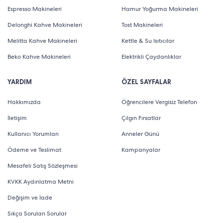
uzunlukta kısaltabilmenizi sağlar. Sinekkaydı tıraş için
Espresso Makineleri
Hamur Yoğurma Makineleri
kullanılabilen folyo tıraş başlığı da bıçakların cilde
Delonghi Kahve Makineleri
Tost Makineleri
direk temasını önler.
Melitta Kahve Makineleri
Kettle & Su Isıtıcılar
Beko Kahve Makineleri
Elektrikli Çaydanlıklar
Saç ve sakal kesme için ideal olan 1-14 mm ölçekli
başlıklar istenen uzunluğa uygun olarak ayarlanabilir.
YARDIM
ÖZEL SAYFALAR
Hassas şekillendirici başlık aksesuarı ise koltuk altı ve
Hakkımızda
Öğrencilere Vergisiz Telefon
kasık çevresi gibi hassas alanları güvenle tıraş eder. Ek
İletişim
Çılgın Fırsatlar
koruma başlığı da vücut tüylerini ve kıllarını kısaltırken
Kullanıcı Yorumları
Anneler Günü
daha rahat hareket edebilmenizi sağlayarak tıraşı
Ödeme ve Teslimat
Kampanyalar
hızlandırır.
Mesafeli Satış Sözleşmesi
KVKK Aydınlatma Metni
Erkek Bakım Setinde Neler Var?
Değişim ve İade
Erkek bakım seti içinde işlevsel kullanım için tasarlanan
Sıkça Sorulan Sorular
çok sayıda aksesuar yer alır. Yakın tıraş için geliştirilen 1