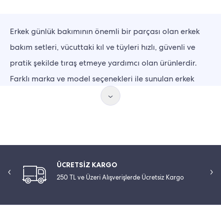
Erkek günlük bakımının önemli bir parçası olan erkek
bakım setleri, vücuttaki kıl ve tüyleri hızlı, güvenli ve
pratik şekilde tıraş etmeye yardımcı olan ürünlerdir.
Farklı marka ve model seçenekleri ile sunulan erkek
bakım setleri bir erkeğin cildine ve sakalına bakmak için
ihtiyaç duyduğu her şeyi içerir. Çok yönlü kullanım
özellikleri ile bilinen erkek bakım kitlerinin kullanım
alanı, tasarımı, boyutları ve aksesuarları ise birbirinden
farklı olabilir.
ÜCRETSİZ KARGO
250 TL ve Üzeri Alışverişlerde Ücretsiz Kargo
Erkek Bakım Seti Çeşitleri
Erkek bakım setleri de
saç kesme
makinesi
modellerindeki gibi geniş başlık