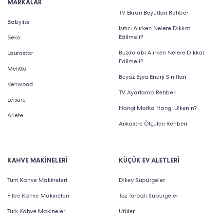
MARKALAR
setlerinden farklı olarak kalem pil ile çalışan ürünler de
TV Ekran Boyutları Rehberi
mevcuttur.
Babyliss
Isıtıcı Alırken Nelere Dikkat
Edilmeli?
Beko
BaByliss Erkek Bakım Seti
Buzdolabı Alırken Nelere Dikkat
Laurastar
Edilmeli?
Güçlü tıraş makineleri ile bilinen BaByliss, en iyi erkek
Melitta
Beyaz Eşya Enerji Sınıfları
bakım seti için de komple paket seçenekleri sunar. Bu
Kenwood
TV Ayarlama Rehberi
sayede hem yüz hem de vücut için gerekli tüm
Leisure
Hangi Marka Hangi Ülkenin?
başlıklara tek bir paket içinde ulaşabilmek mümkün
Ariete
Ankastre Ölçüleri Rehberi
olur. Su geçirmez formda tasarlanan tıraş makineleri
duş alırken rahatlıkla kullanılabilir.
KAHVE MAKİNELERİ
KÜÇÜK EV ALETLERİ
Kullanışlı ve pratik başlık seçenekleri ile gelen BaByliss
erkek bakım seti modelleri Japon çelik kesme bıçakları
Tüm Kahve Makineleri
Dikey Süpürgeler
sayesinde hızlı ve sorunsuz tıraş deneyimi vadeder.
Filtre Kahve Makineleri
Toz Torbalı Süpürgeler
Ayarlanabilir taraklı başlıklar saç ve sakalları istenen
Türk Kahve Makineleri
Ütüler