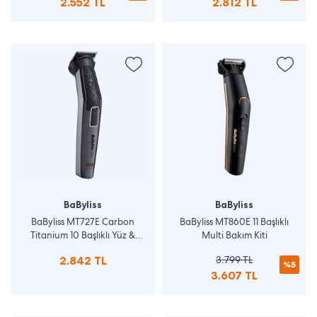
2.552 TL
2.812 TL
BaByliss
BaByliss
BaByliss MT727E Carbon
BaByliss MT860E 11 Başlıklı
Titanium 10 Başlıklı Yüz &
Multi Bakım Kiti
Vücut Bakim Kiti
2.842 TL
3.799 TL
%5
3.607 TL