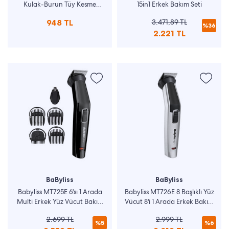
Kulak-Burun Tüy Kesme
15in1 Erkek Bakım Seti
Makinesi
948 TL
3.471,89 TL
%36
2.221 TL
BaByliss
BaByliss
Babyliss MT725E 6'sı 1 Arada
Babyliss MT726E 8 Başlıklı Yüz
Multi Erkek Yüz Vücut Bakım
Vücut 8'i 1 Arada Erkek Bakım
Seti
Seti
2.699 TL
2.999 TL
%5
%6