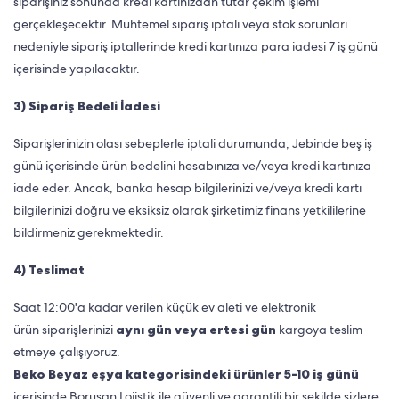
siparişiniz sonunda kredi kartınızdan tutar çekim işlemi
gerçekleşecektir. Muhtemel sipariş iptali veya stok sorunları
nedeniyle sipariş iptallerinde kredi kartınıza para iadesi 7 iş günü
içerisinde yapılacaktır.
3) Sipariş Bedeli İadesi
Siparişlerinizin olası sebeplerle iptali durumunda; Jebinde beş iş
günü içerisinde ürün bedelini hesabınıza ve/veya kredi kartınıza
iade eder. Ancak, banka hesap bilgilerinizi ve/veya kredi kartı
bilgilerinizi doğru ve eksiksiz olarak şirketimiz finans yetkililerine
bildirmeniz gerekmektedir.
4) Teslimat
Saat 12:00'a kadar verilen küçük ev aleti ve elektronik
ürün siparişlerinizi
aynı gün veya ertesi gün
kargoya teslim
etmeye çalışıyoruz.
Beko Beyaz eşya kategorisindeki ürünler
5-10 iş günü
içerisinde Borusan Lojistik ile güvenli ve garantili bir şekilde sizlere