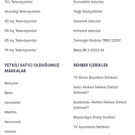
TCL Televizyonlar
Konvektör Isıtıcılar
Grundig Televizyonlar
Yağlı Radyatörler
43 inç Televizyonlar
Seramik Isıtıcılar
55 inç Televizyonlar
Infrared Isıtıcılar
65 inç Televizyonlar
Delonghi Radias TRRS 1225C
75 inç Televizyonlar
Beko BK II 2000 M
YETKİLİ SATICI OLDUĞUMUZ
REHBER İÇERİKLER
MARKALAR
TV Ekran Boyutları Rehberi
Babyliss
Isıtıcı Alırken Nelere Dikkat
Edilmeli?
Beko
Buzdolabı Alırken Nelere Dikkat
Laurastar
Edilmeli?
Melitta
Beyaz Eşya Enerji Sınıfları
Kenwood
TV Ayarlama Rehberi
Leisure