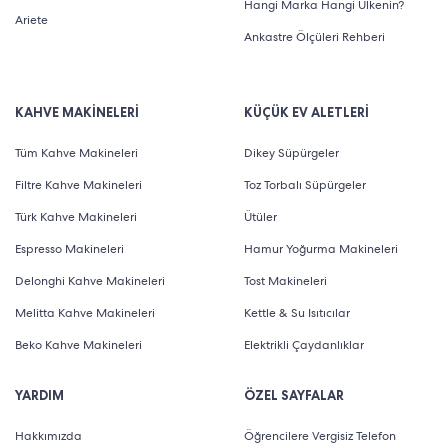
Hangi Marka Hangi Ülkenin?
Ariete
Ankastre Ölçüleri Rehberi
KAHVE MAKİNELERİ
KÜÇÜK EV ALETLERİ
Tüm Kahve Makineleri
Dikey Süpürgeler
Filtre Kahve Makineleri
Toz Torbalı Süpürgeler
Türk Kahve Makineleri
Ütüler
Espresso Makineleri
Hamur Yoğurma Makineleri
Delonghi Kahve Makineleri
Tost Makineleri
Melitta Kahve Makineleri
Kettle & Su Isıtıcılar
Beko Kahve Makineleri
Elektrikli Çaydanlıklar
YARDIM
ÖZEL SAYFALAR
Hakkımızda
Öğrencilere Vergisiz Telefon