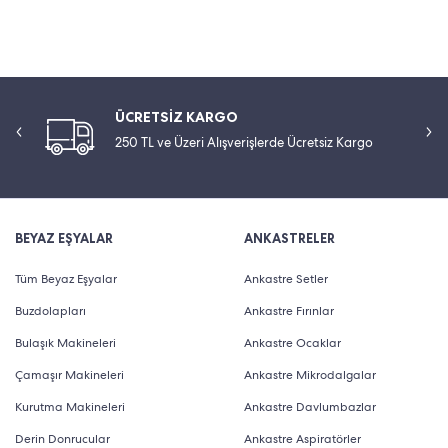
ÜCRETSİZ KARGO
250 TL ve Üzeri Alışverişlerde Ücretsiz Kargo
BEYAZ EŞYALAR
ANKASTRELER
Tüm Beyaz Eşyalar
Ankastre Setler
Buzdolapları
Ankastre Fırınlar
Bulaşık Makineleri
Ankastre Ocaklar
Çamaşır Makineleri
Ankastre Mikrodalgalar
Kurutma Makineleri
Ankastre Davlumbazlar
Derin Donrucular
Ankastre Aspiratörler