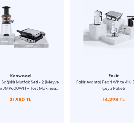
Kenwood
Fakir
ağlıklı Mutfak Seti - 2 (Meyve
Fakir Avantaj Pearl White 4'lü 
ğı JMP600WH + Tost Makinesi
Çeyiz Paketi
HGM80.000SS)
31.980 TL
14.298 TL