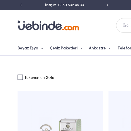
ili Satıcısı
İletişim: 0850 532 46 33
Peşin 
Ürünl
Beyaz Eşya
Çeyiz Paketleri
Ankastre
Telefo
Tükenenleri Gizle