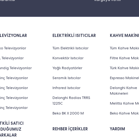
rir?
n her birisi farklı amaçlarda kullanıma uygundur. Ürünlerin özel
uşturduğu set içerikleri değişkenlik gösterebilir.
Beko Floral B
LEVİZYONLAR
ELEKTRİKLİ ISITICILAR
KAHVE MAKİNE
yrılabilir. Örneğin, Beko markasına ait Floral serisi içerisinde 
o Televizyonlar
Tüm Elektrikli Isıtıcılar
Tüm Kahve Makin
e
Beko Floral Mor Mutfak Serisi 4'lü Set
olarak adlandırılır. Bu
 Televizyonlar
Konvektör Isıtıcılar
Filtre Kahve Maki
ridir.
Fakir Avantaj Paket Rosie Serisi
olarak tasarlanan set iç
ndig Televizyonlar
Yağlı Radyatörler
Türk Kahve Makin
kette kullanıcılara sunar. İhtiyaca yönelik olarak hazırlanan s
inç Televizyonlar
Seramik Isıtıcılar
Espresso Makinel
inç Televizyonlar
Infrared Isıtıcılar
Delonghi Kahve
Makineleri
inç Televizyonlar
Delonghi Radias TRRS
1225C
Melitta Kahve Ma
inç Televizyonlar
Beko BK II 2000 M
Beko Kahve Maki
TKİLİ SATICI
REHBER İÇERİKLER
YARDIM
LDUĞUMUZ
ARKALAR