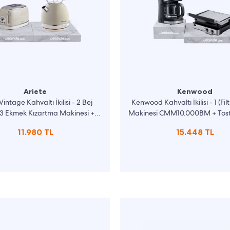
Ariete
Kenwood
Vintage Kahvaltı İkilisi - 2 Bej
Kenwood Kahvaltı İkilisi - 1 (Fi
13 Ekmek Kızartma Makinesi +
Makinesi CMM10.000BM + Tost
2877/03 Kettle)
HGM80.000SS)
11.980 TL
15.448 TL