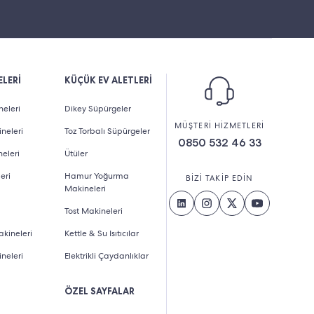
likleri de bu kullanım amaçlarını karşılayacak
eyaz Mutfak Serisi 4'lü Set
gibi farklı ürünlerin bir
LERİ
KÜÇÜK EV ALETLERİ
beyaz ve mor renklerini içeren iki alternatif bulunur.
eleri
Dikey Süpürgeler
 ürünlere ek olarak Fakir markasına ait küçük ev
MÜŞTERİ HİZMETLERİ
neleri
Toz Torbalı Süpürgeler
eriği de 4 parçadan oluşur. Rose rengi ile dikkat
0850 532 46 33
eleri
Ütüler
et içerisindeki başlıca küçük mutfak eşyaları ise şu
eri
Hamur Yoğurma
BİZİ TAKİP EDİN
Makineleri
Tost Makineleri
kineleri
Kettle & Su Isıtıcılar
neleri
Elektrikli Çaydanlıklar
ÖZEL SAYFALAR