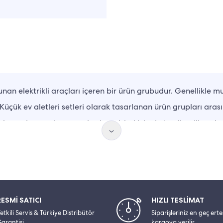
nan elektrikli araçları içeren bir ürün grubudur. Genellikle mu
. Küçük ev aletleri setleri olarak tasarlanan ürün grupları ara
bir arada yer alması çeyiz alışverişleri için de tercih edilmesind
rikleri ile tasarlanır. Elektrikli ev aletleri seti içerisindeki ci
ulunan bazı ürünler yalnız çay demleme özelliğine sahip olurken 
antajlı konuma getirebilir. Böylece ürünlerin özelliklerini dikk
RESMİ SATICI
HIZLI TESLİMAT
rine öncelik verilebilir.
etkili Servis & Türkiye Distribütör
Siparişleriniz en geç ert
arantisi
kargoya verilir