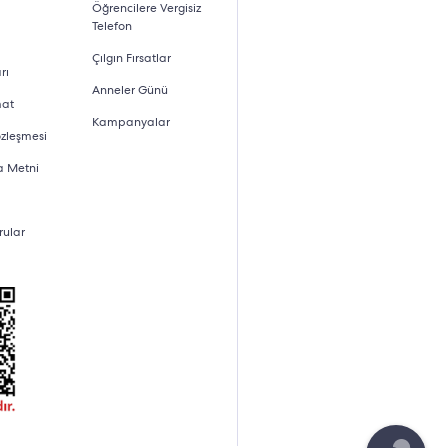
Öğrencilere Vergisiz
Telefon
, içeriği gibi detaylar fiyatlar üzerinde etkili
Çılgın Fırsatlar
sunması ve ürünlerin garantisinin bulunması gibi
rı
Anneler Günü
de fiyatlandırmalar öncelikli dikkat edilen noktalar
mat
Kampanyalar
esine uygun ürüne ulaşması kolaylaştırır.
özleşmesi
a Metni
 da bu özelliklere ayrıca dikkat edilebilir.
rular
bilir. Yeni evlenen veya çekirdek aileler için daha
n daha uzun ömürlü olması mümkün olur.
, kırmızı, rose, mor gibi renk seçenekleri arasından