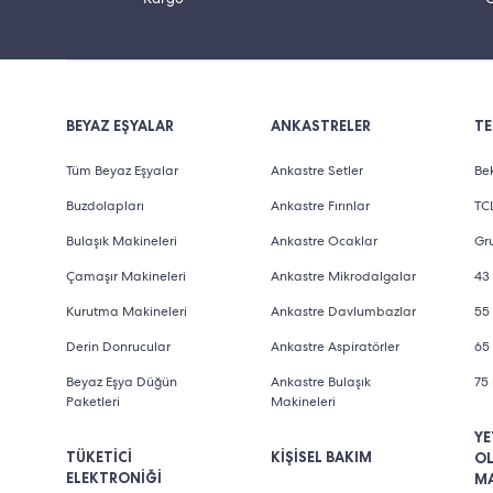
Küçük Ev Aletleri Setleri Hangi Ürünleri İçe
Küçük ev aletleri seti içerisinde yer alan ürünleri
şekilde tasarlanır. Her markanın kendi içerisinde ol
BEYAZ EŞYALAR
ANKASTRELER
TE
araya getirildiği setler, renklerine göre çeşitlere a
Tüm Beyaz Eşyalar
Ankastre Setler
Bek
Markanın sahip olduğu bir diğer renk seçeneği is
Buzdolapları
Ankastre Fırınlar
TCL
aletleri seti de tercih edilebilecek seçeneklerden bi
Bulaşık Makineleri
Ankastre Ocaklar
Gru
çeken set, mutfakta ihtiyaç duyulan ürünleri tek pa
Çamaşır Makineleri
Ankastre Mikrodalgalar
43 
şekilde:
Kurutma Makineleri
Ankastre Davlumbazlar
55 
El blender
Derin Donrucular
Ankastre Aspiratörler
65 
Türk kahve makinesi
Beyaz Eşya Düğün
Ankastre Bulaşık
75 
Paketleri
Makineleri
Tost makinesi
YE
TÜKETİCİ
KİŞİSEL BAKIM
O
Çay makinesi
ELEKTRONİĞİ
M