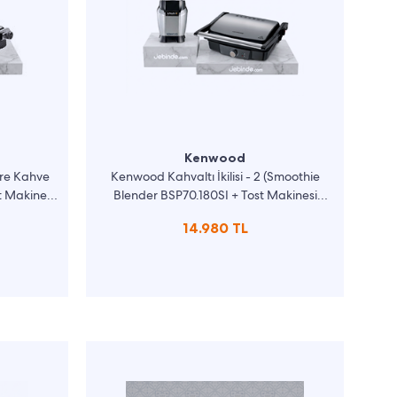
Kenwood
ltre Kahve
Kenwood Kahvaltı İkilisi - 2 (Smoothie
 Makinesi
Blender BSP70.180SI + Tost Makinesi
HGM30.000SI)
14.980 TL