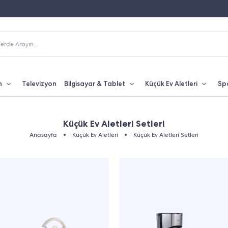
Fiyatına Taksit İmkanı
250 TL Üzeri Alışverişlerde Kargo Bedava
erde Arayın...
n
Televizyon
Bilgisayar & Tablet
Küçük Ev Aletleri
Sp
Küçük Ev Aletleri Setleri
Anasayfa
Küçük Ev Aletleri
Küçük Ev Aletleri Setleri