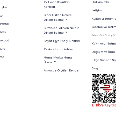
TV Ekran Boyutları
Hakkımızda
Rehberi
yliss
larak değişiklik gösterebilir. Ürünlerin markası, sezonu, kalitesi
İletişim
Isıtıcı Alırken Nelere
ko
en noktalardan biridir. Markanın satış sonrası müşteri desteği 
Kullanıcı Yorumla
Dikkat Edilmeli?
urastar
n ayrıntılardır. Elektrikli mutfak aletleri listesi hazırlanırken 
Ödeme ve Tesli
Buzdolabı Alırken Nelere
litta
Dikkat Edilmeli?
eti fiyatlarının farklılık göstermesi her kullanıcının kendi bütç
Mesafeli Satış S
nwood
Beyaz Eşya Enerji Sınıfları
KVKK Aydınlatm
e Dikkat Etmek Gerekir ve Ne Kadar Dayanıklıdır?
sure
TV Ayarlama Rehberi
Değişim ve İade
yaşamda kolaylık sağlayacak özelliklere sahiptir. Seçim anında
ete
Hangi Marka Hangi
Sıkça Sorulan So
Ülkenin?
ca dikkat edebileceğiniz önemli noktalar ise şu şekilde:
Blog
Ankastre Ölçüleri Rehberi
in, kalabalık aileler için yüksek kapasiteli ürünler tercih edile
k vermeye özen gösterilmelidir. Böylece satın alınan ürünleri
neklerinin ayrıntılı olarak değerlendirebilirsiniz. Beyaz, siyah
ni tercih edebilirsiniz.