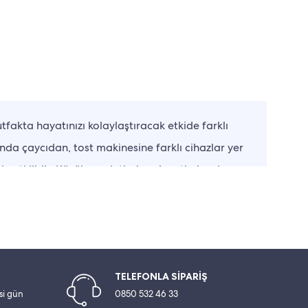
tfakta hayatınızı kolaylaştıracak etkide farklı
sında çaycıdan, tost makinesine farklı cihazlar yer
e etkilidir. Küçük ev aletleri çeyiz seti olarak ya
hazların tipi, ürün adedi ve özellikleri değişkenlik
bazı ürünler ise su ısıtıcı görevi de görebilir.
ate alarak farklı ihtiyaçları karşılayacak şekilde
TELEFONLA SİPARİŞ
esi gün
0850 532 46 33