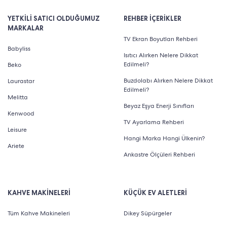
YETKİLİ SATICI OLDUĞUMUZ
REHBER İÇERİKLER
MARKALAR
TV Ekran Boyutları Rehberi
Babyliss
Isıtıcı Alırken Nelere Dikkat
Edilmeli?
Beko
Buzdolabı Alırken Nelere Dikkat
Laurastar
Edilmeli?
Melitta
Beyaz Eşya Enerji Sınıfları
Kenwood
TV Ayarlama Rehberi
Leisure
Hangi Marka Hangi Ülkenin?
Ariete
Ankastre Ölçüleri Rehberi
KAHVE MAKİNELERİ
KÜÇÜK EV ALETLERİ
Tüm Kahve Makineleri
Dikey Süpürgeler