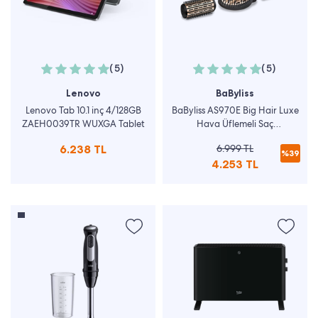
(5)
(5)
Lenovo
BaByliss
Lenovo Tab 10.1 inç 4/128GB
BaByliss AS970E Big Hair Luxe
ZAEH0039TR WUXGA Tablet
Hava Üflemeli Saç
Şekillendiricisi
6.238 TL
6.999 TL
%39
4.253 TL