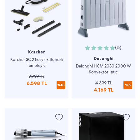
(5)
Karcher
DeLonghi
Karcher SC 2 EasyFix Buharlı
Temizleyici
Delonghi HCM 2030 2000 W
Konvektör Isıtıcı
7.999 TL
6.598 TL
4.399 TL
%18
%5
4.169 TL