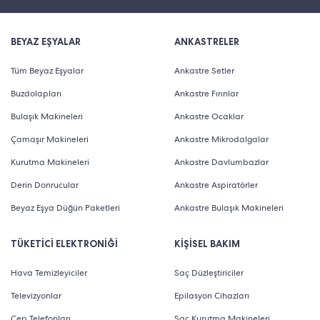
BEYAZ EŞYALAR
ANKASTRELER
Tüm Beyaz Eşyalar
Ankastre Setler
Buzdolapları
Ankastre Fırınlar
Bulaşık Makineleri
Ankastre Ocaklar
Çamaşır Makineleri
Ankastre Mikrodalgalar
Kurutma Makineleri
Ankastre Davlumbazlar
Derin Donrucular
Ankastre Aspiratörler
Beyaz Eşya Düğün Paketleri
Ankastre Bulaşık Makineleri
TÜKETİCİ ELEKTRONİĞİ
KİŞİSEL BAKIM
Hava Temizleyiciler
Saç Düzleştiriciler
Televizyonlar
Epilasyon Cihazları
Cep Telefonları
Saç Kurutma Makineleri