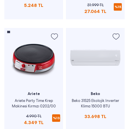
Smoothie Blender
Espresso Makinesi
5.248 TL
31.999 TL
%15
27.064 TL
Ariete
Beko
Ariete Party Time Krep
Beko 31525 Ekolojik Inverter
Makinesi Kırmızı 0202/00
Klima 15000 BTU
4.990 TL
33.698 TL
%13
4.349 TL