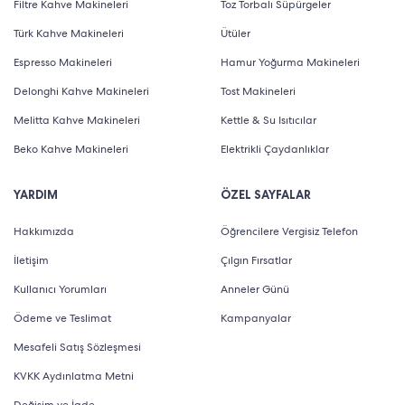
Filtre Kahve Makineleri
Toz Torbalı Süpürgeler
Türk Kahve Makineleri
Ütüler
Espresso Makineleri
Hamur Yoğurma Makineleri
Delonghi Kahve Makineleri
Tost Makineleri
Melitta Kahve Makineleri
Kettle & Su Isıtıcılar
Beko Kahve Makineleri
Elektrikli Çaydanlıklar
YARDIM
ÖZEL SAYFALAR
Hakkımızda
Öğrencilere Vergisiz Telefon
İletişim
Çılgın Fırsatlar
Kullanıcı Yorumları
Anneler Günü
Ödeme ve Teslimat
Kampanyalar
Mesafeli Satış Sözleşmesi
KVKK Aydınlatma Metni