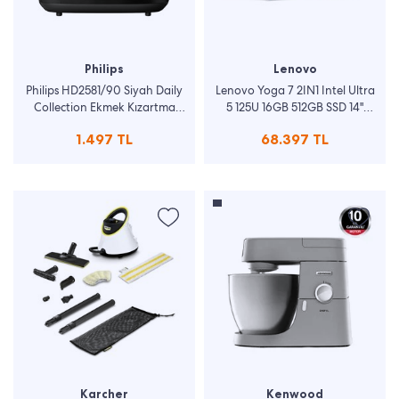
Philips
Lenovo
Philips HD2581/90 Siyah Daily
Lenovo Yoga 7 2IN1 Intel Ultra
Collection Ekmek Kızartma
5 125U 16GB 512GB SSD 14"
Makinesi
WUXGA W11 Laptop
1.497 TL
68.397 TL
83DJ0016TR
Karcher
Kenwood