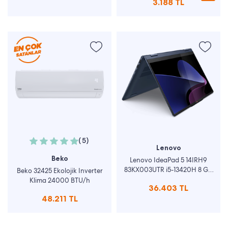
3.188 TL
(5)
Lenovo
Beko
Lenovo IdeaPad 5 14IRH9
83KX003UTR i5-13420H 8 GB
Beko 32425 Ekolojik Inverter
512 GB SSD UHD Graphics 14"
Klima 24000 BTU/h
36.403 TL
WUXGA Notebook
48.211 TL