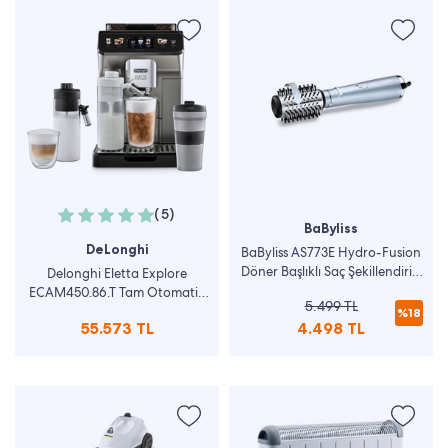
(5)
BaByliss
DeLonghi
BaByliss AS773E Hydro-Fusion
Döner Başlıklı Saç Şekillendirici
Delonghi Eletta Explore
Fırça
ECAM450.86.T Tam Otomatik
5.499 TL
Kahve Makinesi
%18
55.573 TL
4.498 TL