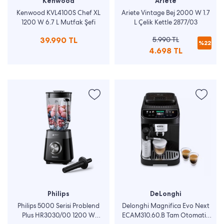
Kenwood
Ariete
Kenwood KVL4100S Chef XL
Ariete Vintage Bej 2000 W 1.7
1200 W 6.7 L Mutfak Şefi
L Çelik Kettle 2877/03
39.990 TL
5.990 TL
%22
4.698 TL
Philips
DeLonghi
Philips 5000 Serisi Problend
Delonghi Magnifica Evo Next
Plus HR3030/00 1200 W
ECAM310.60.B Tam Otomatik