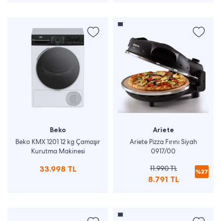
Beko
Ariete
Beko KMX 1201 12 kg Çamaşır
Ariete Pizza Fırını Siyah
Kurutma Makinesi
0917/00
33.998 TL
11.990 TL
%27
8.791 TL