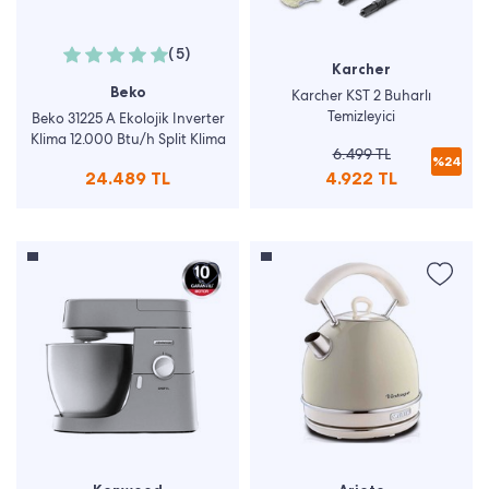
(5)
Karcher
Beko
Karcher KST 2 Buharlı
Temizleyici
Beko 31225 A Ekolojik Inverter
Klima 12.000 Btu/h Split Klima
6.499 TL
%24
24.489 TL
4.922 TL