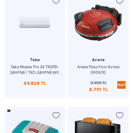
Teka
Ariete
Teka Master Pro 24 TKGPD-
Ariete Pizza Fırını Kırmızı
24HFN8 / TKO-24HFN8 Wifi
0909/10
Bağlantılı 24000 BTU Inverter
49.828 TL
11.990 TL
Klima
%27
8.791 TL