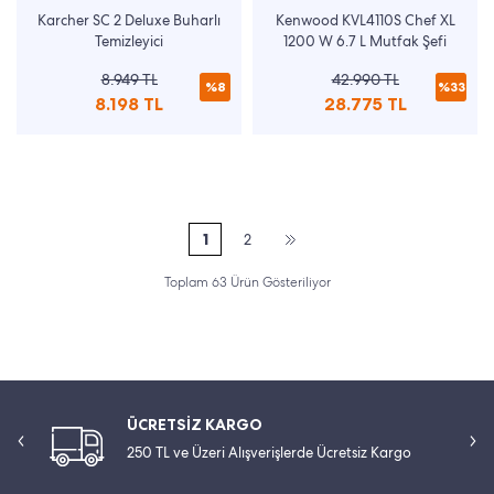
Karcher SC 2 Deluxe Buharlı
Kenwood KVL4110S Chef XL
Temizleyici
1200 W 6.7 L Mutfak Şefi
8.949 TL
42.990 TL
%8
%33
8.198 TL
28.775 TL
1
2
Toplam 63 Ürün Gösteriliyor
ÜCRETSİZ KARGO
250 TL ve Üzeri Alışverişlerde Ücretsiz Kargo