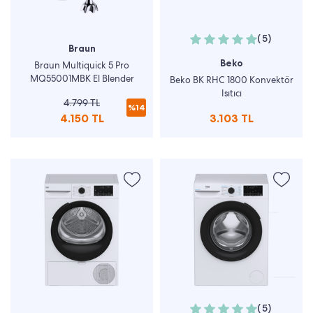
(5)
Braun
Beko
Braun Multiquick 5 Pro
MQ55001MBK El Blender
Beko BK RHC 1800 Konvektör
Isıtıcı
4.799 TL
%14
4.150 TL
3.103 TL
(5)