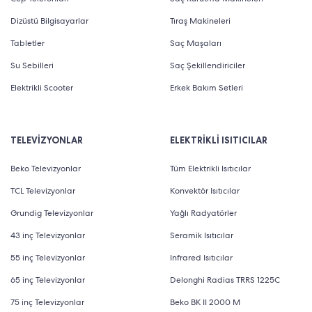
Dizüstü Bilgisayarlar
Tıraş Makineleri
Tabletler
Saç Maşaları
Su Sebilleri
Saç Şekillendiriciler
Elektrikli Scooter
Erkek Bakım Setleri
TELEVİZYONLAR
ELEKTRİKLİ ISITICILAR
Beko Televizyonlar
Tüm Elektrikli Isıtıcılar
TCL Televizyonlar
Konvektör Isıtıcılar
Grundig Televizyonlar
Yağlı Radyatörler
43 inç Televizyonlar
Seramik Isıtıcılar
55 inç Televizyonlar
Infrared Isıtıcılar
65 inç Televizyonlar
Delonghi Radias TRRS 1225C
75 inç Televizyonlar
Beko BK II 2000 M