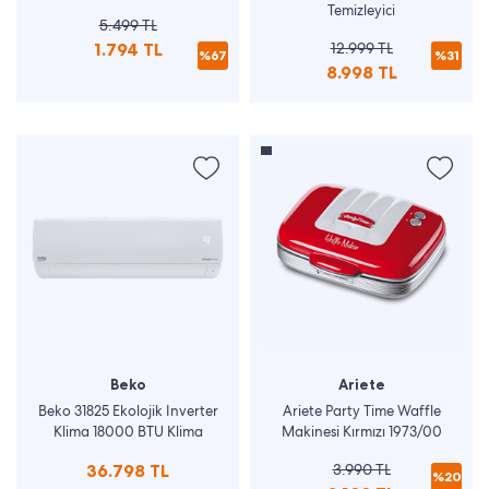
Makinesi
Temizleyici
5.499 TL
1.794 TL
12.999 TL
%67
%31
8.998 TL
Beko
Ariete
Beko 31825 Ekolojik Inverter
Ariete Party Time Waffle
Klima 18000 BTU Klima
Makinesi Kırmızı 1973/00
36.798 TL
3.990 TL
%20