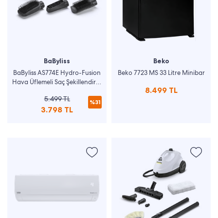
BaByliss
Beko
BaByliss AS774E Hydro-Fusion
Beko 7723 MS 33 Litre Minibar
Hava Üflemeli Saç Şekillendirici
8.499 TL
Seti
5.499 TL
%31
3.798 TL