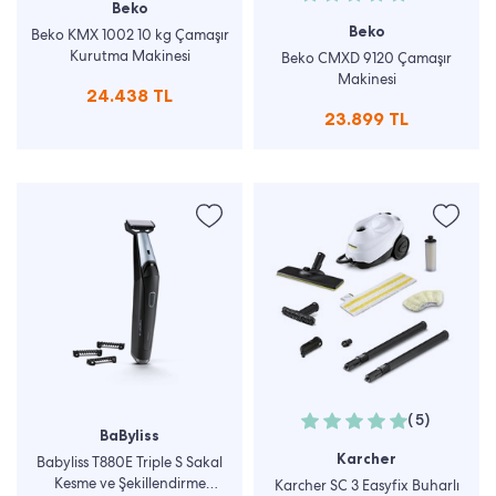
Beko
Beko
Beko KMX 1002 10 kg Çamaşır
Kurutma Makinesi
Beko CMXD 9120 Çamaşır
Makinesi
24.438 TL
23.899 TL
(5)
BaByliss
Karcher
Babyliss T880E Triple S Sakal
Kesme ve Şekillendirme
Karcher SC 3 Easyfix Buharlı