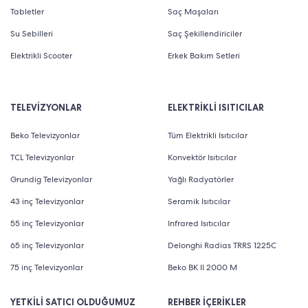
Tabletler
Saç Maşaları
kaplama gövde ile dizayn edilir. Çoğunun ortalama 70
Su Sebilleri
Saç Şekillendiriciler
gram malzeme alma kapasitesi bulunur. Dayanıklı ve
Elektrikli Scooter
Erkek Bakım Setleri
paslanmaz çelik bıçakları ile son derece yüksek
performans gösterir. Aynı zamanda yüksek çalışma
kapasitesine de sahiptir. Hafif, pratik ayrıca tasarruflu
TELEVİZYONLAR
ELEKTRİKLİ ISITICILAR
bir ürün olduğundan dolayı sıklıkla tercih edilir. Bu
Beko Televizyonlar
Tüm Elektrikli Isıtıcılar
aletlerin yapı olarak blender modelleri ile de benzer
TCL Televizyonlar
Konvektör Isıtıcılar
yönleri bulunur. Aynı zamanda
filtre kahve
Grundig Televizyonlar
Yağlı Radyatörler
makinesi
öğütücüsü olarak da değerlendirilebilir.
43 inç Televizyonlar
Seramik Isıtıcılar
Seçenekler arasında kademeli, dereceli ya da şarjlı
55 inç Televizyonlar
Infrared Isıtıcılar
modeller dahi bulunur. Bu seçenekler ile malzemeleri
65 inç Televizyonlar
Delonghi Radias TRRS 1225C
istenen oranda öğütmek mümkündür. Manuel
75 inç Televizyonlar
Beko BK II 2000 M
tasarımlar; hem hesaplı hem de pratiktir. Bunun yanı
sıra kolay yıkanabilme özelliği de bulunur. Ancak
YETKİLİ SATICI OLDUĞUMUZ
REHBER İÇERİKLER