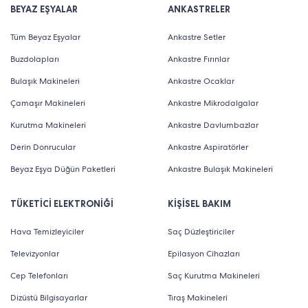
özelliktedir. Eski tip seçenekler ise kuvvete dayalı
BEYAZ EŞYALAR
ANKASTRELER
mekanizmaya sahip olur. Ancak hem taşınması hem de
Tüm Beyaz Eşyalar
Ankastre Setler
yıkanması daha pratiktir. Eski tip manuel çeşitler; pratik
Buzdolapları
Ankastre Fırınlar
yapıları ve küçük boyutlu olmaları sebebiyle yoğun
Bulaşık Makineleri
Ankastre Ocaklar
rağbet görür. Ayrıca lokanta, ev, iş yerleri, kafeterya ve
Çamaşır Makineleri
Ankastre Mikrodalgalar
yemek masasının olduğu pek çok yerde bu modeller
Kurutma Makineleri
Ankastre Davlumbazlar
bulunur. Jebinde üzerinden tüm kahve öğütücü
Derin Donrucular
Ankastre Aspiratörler
makinesi modellerini inceleyebilirsiniz.
Beyaz Eşya Düğün Paketleri
Ankastre Bulaşık Makineleri
En İyi Kahve Öğütücü Çeşitleri
TÜKETİCİ ELEKTRONİĞİ
KİŞİSEL BAKIM
Otomatik kahve öğütücü olarak da bilinen elektrikli
Hava Temizleyiciler
Saç Düzleştiriciler
modeller, az eforla kısa süre içinde işlem gerçekleştirir.
Televizyonlar
Epilasyon Cihazları
Bu nedenle de kişilerin ilk tercihleri arasında kendine
Cep Telefonları
Saç Kurutma Makineleri
yer bulur. Makinelerin içindeki diskler, kolay kullanım
Dizüstü Bilgisayarlar
Tıraş Makineleri
sağlar. Ev tipi modeller, yapı olarak genelde zarif krom