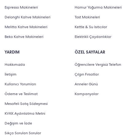
fazladır. Her marka farklı ürünler ve ürün serileri
Espresso Makineleri
Hamur Yoğurma Makineleri
tasarlar. Dolayısıyla fiyatlar da bu doğrultuda farklılık
Delonghi Kahve Makineleri
Tost Makineleri
gösterir. Markanın dışında fiyatların belirlenmesinde
Melitta Kahve Makineleri
Kettle & Su Isıtıcılar
rol oynayan başka faktörler de vardır. Tasarım, üretim
Beko Kahve Makineleri
Elektrikli Çaydanlıklar
malzemesi, çalışma sistemi ve diğer teknik detayların
tamamı fiyatlarda etkili olur. Belirlenen satış rakamları
YARDIM
ÖZEL SAYFALAR
ise ürün seçiminde pek çok kişinin yüzünü güldürmeyi
Hakkımızda
Öğrencilere Vergisiz Telefon
sağlar. Bu sayede hemen herkes kendi bütçesine uyan
İletişim
Çılgın Fırsatlar
bir model bulabilir.
Kullanıcı Yorumları
Anneler Günü
İhtiyacınıza Uygun Kahve Öğütücüler
Ödeme ve Teslimat
Kampanyalar
Mesafeli Satış Sözleşmesi
Küçük ev aletleri
arasında yer alıp mutfaklarda şık
KVKK Aydınlatma Metni
görüntü de oluşturan çok amaçlı öğütücüler, son
Değişim ve İade
yılların favori cihazlarından olur. Bu cihazların çoğunda
Sıkça Sorulan Sorular
otomatik doz ile 60 öğütme ayarı bulunur. Kahve