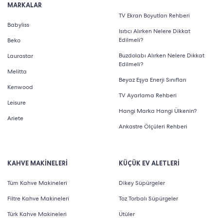
MARKALAR
kullanımı biraz daha fazla efor gerektirir. Söz konusu
TV Ekran Boyutları Rehberi
Babyliss
ürünler ile işletmelerde ya da evlerde pratik bir şekilde
Isıtıcı Alırken Nelere Dikkat
Edilmeli?
Beko
içecek hazırlanabilir. İnce, ekstra ince, kalın, ekstra kalın
Buzdolabı Alırken Nelere Dikkat
Laurastar
ya da orta taneli gibi ölçüm seçenekleri ile dünya
Edilmeli?
Melitta
lezzetlerini evinize getirebilirsiniz.
Beyaz Eşya Enerji Sınıfları
Kenwood
Kahve Öğütücü Fiyatları
TV Ayarlama Rehberi
Leisure
Birbirinden farklı kahve çekirdeği öğütücü modelleri
Hangi Marka Hangi Ülkenin?
Ariete
vardır. Bu modellerin her birinin teknik özellikleri
Ankastre Ölçüleri Rehberi
farklılık gösterebilir. Cihazların özellikleri kadar fiyat
aralıkları da merak edilir. Kahve öğütücü fiyatları,
KAHVE MAKİNELERİ
KÜÇÜK EV ALETLERİ
geniş bir skalada sunulur. Bu sebeple fiyatlar üzerinde
Tüm Kahve Makineleri
Dikey Süpürgeler
etkili olan fazlaca unsur vardır. Marka, bunlardan
Filtre Kahve Makineleri
Toz Torbalı Süpürgeler
biridir. Ürünlerin üretimini yapan marka sayısı oldukça
Türk Kahve Makineleri
Ütüler