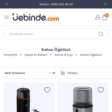
İletişim: 0850 532 46 33
0
Ürünlerde Arayın...
Kahve Öğütücü
Anasayfa
Küçük Ev Aletleri
Kahve & Çay
Kahve Öğütücü
Filtreler