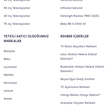
55 inç Televizyonlar
Infrared Isıtıcılar
65 inç Televizyonlar
Delonghi Radias TRRS 1225C
75 inç Televizyonlar
Beko BK II 2000 M
YETKİLİ SATICI OLDUĞUMUZ
REHBER İÇERİKLER
MARKALAR
TV Ekran Boyutları Rehberi
Babyliss
Isıtıcı Alırken Nelere Dikkat
Edilmeli?
Beko
Buzdolabı Alırken Nelere Dikkat
Laurastar
Edilmeli?
Melitta
Beyaz Eşya Enerji Sınıfları
Kenwood
TV Ayarlama Rehberi
Leisure
Hangi Marka Hangi Ülkenin?
Ariete
Ankastre Ölçüleri Rehberi