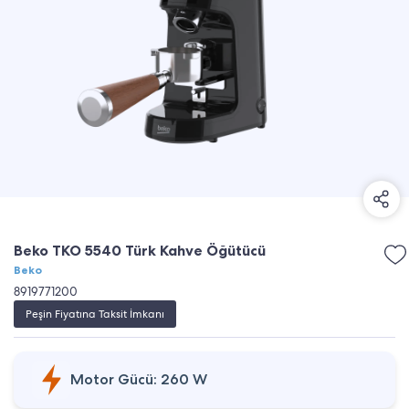
Beko TKO 5540 Türk Kahve Öğütücü
Beko
8919771200
Peşin Fiyatına Taksit İmkanı
Motor Gücü: 260 W