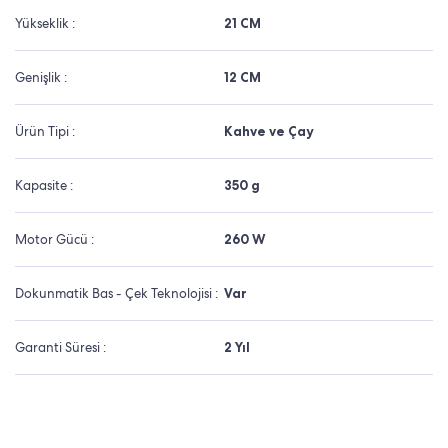
Yükseklik :
21 CM
Genişlik :
12 CM
Ürün Tipi :
Kahve ve Çay
Kapasite :
350 g
Motor Gücü :
260 W
Dokunmatik Bas - Çek Teknolojisi :
Var
Garanti Süresi :
2 Yıl