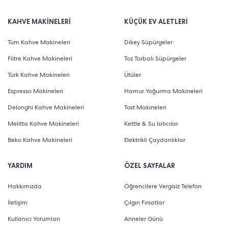
KAHVE MAKİNELERİ
KÜÇÜK EV ALETLERİ
Tüm Kahve Makineleri
Dikey Süpürgeler
Filtre Kahve Makineleri
Toz Torbalı Süpürgeler
Türk Kahve Makineleri
Ütüler
Espresso Makineleri
Hamur Yoğurma Makineleri
Delonghi Kahve Makineleri
Tost Makineleri
Melitta Kahve Makineleri
Kettle & Su Isıtıcılar
Beko Kahve Makineleri
Elektrikli Çaydanlıklar
YARDIM
ÖZEL SAYFALAR
Hakkımızda
Öğrencilere Vergisiz Telefon
İletişim
Çılgın Fırsatlar
Kullanıcı Yorumları
Anneler Günü