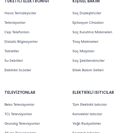
TÜKETİCİ ELEKTRONİĞİ
KİŞİSEL BAKIM
Hava Temizleyiciler
Saç Düzleştiriciler
Televizyonlar
Epilasyon Cihazları
Cep Telefonları
Saç Kurutma Makineleri
Dizüstü Bilgisayarlar
Tıraş Makineleri
Tabletler
Saç Maşaları
Su Sebilleri
Saç Şekillendiriciler
Elektrikli Scooter
Erkek Bakım Setleri
TELEVİZYONLAR
ELEKTRİKLİ ISITICILAR
Beko Televizyonlar
Tüm Elektrikli Isıtıcılar
TCL Televizyonlar
Konvektör Isıtıcılar
Grundig Televizyonlar
Yağlı Radyatörler
43 inç Televizyonlar
Seramik Isıtıcılar