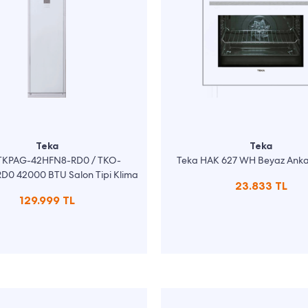
Teka
Teka
TKPAG-42HFN8-RD0 / TKO-
Teka HAK 627 WH Beyaz Ankast
D0 42000 BTU Salon Tipi Klima
23.833 TL
129.999 TL