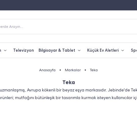
250 TL Üzeri Alışverişlerde Kargo Bedava
Yetkili Servis & Türkiy
erde Arayın...
n
Televizyon
Bilgisayar & Tablet
Küçük Ev Aletleri
Sp
Anasayfa
Markalar
Teka
Teka
zmanlaşmış, Avrupa kökenli bir beyaz eşya markasıdır. Jebinde'de Tek
rünleri; mutfağını bütünleşik bir tasarımla kurmak isteyen kullanıcılar için