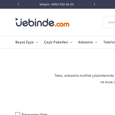
İletişim: 0850 532 46 33
Peşin Fiyatına Taksit İmkanı
Ürünl
Beyaz Eşya
Çeyiz Paketleri
Ankastre
Telefo
Teka, ankastre mutfak çözümlerinde u
ve evye ü
Tükenenleri Gizle