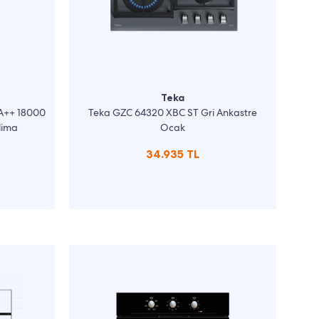
Teka
 A++ 18000
Teka GZC 64320 XBC ST Gri Ankastre
lima
Ocak
34.935 TL