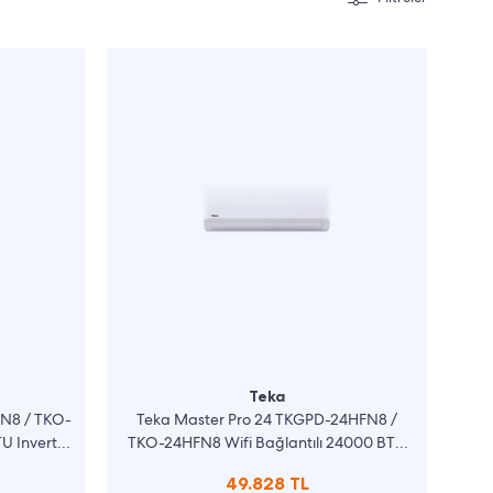
Teka
FN8 / TKO-
Teka Master Pro 24 TKGPD-24HFN8 /
U Inverter
TKO-24HFN8 Wifi Bağlantılı 24000 BTU
Inverter Klima
49.828 TL