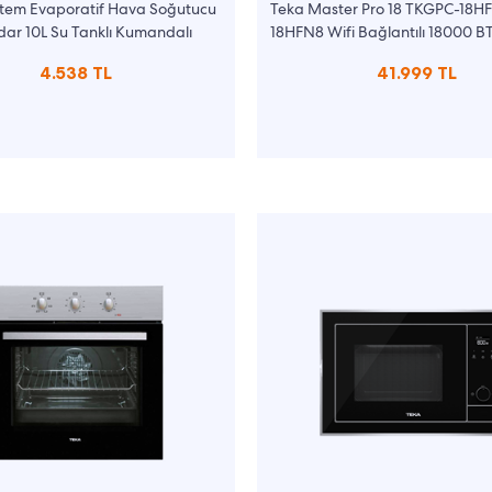
tem Evaporatif Hava Soğutucu
Teka Master Pro 18 TKGPC-18H
ar 10L Su Tanklı Kumandalı
18HFN8 Wifi Bağlantılı 18000 BT
Klima
4.538 TL
41.999 TL