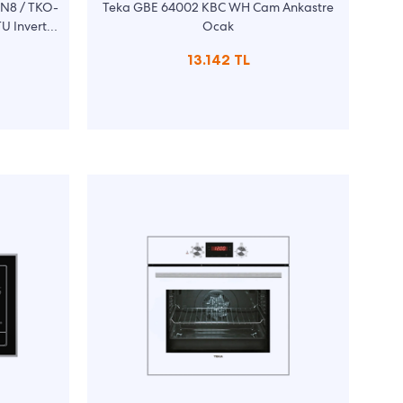
FN8 / TKO-
Teka GBE 64002 KBC WH Cam Ankastre
U Inverter
Ocak
13.142 TL