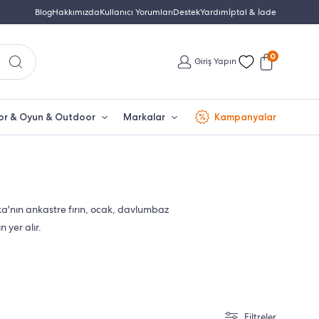
e Distribütör Garantisi
Blog
Hakkımızda
Kullanıcı Yorumları
Türkiye'nin En Büyük Beko Yetkili Satıcısı
Destek
Yardım
İptal & İade
0
Giriş Yapın
or & Oyun & Outdoor
Markalar
Kampanyalar
a'nın ankastre fırın, ocak, davlumbaz
 yer alır.
Filtreler