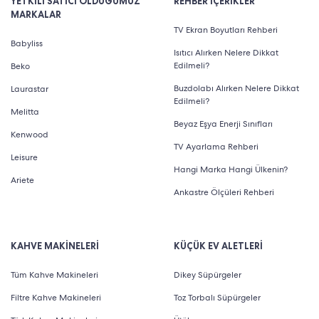
YETKİLİ SATICI OLDUĞUMUZ
REHBER İÇERİKLER
MARKALAR
TV Ekran Boyutları Rehberi
Babyliss
Isıtıcı Alırken Nelere Dikkat
Edilmeli?
Beko
Buzdolabı Alırken Nelere Dikkat
Laurastar
Edilmeli?
Melitta
Beyaz Eşya Enerji Sınıfları
Kenwood
TV Ayarlama Rehberi
Leisure
Hangi Marka Hangi Ülkenin?
Ariete
Ankastre Ölçüleri Rehberi
KAHVE MAKİNELERİ
KÜÇÜK EV ALETLERİ
Tüm Kahve Makineleri
Dikey Süpürgeler
Filtre Kahve Makineleri
Toz Torbalı Süpürgeler