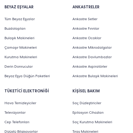
BEYAZ EŞYALAR
ANKASTRELER
Tüm Beyaz Eşyalar
Ankastre Setler
Buzdolapları
Ankastre Fırınlar
Bulaşık Makineleri
Ankastre Ocaklar
Çamaşır Makineleri
Ankastre Mikrodalgalar
Kurutma Makineleri
Ankastre Davlumbazlar
Derin Donrucular
Ankastre Aspiratörler
Beyaz Eşya Düğün Paketleri
Ankastre Bulaşık Makineleri
TÜKETİCİ ELEKTRONİĞİ
KİŞİSEL BAKIM
Hava Temizleyiciler
Saç Düzleştiriciler
Televizyonlar
Epilasyon Cihazları
Cep Telefonları
Saç Kurutma Makineleri
Dizüstü Bilgisayarlar
Tıraş Makineleri