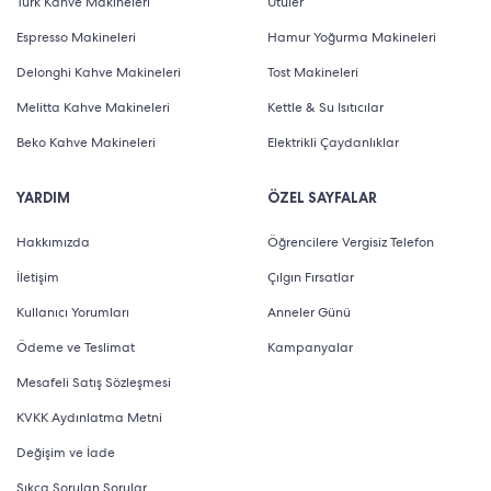
Türk Kahve Makineleri
Ütüler
Espresso Makineleri
Hamur Yoğurma Makineleri
Delonghi Kahve Makineleri
Tost Makineleri
Melitta Kahve Makineleri
Kettle & Su Isıtıcılar
Beko Kahve Makineleri
Elektrikli Çaydanlıklar
YARDIM
ÖZEL SAYFALAR
Hakkımızda
Öğrencilere Vergisiz Telefon
İletişim
Çılgın Fırsatlar
Kullanıcı Yorumları
Anneler Günü
Ödeme ve Teslimat
Kampanyalar
Mesafeli Satış Sözleşmesi
KVKK Aydınlatma Metni
Değişim ve İade
Sıkça Sorulan Sorular