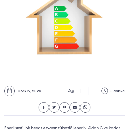
Ocak 19, 2026
3 dakika
Enerji sınıfı, bir beyaz eşyanın tükettiği enerjiyi A'dan G'ye kadar