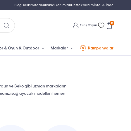
Türkiye'nin En Büyük Beko Yetkili Satıcısı
Blog
Hakkımızda
Kullanıcı Yorumları
Destek
Yardım
İptal & İade
İletişim: 0850 53
0
Giriş Yapın
or & Oyun & Outdoor
Markalar
Kampanyalar
 Braun ve Beko gibi uzman markaların
apmanızı sağlayacak modelleri hemen