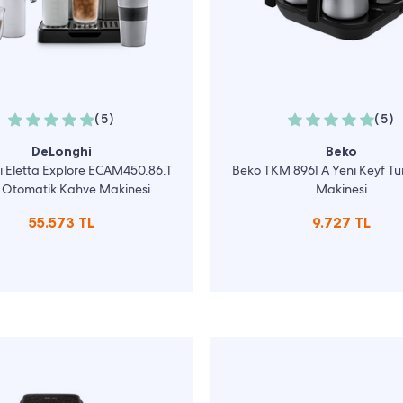
(5)
(5)
DeLonghi
Beko
i Eletta Explore ECAM450.86.T
Beko TKM 8961 A Yeni Keyf Tü
Otomatik Kahve Makinesi
Makinesi
55.573 TL
9.727 TL