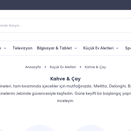
eri Alışverişlerde Kargo Bedava
Yetkili Servis & Türkiye Distribütör Garantisi
erde Arayın...
n
Televizyon
Bilgisayar & Tablet
Küçük Ev Aletleri
Sp
Anasayfa
Küçük Ev Aletleri
Kahve & Çay
Kahve & Çay
ineleri, tam kıvamında içecekler için mutfağınızda. Melitta, Delonghi,
inelerini Jebinde güvencesiyle keşfedin. Güne keyifli bir başlangıç y
inceleyin.