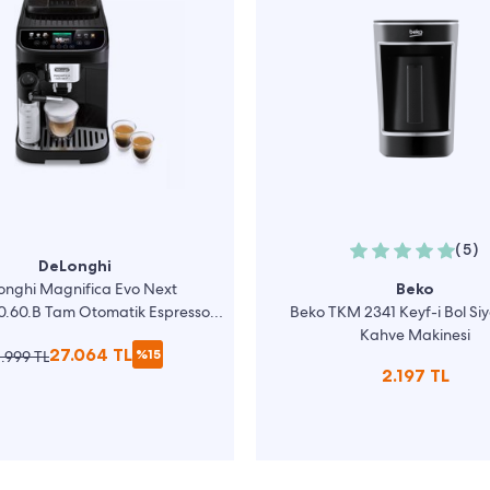
(5)
DeLonghi
onghi Magnifica Evo Next
Beko
.60.B Tam Otomatik Espresso
Beko TKM 2341 Keyf-i Bol Si
Makinesi
Kahve Makinesi
27.064 TL
%15
1.999 TL
2.197 TL