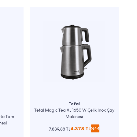
Tefal
Tefal Magic Tea XL 1650 W Çelik Inox Çay
rto Tam
Makinesi
nesi
4.378 TL
%44
7.839,88 TL