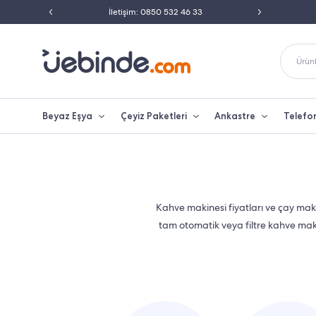
 46 33
Peşin Fiyatına Taksit İmkanı
250 TL Üz
Ürünl
Beyaz Eşya
Çeyiz Paketleri
Ankastre
Telefo
Kahve makinesi fiyatları ve çay mak
tam otomatik veya filtre kahve mak