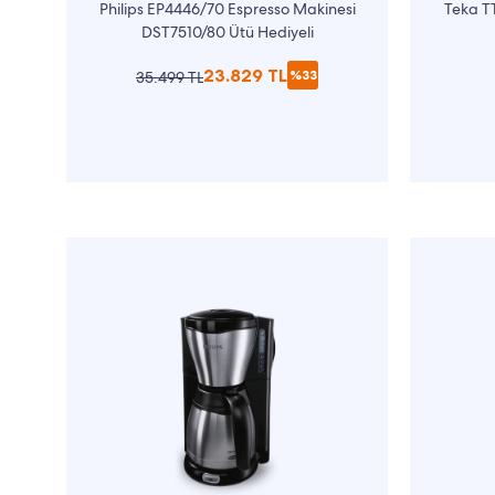
Philips EP4446/70 Espresso Makinesi
Teka T
DST7510/80 Ütü Hediyeli
23.829 TL
%33
35.499 TL