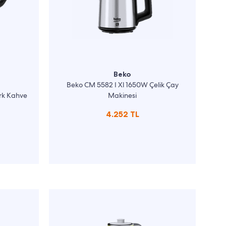
Beko
Beko CM 5582 I Xl 1650W Çelik Çay
rk Kahve
Makinesi
4.252 TL