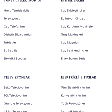
TÜKETİCİ ELEKTRONİĞİ
KİŞİSEL BAKIM
Hava Temizleyiciler
Saç Düzleştiriciler
Televizyonlar
Epilasyon Cihazları
Cep Telefonları
Saç Kurutma Makineleri
Dizüstü Bilgisayarlar
Tıraş Makineleri
Tabletler
Saç Maşaları
Su Sebilleri
Saç Şekillendiriciler
Elektrikli Scooter
Erkek Bakım Setleri
TELEVİZYONLAR
ELEKTRİKLİ ISITICILAR
Beko Televizyonlar
Tüm Elektrikli Isıtıcılar
TCL Televizyonlar
Konvektör Isıtıcılar
Grundig Televizyonlar
Yağlı Radyatörler
43 inç Televizyonlar
Seramik Isıtıcılar