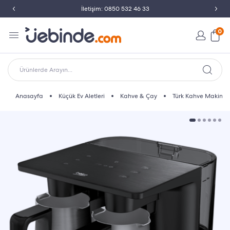
İletişim: 0850 532 46 33
0
Ürünlerde Arayın...
Anasayfa
Küçük Ev Aletleri
Kahve & Çay
Türk Kahve Makines