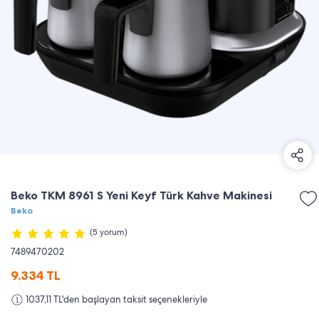
Beko TKM 8961 S Yeni Keyf Türk Kahve Makinesi
Beko
(5 yorum)
7489470202
9.334
TL
1037,11 TL'den başlayan taksit seçenekleriyle