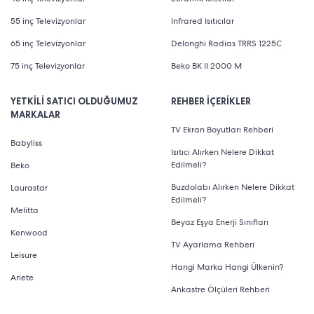
55 inç Televizyonlar
Infrared Isıtıcılar
65 inç Televizyonlar
Delonghi Radias TRRS 1225C
75 inç Televizyonlar
Beko BK II 2000 M
YETKİLİ SATICI OLDUĞUMUZ
REHBER İÇERİKLER
MARKALAR
TV Ekran Boyutları Rehberi
Babyliss
Isıtıcı Alırken Nelere Dikkat
Edilmeli?
Beko
Buzdolabı Alırken Nelere Dikkat
Laurastar
Edilmeli?
Melitta
Beyaz Eşya Enerji Sınıfları
Kenwood
TV Ayarlama Rehberi
Leisure
Hangi Marka Hangi Ülkenin?
Ariete
Ankastre Ölçüleri Rehberi