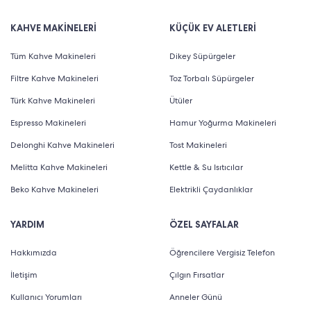
KAHVE MAKİNELERİ
KÜÇÜK EV ALETLERİ
Tüm Kahve Makineleri
Dikey Süpürgeler
Filtre Kahve Makineleri
Toz Torbalı Süpürgeler
Türk Kahve Makineleri
Ütüler
Espresso Makineleri
Hamur Yoğurma Makineleri
Delonghi Kahve Makineleri
Tost Makineleri
Melitta Kahve Makineleri
Kettle & Su Isıtıcılar
Beko Kahve Makineleri
Elektrikli Çaydanlıklar
YARDIM
ÖZEL SAYFALAR
Hakkımızda
Öğrencilere Vergisiz Telefon
İletişim
Çılgın Fırsatlar
Kullanıcı Yorumları
Anneler Günü