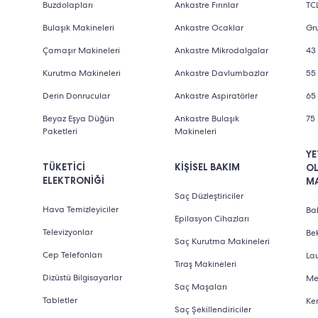
Buzdolapları
Ankastre Fırınlar
TCL
Bulaşık Makineleri
Ankastre Ocaklar
Gru
Çamaşır Makineleri
Ankastre Mikrodalgalar
43 
Kurutma Makineleri
Ankastre Davlumbazlar
55 
Derin Donrucular
Ankastre Aspiratörler
65 
Beyaz Eşya Düğün
Ankastre Bulaşık
75 
Paketleri
Makineleri
YE
TÜKETİCİ
KİŞİSEL BAKIM
O
ELEKTRONİĞİ
M
Saç Düzleştiriciler
Hava Temizleyiciler
Bab
Epilasyon Cihazları
Televizyonlar
Be
Saç Kurutma Makineleri
Cep Telefonları
La
Tıraş Makineleri
Dizüstü Bilgisayarlar
Me
Saç Maşaları
Tabletler
Ke
Saç Şekillendiriciler