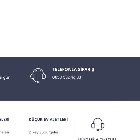
TELEFONLA SİPARİŞ
esi gün
0850 532 46 33
LERİ
KÜÇÜK EV ALETLERİ
eleri
Dikey Süpürgeler
MÜŞTERİ HİZMETLERİ