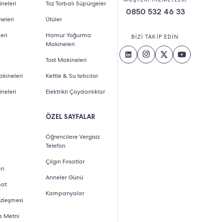
neleri
Toz Torbalı Süpürgeler
0850 532 46 33
eleri
Ütüler
eri
Hamur Yoğurma
BİZİ TAKİP EDİN
Makineleri
Tost Makineleri
kineleri
Kettle & Su Isıtıcılar
neleri
Elektrikli Çaydanlıklar
ÖZEL SAYFALAR
Öğrencilere Vergisiz
Telefon
Çılgın Fırsatlar
rı
Anneler Günü
mat
Kampanyalar
özleşmesi
a Metni