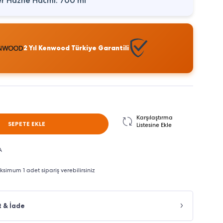
r Hazne Hacmi: 700 ml
2 Yıl Kenwood Türkiye Garantili
Karşılaştırma
SEPETE EKLE
Listesine Ekle
A
imum 1 adet sipariş verebilirsiniz
t & İade