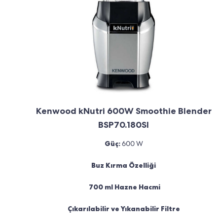
Kenwood kNutri 600W Smoothie Blender
BSP70.180SI
Güç:
600 W
Buz Kırma Özelliği
700 ml Hazne Hacmi
Çıkarılabilir ve Yıkanabilir Filtre