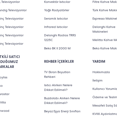
 Televizyonlar
Konvektör Isıtıcılar
Filtre Kahve Maki
ndig Televizyonlar
Yağlı Radyatörler
Türk Kahve Makin
inç Televizyonlar
Seramik Isıtıcılar
Espresso Makinel
inç Televizyonlar
Infrared Isıtıcılar
Delonghi Kahve
Makineleri
inç Televizyonlar
Delonghi Radias TRRS
1225C
Melitta Kahve Ma
inç Televizyonlar
Beko BK II 2000 M
Beko Kahve Maki
TKİLİ SATICI
REHBER İÇERİKLER
YARDIM
LDUĞUMUZ
ARKALAR
TV Ekran Boyutları
Hakkımızda
Rehberi
yliss
İletişim
Isıtıcı Alırken Nelere
ko
Kullanıcı Yorumla
Dikkat Edilmeli?
urastar
Ödeme ve Tesli
Buzdolabı Alırken Nelere
litta
Dikkat Edilmeli?
Mesafeli Satış S
nwood
Beyaz Eşya Enerji Sınıfları
KVKK Aydınlatm