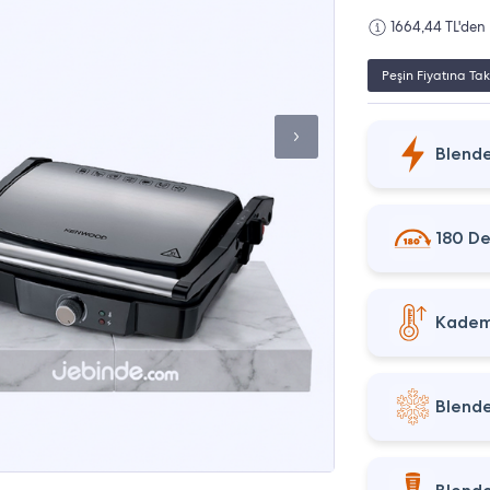
1664,44 TL'den 
Peşin Fiyatına Tak
Blende
180 De
Kademe
Blende