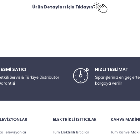
Ürün Detayları İçin Tıklayın
RESMİ SATICI
HIZLI TESLİMAT
etkili Servis & Türkiye Distribütör
Siparişleriniz en geç ert
arantisi
kargoya verilir
LEVİZYONLAR
ELEKTRİKLİ ISITICILAR
KAHVE MAKİNE
o Televizyonlar
Tüm Elektrikli Isıtıcılar
Tüm Kahve Makin