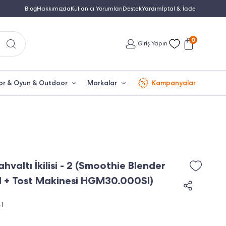
Yetkili Servis & Türkiye Distribütör Garantisi
Blog
Hakkımızda
Kullanıcı Yorumları
Destek
Yardım
Türkiye'nin En Büyük Beko Yet
İptal & İade
0
Giriş Yapın
or & Oyun & Outdoor
Markalar
Kampanyalar
valtı İkilisi - 2 (Smoothie Blender
I + Tost Makinesi HGM30.000SI)
1