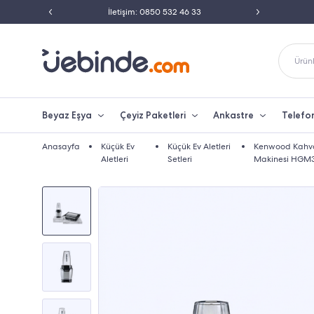
ili Satıcısı
İletişim: 0850 532 46 33
Peşin 
Ürünl
Beyaz Eşya
Çeyiz Paketleri
Ankastre
Telefo
Anasayfa
Küçük Ev
Küçük Ev Aletleri
Kenwood Kahvalt
Aletleri
Setleri
Makinesi HGM3