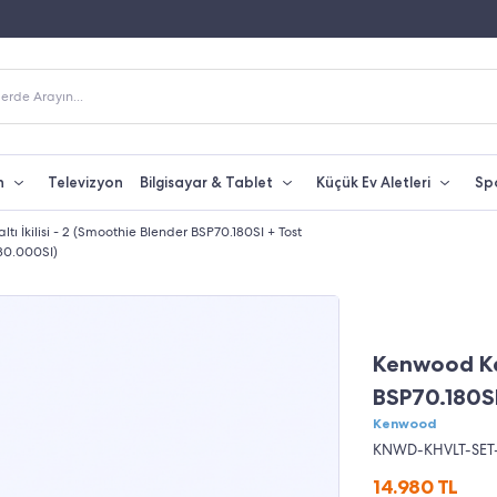
Fiyatına Taksit İmkanı
250 TL Üzeri Alışverişlerde Kargo Bedava
erde Arayın...
n
Televizyon
Bilgisayar & Tablet
Küçük Ev Aletleri
Sp
ı İkilisi - 2 (Smoothie Blender BSP70.180SI + Tost
0.000SI)
Kenwood Kah
BSP70.180S
Kenwood
KNWD-KHVLT-SET-
14.980
TL