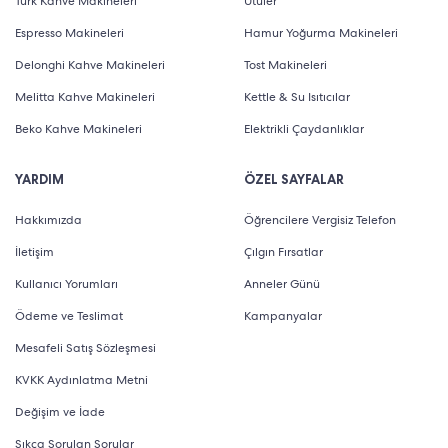
Türk Kahve Makineleri
Ütüler
Espresso Makineleri
Hamur Yoğurma Makineleri
Delonghi Kahve Makineleri
Tost Makineleri
Melitta Kahve Makineleri
Kettle & Su Isıtıcılar
Beko Kahve Makineleri
Elektrikli Çaydanlıklar
YARDIM
ÖZEL SAYFALAR
Hakkımızda
Öğrencilere Vergisiz Telefon
İletişim
Çılgın Fırsatlar
Kullanıcı Yorumları
Anneler Günü
Ödeme ve Teslimat
Kampanyalar
Mesafeli Satış Sözleşmesi
KVKK Aydınlatma Metni
Değişim ve İade
Sıkça Sorulan Sorular