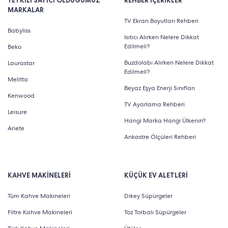
YETKİLİ SATICI OLDUĞUMUZ
REHBER İÇERİKLER
MARKALAR
TV Ekran Boyutları Rehberi
Babyliss
Isıtıcı Alırken Nelere Dikkat
Edilmeli?
Beko
Buzdolabı Alırken Nelere Dikkat
Laurastar
Edilmeli?
Melitta
Beyaz Eşya Enerji Sınıfları
Kenwood
TV Ayarlama Rehberi
Leisure
Hangi Marka Hangi Ülkenin?
Ariete
Ankastre Ölçüleri Rehberi
KAHVE MAKİNELERİ
KÜÇÜK EV ALETLERİ
Tüm Kahve Makineleri
Dikey Süpürgeler
Filtre Kahve Makineleri
Toz Torbalı Süpürgeler