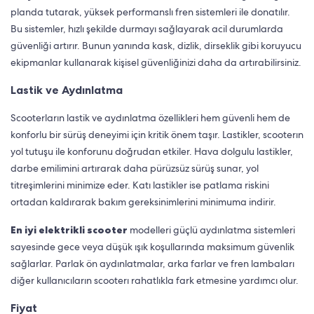
planda tutarak, yüksek performanslı fren sistemleri ile donatılır.
Bu sistemler, hızlı şekilde durmayı sağlayarak acil durumlarda
güvenliği artırır. Bunun yanında kask, dizlik, dirseklik gibi koruyucu
ekipmanlar kullanarak kişisel güvenliğinizi daha da artırabilirsiniz.
Lastik ve Aydınlatma
Scooterların lastik ve aydınlatma özellikleri hem güvenli hem de
konforlu bir sürüş deneyimi için kritik önem taşır. Lastikler, scooterın
yol tutuşu ile konforunu doğrudan etkiler. Hava dolgulu lastikler,
darbe emilimini artırarak daha pürüzsüz sürüş sunar, yol
titreşimlerini minimize eder. Katı lastikler ise patlama riskini
ortadan kaldırarak bakım gereksinimlerini minimuma indirir.
En iyi elektrikli scooter
modelleri güçlü aydınlatma sistemleri
sayesinde gece veya düşük ışık koşullarında maksimum güvenlik
sağlarlar. Parlak ön aydınlatmalar, arka farlar ve fren lambaları
diğer kullanıcıların scooterı rahatlıkla fark etmesine yardımcı olur.
Fiyat