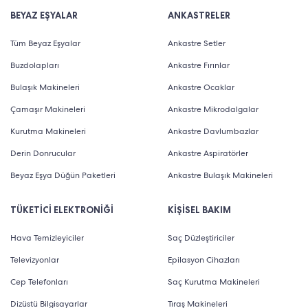
BEYAZ EŞYALAR
ANKASTRELER
Tüm Beyaz Eşyalar
Ankastre Setler
Buzdolapları
Ankastre Fırınlar
Bulaşık Makineleri
Ankastre Ocaklar
Çamaşır Makineleri
Ankastre Mikrodalgalar
Kurutma Makineleri
Ankastre Davlumbazlar
Derin Donrucular
Ankastre Aspiratörler
Beyaz Eşya Düğün Paketleri
Ankastre Bulaşık Makineleri
TÜKETİCİ ELEKTRONİĞİ
KİŞİSEL BAKIM
Hava Temizleyiciler
Saç Düzleştiriciler
Televizyonlar
Epilasyon Cihazları
Cep Telefonları
Saç Kurutma Makineleri
Dizüstü Bilgisayarlar
Tıraş Makineleri