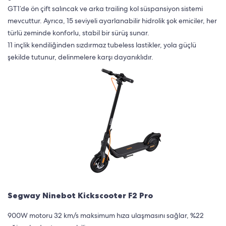
GT1’de ön çift salıncak ve arka trailing kol süspansiyon sistemi
mevcuttur. Ayrıca, 15 seviyeli ayarlanabilir hidrolik şok emiciler, her
türlü zeminde konforlu, stabil bir sürüş sunar​.
11 inçlik kendiliğinden sızdırmaz tubeless lastikler, yola güçlü
şekilde tutunur, delinmelere karşı dayanıklıdır.
Segway Ninebot Kickscooter F2 Pro
900W motoru 32 km/s maksimum hıza ulaşmasını sağlar, %22