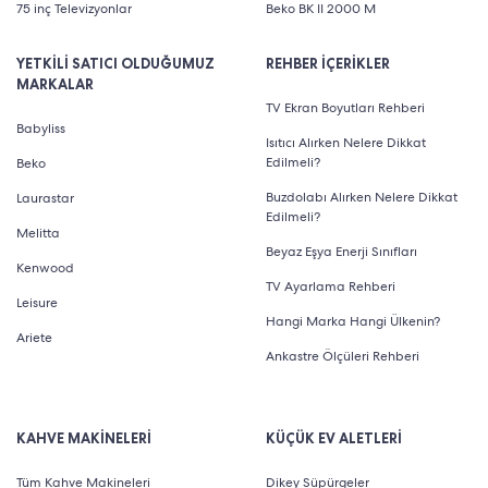
75 inç Televizyonlar
Beko BK II 2000 M
YETKİLİ SATICI OLDUĞUMUZ
REHBER İÇERİKLER
MARKALAR
TV Ekran Boyutları Rehberi
Babyliss
Isıtıcı Alırken Nelere Dikkat
Edilmeli?
Beko
Buzdolabı Alırken Nelere Dikkat
Laurastar
Edilmeli?
Melitta
Beyaz Eşya Enerji Sınıfları
Kenwood
TV Ayarlama Rehberi
Leisure
Hangi Marka Hangi Ülkenin?
Ariete
Ankastre Ölçüleri Rehberi
KAHVE MAKİNELERİ
KÜÇÜK EV ALETLERİ
Tüm Kahve Makineleri
Dikey Süpürgeler