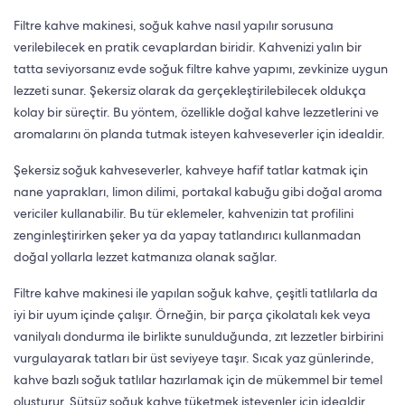
Filtre kahve makinesi, soğuk kahve nasıl yapılır sorusuna
verilebilecek en pratik cevaplardan biridir. Kahvenizi yalın bir
tatta seviyorsanız evde soğuk filtre kahve yapımı, zevkinize uygun
lezzeti sunar. Şekersiz olarak da gerçekleştirilebilecek oldukça
kolay bir süreçtir. Bu yöntem, özellikle doğal kahve lezzetlerini ve
aromalarını ön planda tutmak isteyen kahveseverler için idealdir.
Şekersiz soğuk kahveseverler, kahveye hafif tatlar katmak için
nane yaprakları, limon dilimi, portakal kabuğu gibi doğal aroma
vericiler kullanabilir. Bu tür eklemeler, kahvenizin tat profilini
zenginleştirirken şeker ya da yapay tatlandırıcı kullanmadan
doğal yollarla lezzet katmanıza olanak sağlar.
Filtre kahve makinesi ile yapılan soğuk kahve, çeşitli tatlılarla da
iyi bir uyum içinde çalışır. Örneğin, bir parça çikolatalı kek veya
vanilyalı dondurma ile birlikte sunulduğunda, zıt lezzetler birbirini
vurgulayarak tatları bir üst seviyeye taşır. Sıcak yaz günlerinde,
kahve bazlı soğuk tatlılar hazırlamak için de mükemmel bir temel
oluşturur. Sütsüz soğuk kahve tüketmek isteyenler için idealdir.