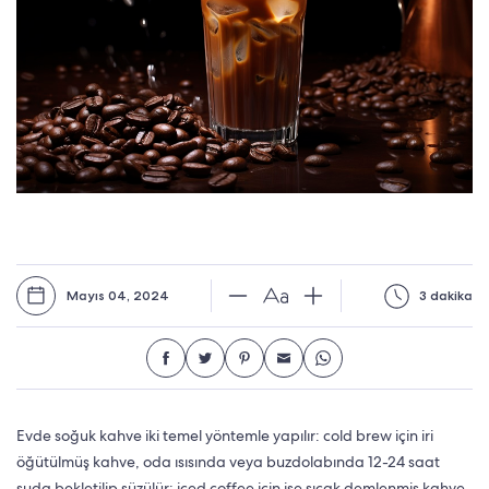
Mayıs 04, 2024
3 dakika
Evde soğuk kahve iki temel yöntemle yapılır: cold brew için iri
öğütülmüş kahve, oda ısısında veya buzdolabında 12-24 saat
suda bekletilip süzülür; iced coffee için ise sıcak demlenmiş kahve