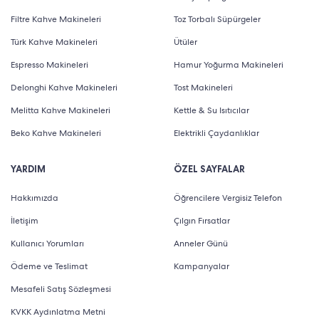
Filtre Kahve Makineleri
Toz Torbalı Süpürgeler
Türk Kahve Makineleri
Ütüler
Espresso Makineleri
Hamur Yoğurma Makineleri
Delonghi Kahve Makineleri
Tost Makineleri
Melitta Kahve Makineleri
Kettle & Su Isıtıcılar
Beko Kahve Makineleri
Elektrikli Çaydanlıklar
YARDIM
ÖZEL SAYFALAR
Hakkımızda
Öğrencilere Vergisiz Telefon
İletişim
Çılgın Fırsatlar
Kullanıcı Yorumları
Anneler Günü
Ödeme ve Teslimat
Kampanyalar
Mesafeli Satış Sözleşmesi
KVKK Aydınlatma Metni