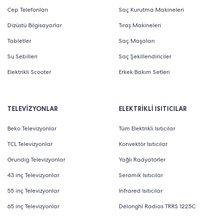
Cep Telefonları
Saç Kurutma Makineleri
Dizüstü Bilgisayarlar
Tıraş Makineleri
Tabletler
Saç Maşaları
Su Sebilleri
Saç Şekillendiriciler
Elektrikli Scooter
Erkek Bakım Setleri
TELEVİZYONLAR
ELEKTRİKLİ ISITICILAR
Beko Televizyonlar
Tüm Elektrikli Isıtıcılar
TCL Televizyonlar
Konvektör Isıtıcılar
Grundig Televizyonlar
Yağlı Radyatörler
43 inç Televizyonlar
Seramik Isıtıcılar
55 inç Televizyonlar
Infrared Isıtıcılar
65 inç Televizyonlar
Delonghi Radias TRRS 1225C