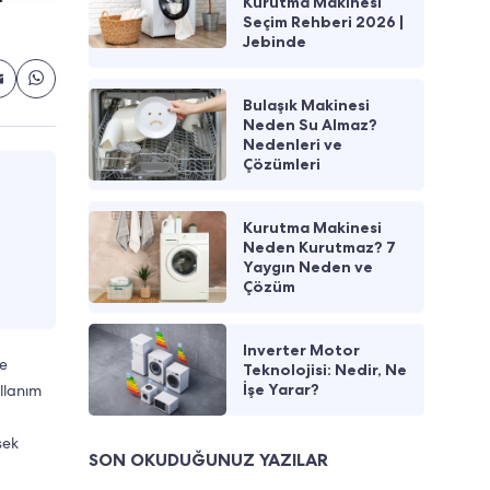
Kurutma Makinesi
Seçim Rehberi 2026 |
Jebinde
Bulaşık Makinesi
Neden Su Almaz?
Nedenleri ve
Çözümleri
Kurutma Makinesi
Neden Kurutmaz? 7
Yaygın Neden ve
Çözüm
Inverter Motor
de
Teknolojisi: Nedir, Ne
İşe Yarar?
ullanım
sek
SON OKUDUĞUNUZ YAZILAR