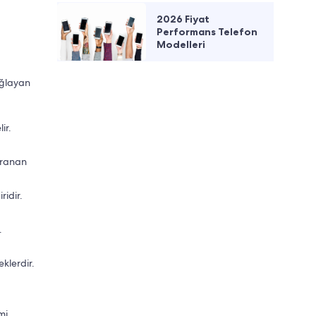
2026 Fiyat
Performans Telefon
Modelleri
ağlayan
ir.
aranan
ridir.
.
eklerdir.
mi,