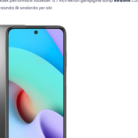
yüksek performans vadeder. 6.7 inch ekran genişliğine sahip
Realme
C5
sında ilk sıralarda yer alır.