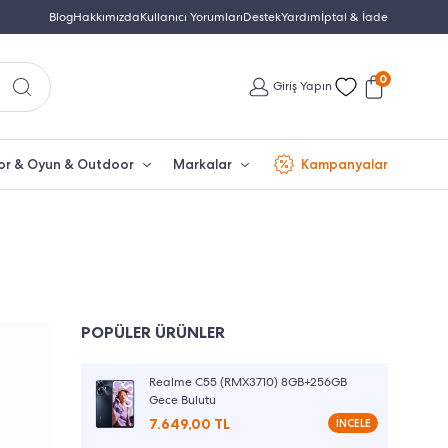
Türkiye'nin En Büyük Beko Yetkili Satıcısı
Blog
Hakkımızda
Kullanıcı Yorumları
Destek
Yardım
İptal & İade
İletişim: 0850 532 
0
Giriş Yapın
or & Oyun & Outdoor
Markalar
Kampanyalar
POPÜLER ÜRÜNLER
Realme C55 (RMX3710) 8GB+256GB
Gece Bulutu
İNCELE
7.649,00 TL
İNCELE