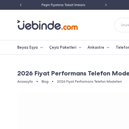
 33
Peşin Fiyatına Taksit İmkanı
250 TL Üzeri
Ürünl
Beyaz Eşya
Çeyiz Paketleri
Ankastre
Telefo
2026 Fiyat Performans Telefon Model
Anasayfa
Blog
2026 Fiyat Performans Telefon Modelleri