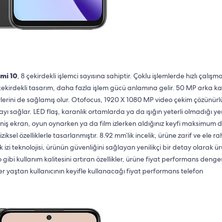
mi 10
, 8 çekirdekli işlemci sayısına sahiptir. Çoklu işlemlerde hızlı çalışm
çekirdekli tasarım, daha fazla işlem gücü anlamına gelir. 50 MP arka 
lerini de sağlamış olur. Otofocus, 1920 X 1080 MP video çekim çözünürl
ayı sağlar. LED flaş, karanlık ortamlarda ya da ışığın yeterli olmadığı ye
geniş ekran, oyun oynarken ya da film izlerken aldığınız keyfi maksimum 
ksel özelliklerle tasarlanmıştır. 8.92 mm’lik incelik, ürüne zarif ve ele r
 izi teknolojisi, ürünün güvenliğini sağlayan yenilikçi bir detay olarak 
 gibi kullanım kalitesini artıran özellikler, ürüne fiyat performans deng
er yaştan kullanıcının keyifle kullanacağı fiyat performans telefon