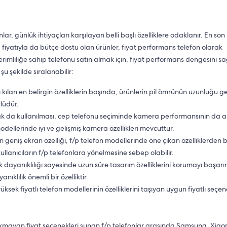
, günlük ihtiyaçları karşılayan belli başlı özelliklere odaklanır. En son
fiyatıyla da bütçe dostu olan ürünler, fiyat performans telefon olarak
erimliliğe sahip telefonu satın almak için, fiyat performans dengesini s
 şu şekilde sıralanabilir:
 kılan en belirgin özelliklerin başında, ürünlerin pil ömrünün uzunluğu gel
rlüdür.
arak da kullanılması, cep telefonu seçiminde kamera performansının da 
modellerinde iyi ve gelişmiş kamera özellikleri mevcuttur.
n geniş ekran özelliği, f/p telefon modellerinde öne çıkan özelliklerden bi
ullanıcıların f/p telefonlara yönelmesine sebep olabilir.
k dayanıklılığı sayesinde uzun süre tasarım özelliklerini korumayı başarır
nıklılık önemli bir özelliktir.
üksek fiyatlı telefon modellerinin özelliklerini taşıyan uygun fiyatlı seçen
 yakmayan fiyat seçenekleri sunan f/p telefonlar arasında Samsung, Xiao