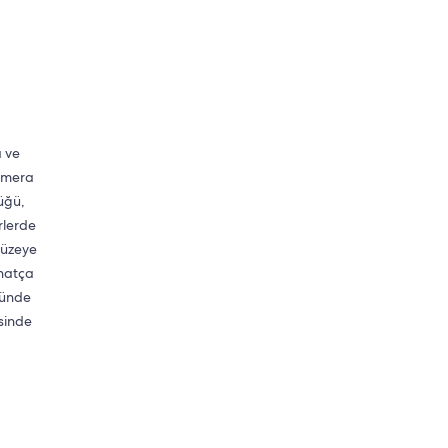
a ve
kamera
üğü,
rlerde
düzeye
ahatça
üründe
esinde