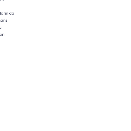
p
ların da
mans
u
fon