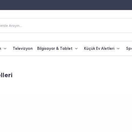
 Alışverişlerde Kargo Bedava
Yetkili Servis & Türkiye Distribütör Garantisi
erde Arayın...
n
Televizyon
Bilgisayar & Tablet
Küçük Ev Aletleri
Sp
leri
iPhone 11 64 Gb Siyah
25.999,00 TL