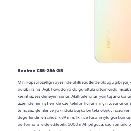
Realme C55-256 GB
Mini kapsül özelliği sayesinde akıllı saatlerde olduğu gibi şarj
bulabilirsiniz. Açık havada ya da gürültülü ortamlarda müzi
kesintisiz ses deneyimi sunar. Akıllı telefonun yan tuşuna konum
üzerinde hem iş hem de özel telefon kullanımı için tasarlanan
temassız işlemler ve yakındaki başka bir teknolojik cihaza ver
değerlendirilen cihaz, 7.89 mm.’lik ince tasarımıyla göz kama
performansı elde edilebilir. 5000 mAh pil gücü, uzun ömürlü pil