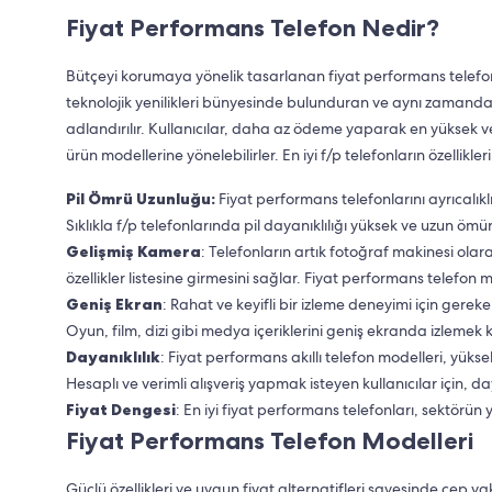
Fiyat Performans Telefon Nedir?
Bütçeyi korumaya yönelik tasarlanan fiyat performans telefonlar
teknolojik yenilikleri bünyesinde bulunduran ve aynı zamanda 
adlandırılır. Kullanıcılar, daha az ödeme yaparak en yüksek v
ürün modellerine yönelebilirler. En iyi f/p telefonların özellikleri
Pil Ömrü Uzunluğu:
Fiyat performans telefonlarını ayrıcalıklı
Sıklıkla f/p telefonlarında pil dayanıklılığı yüksek ve uzun ömü
Gelişmiş Kamera
: Telefonların artık fotoğraf makinesi ol
özellikler listesine girmesini sağlar. Fiyat performans telefon 
Geniş Ekran
: Rahat ve keyifli bir izleme deneyimi için gereke
Oyun, film, dizi gibi medya içeriklerini geniş ekranda izlemek k
Dayanıklılık
: Fiyat performans akıllı telefon modelleri, yükse
Hesaplı ve verimli alışveriş yapmak isteyen kullanıcılar için, daya
Fiyat Dengesi
: En iyi fiyat performans telefonları, sektörün y
Fiyat Performans Telefon Modelleri
Güçlü özellikleri ve uygun fiyat alternatifleri sayesinde cep