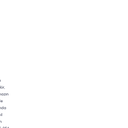
a
ör,
ihazın
de
ında
il
n