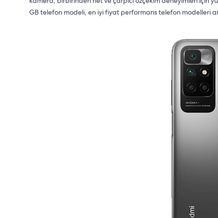
kamera, birbirinden net ve çarpıcı özçekim deneyimleri için 
GB telefon modeli, en iyi fiyat performans telefon modelleri ara