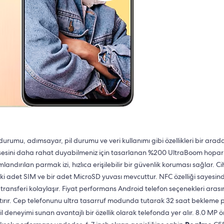
 durumu, adımsayar, pil durumu ve veri kullanımı gibi özellikleri bir arad
k sesini daha rahat duyabilmeniz için tasarlanan %200 UltraBoom hoparl
landırılan parmak izi, hızlıca erişilebilir bir güvenlik koruması sağlar. C
 iki adet SIM ve bir adet MicroSD yuvası mevcuttur. NFC özelliği sayesin
i transferi kolaylaşır. Fiyat performans Android telefon seçenekleri aras
ştırır. Cep telefonunu ultra tasarruf modunda tutarak 32 saat bekleme p
 deneyimi sunan avantajlı bir özellik olarak telefonda yer alır. 8.0 MP ö