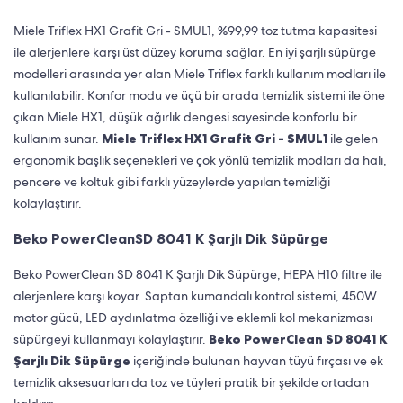
Miele Triflex HX1 Grafit Gri - SMUL1, %99,99 toz tutma kapasitesi
ile alerjenlere karşı üst düzey koruma sağlar. En iyi şarjlı süpürge
modelleri arasında yer alan Miele Triflex farklı kullanım modları ile
kullanılabilir. Konfor modu ve üçü bir arada temizlik sistemi ile öne
çıkan Miele HX1, düşük ağırlık dengesi sayesinde konforlu bir
kullanım sunar.
Miele Triflex HX1 Grafit Gri - SMUL1
ile gelen
ergonomik başlık seçenekleri ve çok yönlü temizlik modları da halı,
pencere ve koltuk gibi farklı yüzeylerde yapılan temizliği
kolaylaştırır.
Beko PowerCleanSD 8041 K Şarjlı Dik Süpürge
Beko PowerClean SD 8041 K Şarjlı Dik Süpürge, HEPA H10 filtre ile
alerjenlere karşı koyar. Saptan kumandalı kontrol sistemi, 450W
motor gücü, LED aydınlatma özelliği ve eklemli kol mekanizması
süpürgeyi kullanmayı kolaylaştırır.
Beko PowerClean SD 8041 K
Şarjlı Dik Süpürge
içeriğinde bulunan hayvan tüyü fırçası ve ek
temizlik aksesuarları da toz ve tüyleri pratik bir şekilde ortadan