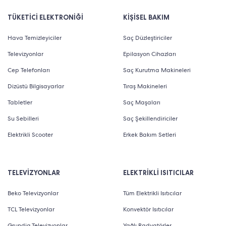
TÜKETİCİ ELEKTRONİĞİ
KİŞİSEL BAKIM
Hava Temizleyiciler
Saç Düzleştiriciler
Televizyonlar
Epilasyon Cihazları
Cep Telefonları
Saç Kurutma Makineleri
Dizüstü Bilgisayarlar
Tıraş Makineleri
Tabletler
Saç Maşaları
Su Sebilleri
Saç Şekillendiriciler
Elektrikli Scooter
Erkek Bakım Setleri
TELEVİZYONLAR
ELEKTRİKLİ ISITICILAR
Beko Televizyonlar
Tüm Elektrikli Isıtıcılar
TCL Televizyonlar
Konvektör Isıtıcılar
Grundig Televizyonlar
Yağlı Radyatörler