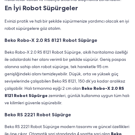
En İyi Robot Süpürgeler
Evinizi pratik ve hızlı bir şekilde süpürmenize yardımcı olacak en iyi
robot süpürgelere göz atalım.
Beko Robo-X 2.0 RS 8121 Robot Süpürge
Beko Robo-X 2.0 RS 8121 Robot Süpürge, akıllı haritalama özelliği
ile odalardaki her alanı verimli bir şekilde süpürür. Geniş paspas
alanına sahip olan robot süpürge, tek hareketle 95 cm
genişliğindeki alanı temizleyebilir. Düşük, orta ve yüksek güç
seviyelerinde çalışabilen Beko RS 8121, 150 dk’ya kadar aralıksız
çalışabilir. Halı tırmanma eşiği 2 cm olan
Be
ko Robo-X 2.0 RS
8121 Robot Süpürge
zeminleri, günlük kullanıma uygun tüm halı
ve kilimleri güvenle süpürebilir.
Beko RS 2221 Robot Süpürge
Beko RS 2221 Robot Süpürge modern tasarımı ve güncel özellikleri
ile öne çıkar. Otomatik şarj standında 4 saatte şarj olan
Be
ko