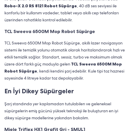
Robo-X 2.0 RS 8121 Robot Süpürge
, 40 dB ses seviyesi ile
konforlu bir kullanım vadeder, tablet veya akıllı cep telefonları
üzerinden rahatlıkla kontrol edilebilir.
TCL Sweeva 6500M Mop Robot Süpürge
TCL Sweeva 6500M Mop Robot Süpürge, akıllı lazer navigasyon
sistemi ile temizlik yolunu otomatik olarak haritalandırarak hızlı ve
etkili temizlik sağlar. Standart, sessiz, turbo ve maksimum olmak
üzere dört farklı güç moduyla gelen
TCL Sweeva 6500M Mop
Robot Süpürge
, kendi kendini şarj edebilir. Kule tipi toz haznesi
sayesinde 4 litreye kadar toz depolayabilir.
En İyi Dikey Süpürgeler
Şarj standında yer kaplamadan tutulabilen ve geleneksel
süpürgelerin emiş gücünü yüksek teknoloji ile buluşturan en iyi
dikey süpürge modellerine yakından bakalım.
Miele Triflex HX1 Grafit Gri - SMUL1