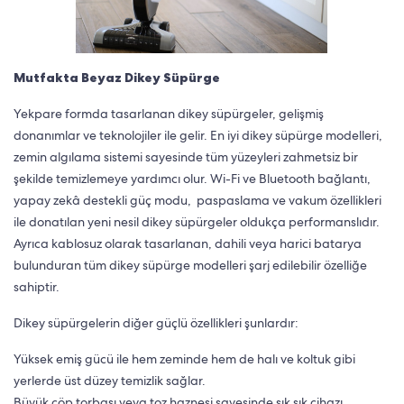
Mutfakta Beyaz Dikey Süpürge
Yekpare formda tasarlanan dikey süpürgeler, gelişmiş
donanımlar ve teknolojiler ile gelir. En iyi dikey süpürge modelleri,
zemin algılama sistemi sayesinde tüm yüzeyleri zahmetsiz bir
şekilde temizlemeye yardımcı olur. Wi-Fi ve Bluetooth bağlantı,
yapay zekâ destekli güç modu, paspaslama ve vakum özellikleri
ile donatılan yeni nesil dikey süpürgeler oldukça performanslıdır.
Ayrıca kablosuz olarak tasarlanan, dahili veya harici batarya
bulunduran tüm dikey süpürge modelleri şarj edilebilir özelliğe
sahiptir.
Dikey süpürgelerin diğer güçlü özellikleri şunlardır:
Yüksek emiş gücü ile hem zeminde hem de halı ve koltuk gibi
yerlerde üst düzey temizlik sağlar.
Büyük çöp torbası veya toz haznesi sayesinde sık sık cihazı