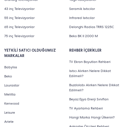
43 inç Televizyonlar
Seramik Isıtıcılar
55 inç Televizyonlar
Infrared Isıtıcılar
65 inç Televizyonlar
Delonghi Radias TRRS 1225C
75 inç Televizyonlar
Beko BK II 2000 M
YETKİLİ SATICI OLDUĞUMUZ
REHBER İÇERİKLER
MARKALAR
TV Ekran Boyutları Rehberi
Babyliss
Isıtıcı Alırken Nelere Dikkat
Edilmeli?
Beko
Buzdolabı Alırken Nelere Dikkat
Laurastar
Edilmeli?
Melitta
Beyaz Eşya Enerji Sınıfları
Kenwood
TV Ayarlama Rehberi
Leisure
Hangi Marka Hangi Ülkenin?
Ariete
Ankastre Ölçüleri Rehberi