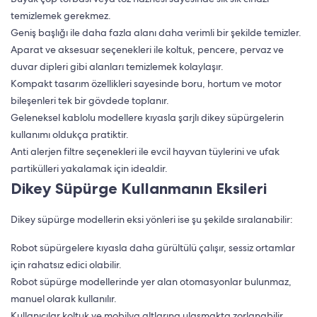
temizlemek gerekmez.
Geniş başlığı ile daha fazla alanı daha verimli bir şekilde temizler.
Aparat ve aksesuar seçenekleri ile koltuk, pencere, pervaz ve
duvar dipleri gibi alanları temizlemek kolaylaşır.
Kompakt tasarım özellikleri sayesinde boru, hortum ve motor
bileşenleri tek bir gövdede toplanır.
Geleneksel kablolu modellere kıyasla şarjlı dikey süpürgelerin
kullanımı oldukça pratiktir.
Anti alerjen filtre seçenekleri ile evcil hayvan tüylerini ve ufak
partikülleri yakalamak için idealdir.
Dikey Süpürge Kullanmanın Eksileri
Dikey süpürge modellerin eksi yönleri ise şu şekilde sıralanabilir:
Robot süpürgelere kıyasla daha gürültülü çalışır, sessiz ortamlar
için rahatsız edici olabilir.
Robot süpürge modellerinde yer alan otomasyonlar bulunmaz,
manuel olarak kullanılır.
Kullanıcılar koltuk ve mobilya altlarına ulaşmakta zorlanabilir.