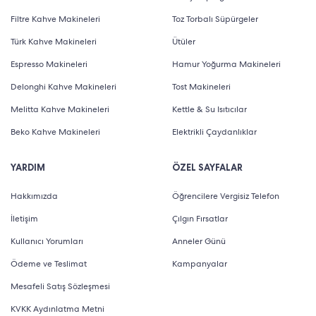
Filtre Kahve Makineleri
Toz Torbalı Süpürgeler
Türk Kahve Makineleri
Ütüler
Espresso Makineleri
Hamur Yoğurma Makineleri
Delonghi Kahve Makineleri
Tost Makineleri
Melitta Kahve Makineleri
Kettle & Su Isıtıcılar
Beko Kahve Makineleri
Elektrikli Çaydanlıklar
YARDIM
ÖZEL SAYFALAR
Hakkımızda
Öğrencilere Vergisiz Telefon
İletişim
Çılgın Fırsatlar
Kullanıcı Yorumları
Anneler Günü
Ödeme ve Teslimat
Kampanyalar
Mesafeli Satış Sözleşmesi
KVKK Aydınlatma Metni