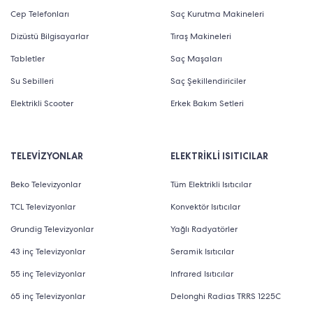
Cep Telefonları
Saç Kurutma Makineleri
Dizüstü Bilgisayarlar
Tıraş Makineleri
Tabletler
Saç Maşaları
Su Sebilleri
Saç Şekillendiriciler
Elektrikli Scooter
Erkek Bakım Setleri
TELEVİZYONLAR
ELEKTRİKLİ ISITICILAR
Beko Televizyonlar
Tüm Elektrikli Isıtıcılar
TCL Televizyonlar
Konvektör Isıtıcılar
Grundig Televizyonlar
Yağlı Radyatörler
43 inç Televizyonlar
Seramik Isıtıcılar
55 inç Televizyonlar
Infrared Isıtıcılar
65 inç Televizyonlar
Delonghi Radias TRRS 1225C