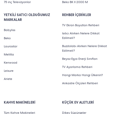
75 inç Televizyonlar
Beko BK II 2000 M
YETKİLİ SATICI OLDUĞUMUZ
REHBER İÇERİKLER
MARKALAR
TV Ekran Boyutları Rehberi
Babyliss
Isıtıcı Alırken Nelere Dikkat
Edilmeli?
Beko
Buzdolabı Alırken Nelere Dikkat
Laurastar
Edilmeli?
Melitta
Beyaz Eşya Enerji Sınıfları
Kenwood
TV Ayarlama Rehberi
Leisure
Hangi Marka Hangi Ülkenin?
Ariete
Ankastre Ölçüleri Rehberi
KAHVE MAKİNELERİ
KÜÇÜK EV ALETLERİ
Tüm Kahve Makineleri
Dikey Süpürgeler