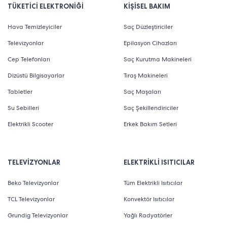
TÜKETİCİ ELEKTRONİĞİ
KİŞİSEL BAKIM
Hava Temizleyiciler
Saç Düzleştiriciler
Televizyonlar
Epilasyon Cihazları
Cep Telefonları
Saç Kurutma Makineleri
Dizüstü Bilgisayarlar
Tıraş Makineleri
Tabletler
Saç Maşaları
Su Sebilleri
Saç Şekillendiriciler
Elektrikli Scooter
Erkek Bakım Setleri
TELEVİZYONLAR
ELEKTRİKLİ ISITICILAR
Beko Televizyonlar
Tüm Elektrikli Isıtıcılar
TCL Televizyonlar
Konvektör Isıtıcılar
Grundig Televizyonlar
Yağlı Radyatörler