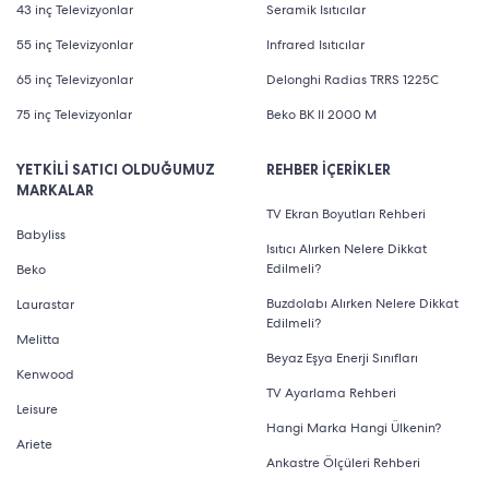
43 inç Televizyonlar
Seramik Isıtıcılar
55 inç Televizyonlar
Infrared Isıtıcılar
65 inç Televizyonlar
Delonghi Radias TRRS 1225C
75 inç Televizyonlar
Beko BK II 2000 M
YETKİLİ SATICI OLDUĞUMUZ
REHBER İÇERİKLER
MARKALAR
TV Ekran Boyutları Rehberi
Babyliss
Isıtıcı Alırken Nelere Dikkat
Edilmeli?
Beko
Buzdolabı Alırken Nelere Dikkat
Laurastar
Edilmeli?
Melitta
Beyaz Eşya Enerji Sınıfları
Kenwood
TV Ayarlama Rehberi
Leisure
Hangi Marka Hangi Ülkenin?
Ariete
Ankastre Ölçüleri Rehberi