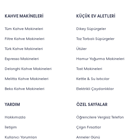
KAHVE MAKİNELERİ
KÜÇÜK EV ALETLERİ
Tüm Kahve Makineleri
Dikey Süpürgeler
Filtre Kahve Makineleri
Toz Torbalı Süpürgeler
Türk Kahve Makineleri
Ütüler
Espresso Makineleri
Hamur Yoğurma Makineleri
Delonghi Kahve Makineleri
Tost Makineleri
Melitta Kahve Makineleri
Kettle & Su Isıtıcılar
Beko Kahve Makineleri
Elektrikli Çaydanlıklar
YARDIM
ÖZEL SAYFALAR
Hakkımızda
Öğrencilere Vergisiz Telefon
İletişim
Çılgın Fırsatlar
Kullanıcı Yorumları
Anneler Günü