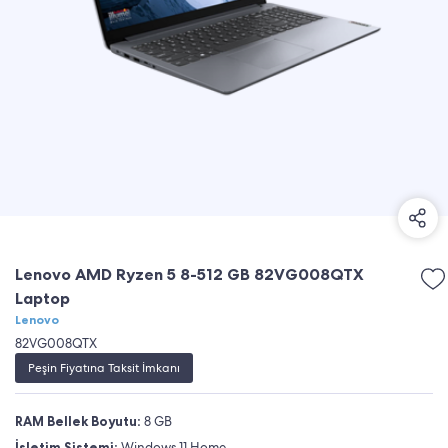
Lenovo AMD Ryzen 5 8-512 GB 82VG008QTX
Laptop
Lenovo
82VG008QTX
Peşin Fiyatına Taksit İmkanı
RAM Bellek Boyutu:
8 GB
İşletim Sistemi:
Windows 11 Home