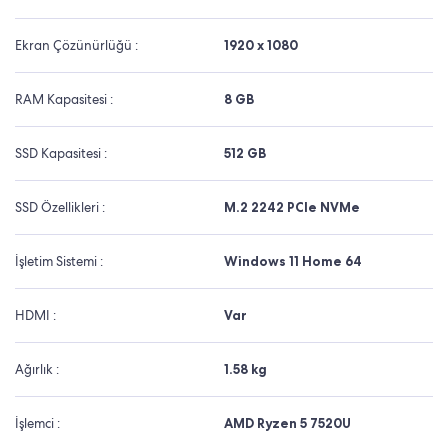
Ekran Çözünürlüğü :
1920 x 1080
RAM Kapasitesi :
8 GB
SSD Kapasitesi :
512 GB
SSD Özellikleri :
M.2 2242 PCIe NVMe
İşletim Sistemi :
Windows 11 Home 64
HDMI :
Var
Ağırlık :
1.58 kg
İşlemci :
AMD Ryzen 5 7520U