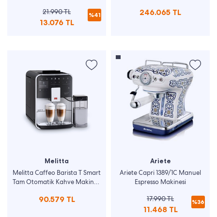
Manuel Espresso Makinesi
21.990 TL
246.065 TL
%41
13.076 TL
Melitta
Ariete
Melitta Caffeo Barista T Smart
Ariete Capri 1389/1C Manuel
Tam Otomatik Kahve Makinesi
Espresso Makinesi
Gümüş
90.579 TL
17.990 TL
%36
11.468 TL