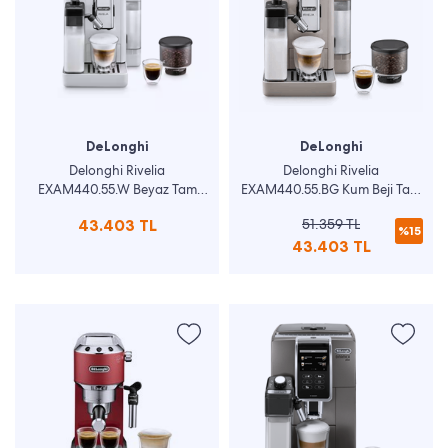
DeLonghi
DeLonghi
Delonghi Rivelia
Delonghi Rivelia
EXAM440.55.W Beyaz Tam
EXAM440.55.BG Kum Beji Tam
Otomatik Espresso Makinesi
Otomatik Espresso Makinesi
43.403 TL
51.359 TL
%15
43.403 TL