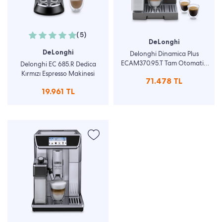
(5)
DeLonghi
DeLonghi
Delonghi Dinamica Plus
ECAM370.95.T Tam Otomatik
Delonghi EC 685.R Dedica
Kahve Makinesi
Kırmızı Espresso Makinesi
71.478 TL
19.961 TL