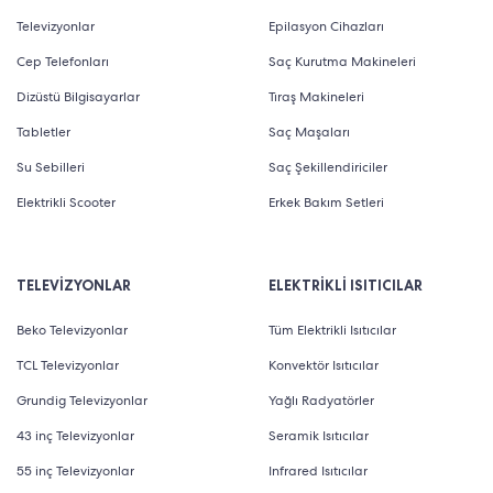
Televizyonlar
Epilasyon Cihazları
Cep Telefonları
Saç Kurutma Makineleri
Dizüstü Bilgisayarlar
Tıraş Makineleri
Tabletler
Saç Maşaları
Su Sebilleri
Saç Şekillendiriciler
Elektrikli Scooter
Erkek Bakım Setleri
TELEVİZYONLAR
ELEKTRİKLİ ISITICILAR
Beko Televizyonlar
Tüm Elektrikli Isıtıcılar
TCL Televizyonlar
Konvektör Isıtıcılar
Grundig Televizyonlar
Yağlı Radyatörler
43 inç Televizyonlar
Seramik Isıtıcılar
55 inç Televizyonlar
Infrared Isıtıcılar