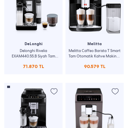
DeLonghi
Melitta
Delonghi Rivelia
Melitta Caffeo Barista T Smart
EXAM440.55.B Siyah Tam
Tam Otomatik Kahve Makinesi
Otomatik Espresso Makinesi
Siyah F83/0-102
71.870 TL
90.579 TL