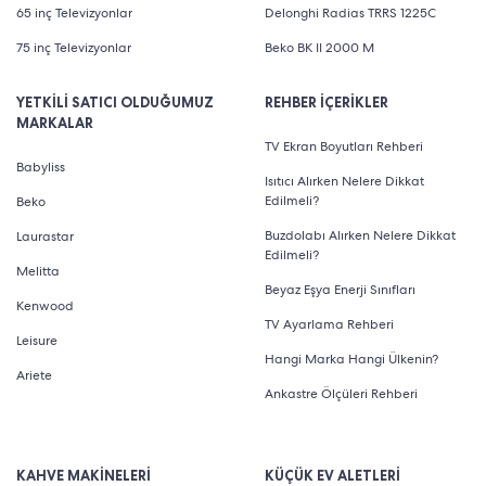
65 inç Televizyonlar
Delonghi Radias TRRS 1225C
75 inç Televizyonlar
Beko BK II 2000 M
YETKİLİ SATICI OLDUĞUMUZ
REHBER İÇERİKLER
MARKALAR
TV Ekran Boyutları Rehberi
Babyliss
Isıtıcı Alırken Nelere Dikkat
Edilmeli?
Beko
Buzdolabı Alırken Nelere Dikkat
Laurastar
Edilmeli?
Melitta
Beyaz Eşya Enerji Sınıfları
Kenwood
TV Ayarlama Rehberi
Leisure
Hangi Marka Hangi Ülkenin?
Ariete
Ankastre Ölçüleri Rehberi
KAHVE MAKİNELERİ
KÜÇÜK EV ALETLERİ