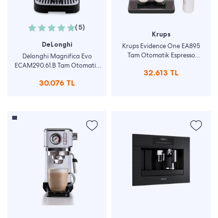
(5)
Krups
DeLonghi
Krups Evidence One EA895
Tam Otomatik Espresso
Delonghi Magnifica Evo
Makinesi
ECAM290.61.B Tam Otomatik
32.613 TL
Espresso Makinesi
30.076 TL