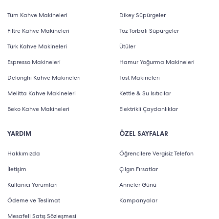
Tüm Kahve Makineleri
Dikey Süpürgeler
Filtre Kahve Makineleri
Toz Torbalı Süpürgeler
Türk Kahve Makineleri
Ütüler
Espresso Makineleri
Hamur Yoğurma Makineleri
Delonghi Kahve Makineleri
Tost Makineleri
Melitta Kahve Makineleri
Kettle & Su Isıtıcılar
Beko Kahve Makineleri
Elektrikli Çaydanlıklar
YARDIM
ÖZEL SAYFALAR
Hakkımızda
Öğrencilere Vergisiz Telefon
İletişim
Çılgın Fırsatlar
Kullanıcı Yorumları
Anneler Günü
Ödeme ve Teslimat
Kampanyalar
Mesafeli Satış Sözleşmesi