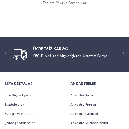
Toplam 29 Ürün Gösteriliyor
ÜCRETSİZ KARGO
250 TL ve Üzeri Alışverişlerde Ücretsiz Kargo
BEYAZ EŞYALAR
ANKASTRELER
Tüm Beyaz Eşyalar
Ankastre Setler
Buzdolapları
Ankastre Fırınlar
Bulaşık Makineleri
Ankastre Ocaklar
Çamaşır Makineleri
Ankastre Mikrodalgalar