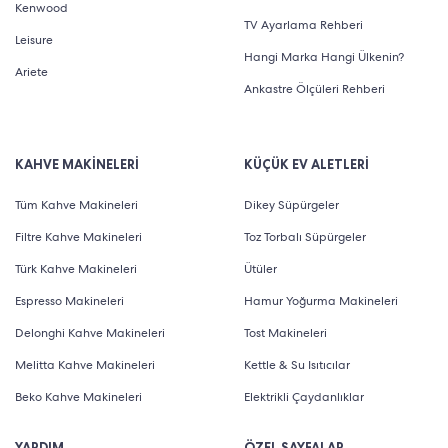
Kenwood
TV Ayarlama Rehberi
Leisure
Hangi Marka Hangi Ülkenin?
Ariete
Ankastre Ölçüleri Rehberi
KAHVE MAKİNELERİ
KÜÇÜK EV ALETLERİ
Tüm Kahve Makineleri
Dikey Süpürgeler
Filtre Kahve Makineleri
Toz Torbalı Süpürgeler
Türk Kahve Makineleri
Ütüler
Espresso Makineleri
Hamur Yoğurma Makineleri
Delonghi Kahve Makineleri
Tost Makineleri
Melitta Kahve Makineleri
Kettle & Su Isıtıcılar
Beko Kahve Makineleri
Elektrikli Çaydanlıklar
YARDIM
ÖZEL SAYFALAR