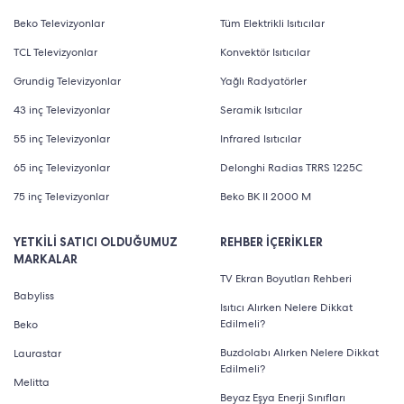
Beko Televizyonlar
Tüm Elektrikli Isıtıcılar
TCL Televizyonlar
Konvektör Isıtıcılar
Grundig Televizyonlar
Yağlı Radyatörler
43 inç Televizyonlar
Seramik Isıtıcılar
55 inç Televizyonlar
Infrared Isıtıcılar
65 inç Televizyonlar
Delonghi Radias TRRS 1225C
75 inç Televizyonlar
Beko BK II 2000 M
YETKİLİ SATICI OLDUĞUMUZ
REHBER İÇERİKLER
MARKALAR
TV Ekran Boyutları Rehberi
Babyliss
Isıtıcı Alırken Nelere Dikkat
Edilmeli?
Beko
Buzdolabı Alırken Nelere Dikkat
Laurastar
Edilmeli?
Melitta
Beyaz Eşya Enerji Sınıfları