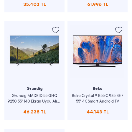
35.403 TL
61.996 TL
Grundig
Beko
Grundig MADRID 55 GHQ
Beko Crystal 9 B55 C 985 BE /
9250 55'' 140 Ekran Uydu Alıcılı
55" 4K Smart Android TV
Google Smart QLED TV
46.238 TL
44.143 TL