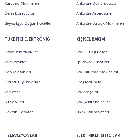
Kurutma Makineleri
Ankastre Davlumbazlar
Derin Donrucular
Ankastre Aspiratörler
Beyaz Eşya Düğün Paketleri
Ankastre Bulaşık Makineleri
TÜKETİCİ ELEKTRONİĞİ
KİŞİSEL BAKIM
Hava Temizleyiciler
Saç Düzleştiriciler
Televizyonlar
Epilasyon Cihazları
Cep Telefonları
Saç Kurutma Makineleri
Dizüstü Bilgisayarlar
Tıraş Makineleri
Tabletler
Saç Maşaları
Su Sebilleri
Saç Şekillendiriciler
Elektrikli Scooter
Erkek Bakım Setleri
TELEVİZYONLAR
ELEKTRİKLİ ISITICILAR