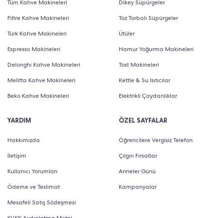
Tüm Kahve Makineleri
Dikey Süpürgeler
Filtre Kahve Makineleri
Toz Torbalı Süpürgeler
Türk Kahve Makineleri
Ütüler
Espresso Makineleri
Hamur Yoğurma Makineleri
Delonghi Kahve Makineleri
Tost Makineleri
Melitta Kahve Makineleri
Kettle & Su Isıtıcılar
Beko Kahve Makineleri
Elektrikli Çaydanlıklar
YARDIM
ÖZEL SAYFALAR
Hakkımızda
Öğrencilere Vergisiz Telefon
İletişim
Çılgın Fırsatlar
Kullanıcı Yorumları
Anneler Günü
Ödeme ve Teslimat
Kampanyalar
Mesafeli Satış Sözleşmesi