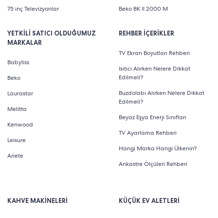
75 inç Televizyonlar
Beko BK II 2000 M
YETKİLİ SATICI OLDUĞUMUZ
REHBER İÇERİKLER
MARKALAR
TV Ekran Boyutları Rehberi
Babyliss
Isıtıcı Alırken Nelere Dikkat
Edilmeli?
Beko
Buzdolabı Alırken Nelere Dikkat
Laurastar
Edilmeli?
Melitta
Beyaz Eşya Enerji Sınıfları
Kenwood
TV Ayarlama Rehberi
Leisure
Hangi Marka Hangi Ülkenin?
Ariete
Ankastre Ölçüleri Rehberi
KAHVE MAKİNELERİ
KÜÇÜK EV ALETLERİ