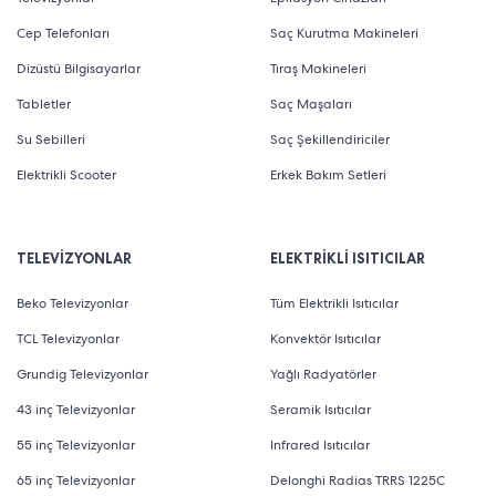
Cep Telefonları
Saç Kurutma Makineleri
Dizüstü Bilgisayarlar
Tıraş Makineleri
Tabletler
Saç Maşaları
Su Sebilleri
Saç Şekillendiriciler
Elektrikli Scooter
Erkek Bakım Setleri
TELEVİZYONLAR
ELEKTRİKLİ ISITICILAR
Beko Televizyonlar
Tüm Elektrikli Isıtıcılar
TCL Televizyonlar
Konvektör Isıtıcılar
Grundig Televizyonlar
Yağlı Radyatörler
43 inç Televizyonlar
Seramik Isıtıcılar
55 inç Televizyonlar
Infrared Isıtıcılar
65 inç Televizyonlar
Delonghi Radias TRRS 1225C