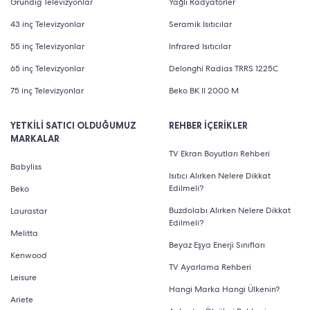
Grundig Televizyonlar
Yağlı Radyatörler
43 inç Televizyonlar
Seramik Isıtıcılar
55 inç Televizyonlar
Infrared Isıtıcılar
65 inç Televizyonlar
Delonghi Radias TRRS 1225C
75 inç Televizyonlar
Beko BK II 2000 M
YETKİLİ SATICI OLDUĞUMUZ
REHBER İÇERİKLER
MARKALAR
TV Ekran Boyutları Rehberi
Babyliss
Isıtıcı Alırken Nelere Dikkat
Edilmeli?
Beko
Buzdolabı Alırken Nelere Dikkat
Laurastar
Edilmeli?
Melitta
Beyaz Eşya Enerji Sınıfları
Kenwood
TV Ayarlama Rehberi
Leisure
Hangi Marka Hangi Ülkenin?
Ariete