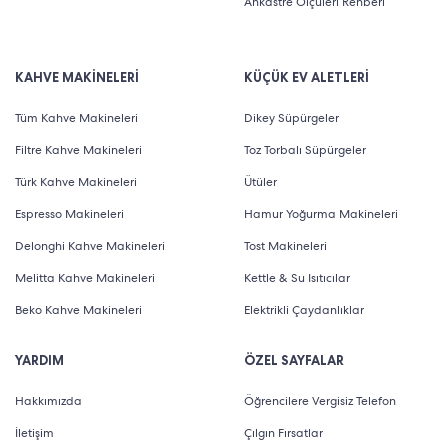
Ankastre Ölçüleri Rehberi
KAHVE MAKİNELERİ
KÜÇÜK EV ALETLERİ
Tüm Kahve Makineleri
Dikey Süpürgeler
Filtre Kahve Makineleri
Toz Torbalı Süpürgeler
Türk Kahve Makineleri
Ütüler
Espresso Makineleri
Hamur Yoğurma Makineleri
Delonghi Kahve Makineleri
Tost Makineleri
Melitta Kahve Makineleri
Kettle & Su Isıtıcılar
Beko Kahve Makineleri
Elektrikli Çaydanlıklar
YARDIM
ÖZEL SAYFALAR
Hakkımızda
Öğrencilere Vergisiz Telefon
İletişim
Çılgın Fırsatlar