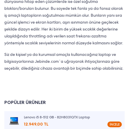
dünyasına hitap eden çözümlerde ise özel soğutma
blokları/boruları bulunur. Bu sayede tek fanla ya da fansız olarak
iş amaçlı laptopların soğutulması mümkün olur. Bunların yanı sıra
güncel işlemci ve ekran kartları, aşırı ısınmanın önüne geçilecek
şekilde dizayn edilir. Her iki birim de yüksek sıcaklık değerlerine
ulaşıldığında throttling adı verilen saat frekansı azaltma
yöntemiyle sıcaklık seviyelerinin normal düzeyde kalmasını sağlar.
Siz de kişisel ya da kurumsal amaçla kullanacağınız laptop ve
bilgisayarlarınızı Jebinde.com`a uğrayarak ihtiyaçlarınıza göre
seçebilir, dilediğiniz cihaza avantajlı bir biçimde sahip olabilirsiniz.
POPÜLER ÜRÜNLER
Lenovo i5 8-512 GB - 82H8031QTX Laptop
12.949,00 TL
İNCELE