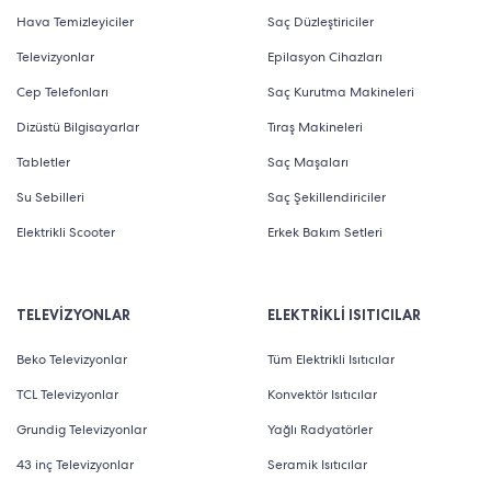
Hava Temizleyiciler
Saç Düzleştiriciler
Televizyonlar
Epilasyon Cihazları
Cep Telefonları
Saç Kurutma Makineleri
Dizüstü Bilgisayarlar
Tıraş Makineleri
Tabletler
Saç Maşaları
Su Sebilleri
Saç Şekillendiriciler
Elektrikli Scooter
Erkek Bakım Setleri
TELEVİZYONLAR
ELEKTRİKLİ ISITICILAR
Beko Televizyonlar
Tüm Elektrikli Isıtıcılar
TCL Televizyonlar
Konvektör Isıtıcılar
Grundig Televizyonlar
Yağlı Radyatörler
43 inç Televizyonlar
Seramik Isıtıcılar