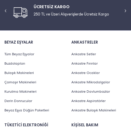
ÜCRETSİZ KARGO
250 TL ve Üzeri Alışverişlerde Ücretsiz Kargo
BEYAZ EŞYALAR
ANKASTRELER
Tüm Beyaz Eşyalar
Ankastre Setler
Buzdolapları
Ankastre Fırınlar
Bulaşık Makineleri
Ankastre Ocaklar
Çamaşır Makineleri
Ankastre Mikrodalgalar
Kurutma Makineleri
Ankastre Davlumbazlar
Derin Donrucular
Ankastre Aspiratörler
Beyaz Eşya Düğün Paketleri
Ankastre Bulaşık Makineleri
TÜKETİCİ ELEKTRONİĞİ
KİŞİSEL BAKIM