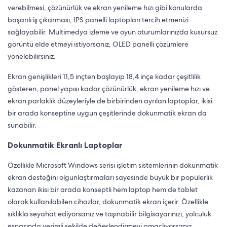
verebilmesi, çözünürlük ve ekran yenileme hızı gibi konularda
başarılı iş çıkarması, IPS panelli laptopları tercih etmenizi
sağlayabilir. Multimedya izleme ve oyun oturumlarınızda kusursuz
görüntü elde etmeyi istiyorsanız, OLED panelli çözümlere
yönelebilirsiniz.
Ekran genişlikleri 11,5 inçten başlayıp 18,4 inçe kadar çeşitlilik
gösteren, panel yapısı kadar çözünürlük, ekran yenileme hızı ve
ekran parlaklık düzeyleriyle de birbirinden ayrılan laptoplar, ikisi
bir arada konseptine uygun çeşitlerinde dokunmatik ekran da
sunabilir.
Dokunmatik Ekranlı Laptoplar
Özellikle Microsoft Windows serisi işletim sistemlerinin dokunmatik
ekran desteğini olgunlaştırmaları sayesinde büyük bir popülerlik
kazanan ikisi bir arada konseptli hem laptop hem de tablet
olarak kullanılabilen cihazlar, dokunmatik ekran içerir. Özellikle
sıklıkla seyahat ediyorsanız ve taşınabilir bilgisayarınızı, yolculuk
esnasında verimli şekilde değerlendirmeyi amaçlıyorsanız,