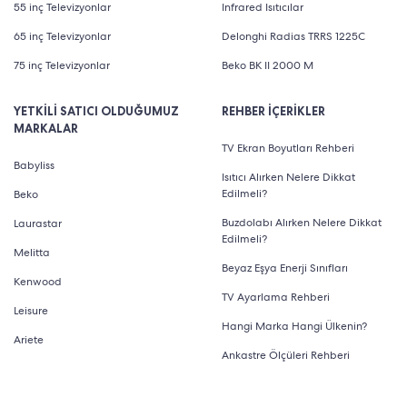
55 inç Televizyonlar
Infrared Isıtıcılar
65 inç Televizyonlar
Delonghi Radias TRRS 1225C
75 inç Televizyonlar
Beko BK II 2000 M
YETKİLİ SATICI OLDUĞUMUZ
REHBER İÇERİKLER
MARKALAR
TV Ekran Boyutları Rehberi
Babyliss
Isıtıcı Alırken Nelere Dikkat
Edilmeli?
Beko
Buzdolabı Alırken Nelere Dikkat
Laurastar
Edilmeli?
Melitta
Beyaz Eşya Enerji Sınıfları
Kenwood
TV Ayarlama Rehberi
Leisure
Hangi Marka Hangi Ülkenin?
Ariete
Ankastre Ölçüleri Rehberi