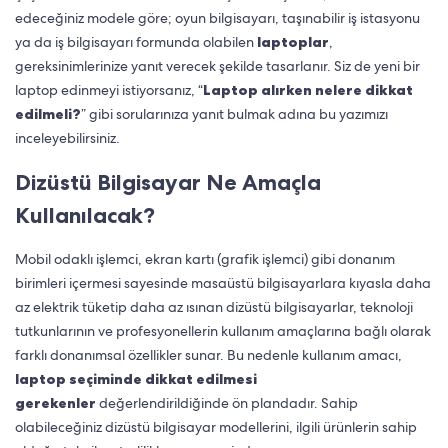
edeceğiniz modele göre; oyun bilgisayarı, taşınabilir iş istasyonu
ya da iş bilgisayarı formunda olabilen
laptoplar
,
gereksinimlerinize yanıt verecek şekilde tasarlanır. Siz de yeni bir
laptop edinmeyi istiyorsanız, “
Laptop alırken nelere dikkat
edilmeli?
” gibi sorularınıza yanıt bulmak adına bu yazımızı
inceleyebilirsiniz.
Dizüstü Bilgisayar Ne Amaçla
Kullanılacak?
Mobil odaklı işlemci, ekran kartı (grafik işlemci) gibi donanım
birimleri içermesi sayesinde masaüstü bilgisayarlara kıyasla daha
az elektrik tüketip daha az ısınan dizüstü bilgisayarlar, teknoloji
tutkunlarının ve profesyonellerin kullanım amaçlarına bağlı olarak
farklı donanımsal özellikler sunar. Bu nedenle kullanım amacı,
laptop seçiminde dikkat edilmesi
gerekenler
değerlendirildiğinde ön plandadır. Sahip
olabileceğiniz dizüstü bilgisayar modellerini, ilgili ürünlerin sahip