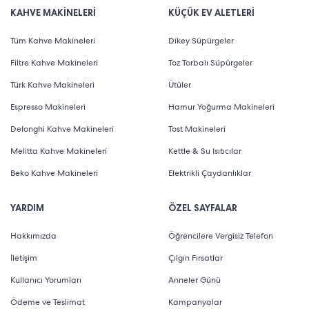
KAHVE MAKİNELERİ
KÜÇÜK EV ALETLERİ
Tüm Kahve Makineleri
Dikey Süpürgeler
Filtre Kahve Makineleri
Toz Torbalı Süpürgeler
Türk Kahve Makineleri
Ütüler
Espresso Makineleri
Hamur Yoğurma Makineleri
Delonghi Kahve Makineleri
Tost Makineleri
Melitta Kahve Makineleri
Kettle & Su Isıtıcılar
Beko Kahve Makineleri
Elektrikli Çaydanlıklar
YARDIM
ÖZEL SAYFALAR
Hakkımızda
Öğrencilere Vergisiz Telefon
İletişim
Çılgın Fırsatlar
Kullanıcı Yorumları
Anneler Günü
Ödeme ve Teslimat
Kampanyalar