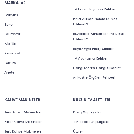
MARKALAR
TV Ekran Boyutları Rehberi
Babyliss
Isıtıcı Alırken Nelere Dikkat
Edilmeli?
Beko
Buzdolabı Alırken Nelere Dikkat
Laurastar
Edilmeli?
Melitta
Beyaz Eşya Enerji Sınıfları
Kenwood
TV Ayarlama Rehberi
Leisure
Hangi Marka Hangi Ülkenin?
Ariete
Ankastre Ölçüleri Rehberi
KAHVE MAKİNELERİ
KÜÇÜK EV ALETLERİ
Tüm Kahve Makineleri
Dikey Süpürgeler
Filtre Kahve Makineleri
Toz Torbalı Süpürgeler
Türk Kahve Makineleri
Ütüler