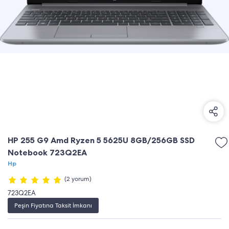
HP 255 G9 Amd Ryzen 5 5625U 8GB/256GB SSD
Notebook 723Q2EA
Hp
(2 yorum)
723Q2EA
Peşin Fiyatına Taksit İmkanı