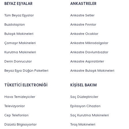
BEYAZ EŞYALAR
ANKASTRELER
Tüm Beyaz Eşyalar
Ankastre Setler
Buzdolapları
Ankastre Fırınlar
Bulaşık Makineleri
Ankastre Ocaklar
Çamaşır Makineleri
Ankastre Mikrodalgalar
Kurutma Makineleri
Ankastre Davlumbazlar
Derin Donrucular
Ankastre Aspiratörler
Beyaz Eşya Düğün Paketleri
Ankastre Bulaşık Makineleri
TÜKETİCİ ELEKTRONİĞİ
KİŞİSEL BAKIM
Hava Temizleyiciler
Saç Düzleştiriciler
Televizyonlar
Epilasyon Cihazları
Cep Telefonları
Saç Kurutma Makineleri
Dizüstü Bilgisayarlar
Tıraş Makineleri