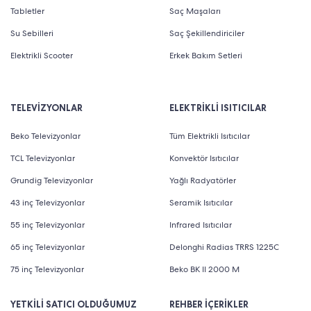
Tabletler
Saç Maşaları
Su Sebilleri
Saç Şekillendiriciler
Elektrikli Scooter
Erkek Bakım Setleri
TELEVİZYONLAR
ELEKTRİKLİ ISITICILAR
Beko Televizyonlar
Tüm Elektrikli Isıtıcılar
TCL Televizyonlar
Konvektör Isıtıcılar
Grundig Televizyonlar
Yağlı Radyatörler
43 inç Televizyonlar
Seramik Isıtıcılar
55 inç Televizyonlar
Infrared Isıtıcılar
65 inç Televizyonlar
Delonghi Radias TRRS 1225C
75 inç Televizyonlar
Beko BK II 2000 M
YETKİLİ SATICI OLDUĞUMUZ
REHBER İÇERİKLER