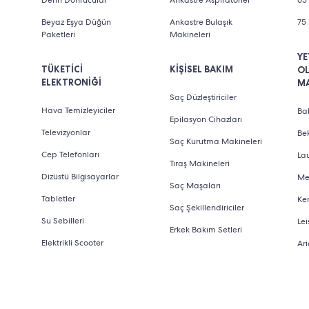
Derin Donrucular
Ankastre Aspiratörler
65 
Beyaz Eşya Düğün
Ankastre Bulaşık
75 
Paketleri
Makineleri
YE
TÜKETİCİ
KİŞİSEL BAKIM
O
ELEKTRONİĞİ
M
Saç Düzleştiriciler
Hava Temizleyiciler
Bab
Epilasyon Cihazları
Televizyonlar
Be
Saç Kurutma Makineleri
Cep Telefonları
La
Tıraş Makineleri
Dizüstü Bilgisayarlar
Me
Saç Maşaları
Tabletler
Ke
Saç Şekillendiriciler
Su Sebilleri
Lei
Erkek Bakım Setleri
Elektrikli Scooter
Ari