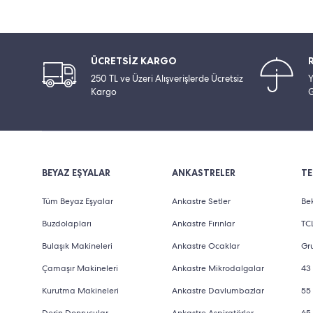
ÜCRETSİZ KARGO
250 TL ve Üzeri Alışverişlerde Ücretsiz
Y
Kargo
G
BEYAZ EŞYALAR
ANKASTRELER
TE
Tüm Beyaz Eşyalar
Ankastre Setler
Bek
Buzdolapları
Ankastre Fırınlar
TCL
Bulaşık Makineleri
Ankastre Ocaklar
Gru
Çamaşır Makineleri
Ankastre Mikrodalgalar
43 
Kurutma Makineleri
Ankastre Davlumbazlar
55 