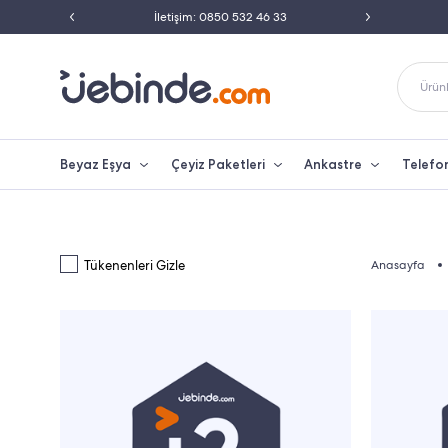
ili Satıcısı
İletişim: 0850 532 46 33
Peşin 
Ürünl
Beyaz Eşya
Çeyiz Paketleri
Ankastre
Telefo
Tükenenleri Gizle
Anasayfa