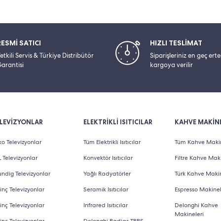
RESMİ SATICI
HIZLI TESLİMAT
etkili Servis & Türkiye Distribütör
Siparişleriniz en geç ert
arantisi
kargoya verilir
LEVİZYONLAR
ELEKTRİKLİ ISITICILAR
KAHVE MAKİNE
o Televizyonlar
Tüm Elektrikli Isıtıcılar
Tüm Kahve Makin
 Televizyonlar
Konvektör Isıtıcılar
Filtre Kahve Maki
ndig Televizyonlar
Yağlı Radyatörler
Türk Kahve Makin
inç Televizyonlar
Seramik Isıtıcılar
Espresso Makinel
inç Televizyonlar
Infrared Isıtıcılar
Delonghi Kahve
Makineleri