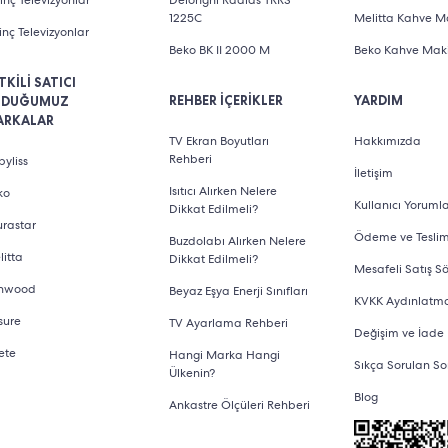
inç Televizyonlar
Delonghi Radias TRRS
1225C
Melitta Kahve Ma
inç Televizyonlar
Beko BK II 2000 M
Beko Kahve Maki
TKİLİ SATICI
REHBER İÇERİKLER
YARDIM
LDUĞUMUZ
ARKALAR
TV Ekran Boyutları
Hakkımızda
Rehberi
yliss
İletişim
Isıtıcı Alırken Nelere
ko
Kullanıcı Yorumla
Dikkat Edilmeli?
urastar
Ödeme ve Tesli
Buzdolabı Alırken Nelere
litta
Dikkat Edilmeli?
Mesafeli Satış S
nwood
Beyaz Eşya Enerji Sınıfları
KVKK Aydınlatm
sure
TV Ayarlama Rehberi
Değişim ve İade
ete
Hangi Marka Hangi
Sıkça Sorulan So
Ülkenin?
Blog
Ankastre Ölçüleri Rehberi