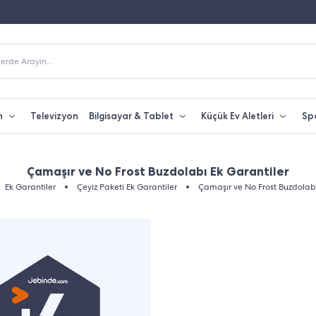
Fiyatına Taksit İmkanı
250 TL Üzeri Alışverişlerde Kargo Bedava
erde Arayın...
n
Televizyon
Bilgisayar & Tablet
Küçük Ev Aletleri
Sp
Çamaşır ve No Frost Buzdolabı Ek Garantiler
Ek Garantiler
Çeyiz Paketi Ek Garantiler
Çamaşır ve No Frost Buzdolabı