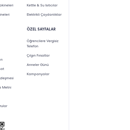
kineleri
Kettle & Su Isıtıcılar
neleri
Elektrikli Çaydanlıklar
ÖZEL SAYFALAR
Öğrencilere Vergisiz
Telefon
Çılgın Fırsatlar
rı
Anneler Günü
mat
Kampanyalar
özleşmesi
a Metni
rular