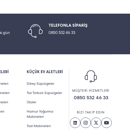
TELEFONLA SİPARİŞ
esi gün
0850 532 46 33
LERİ
KÜÇÜK EV ALETLERİ
eleri
Dikey Süpürgeler
MÜŞTERİ HİZMETLERİ
neleri
Toz Torbalı Süpürgeler
0850 532 46 33
eleri
Ütüler
eri
Hamur Yoğurma
BİZİ TAKİP EDİN
Makineleri
Tost Makineleri